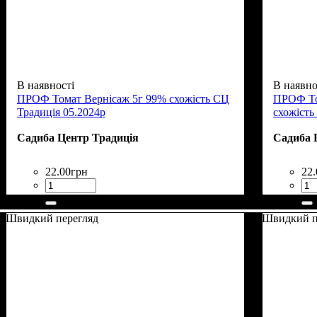
В наявності
В наявно
ПРОФ Томат Вернісаж 5г 99% схожість СЦ
ПРОФ Том
Традиція 05.2024р
схожість
Садиба Центр Традиція
Садиба 
22
.
00
грн
22
.
Швидкий перегляд
Швидкий п