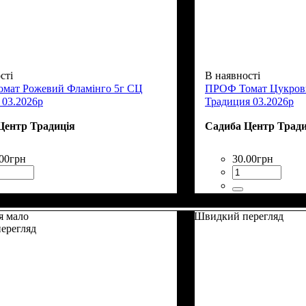
сті
В наявності
мат Рожевий Фламінго 5г СЦ
ПРОФ Томат Цукрови
 03.2026р
Традиция 03.2026р
Центр Традиція
Садиба Центр Тради
00
грн
30
.
00
грн
я мало
Швидкий перегляд
ерегляд