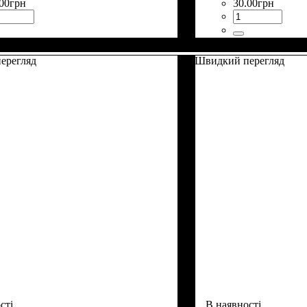
00
грн
30
.
00
грн
ерегляд
Швидкий перегляд
сті
В наявності