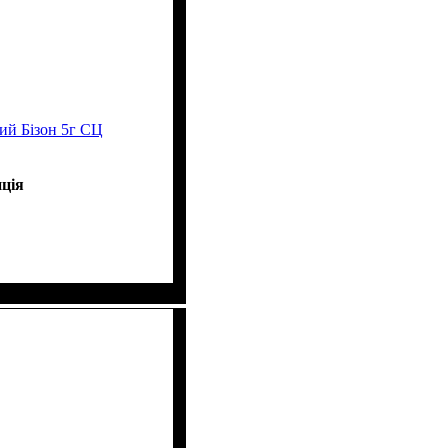
й Бізон 5г СЦ
ція