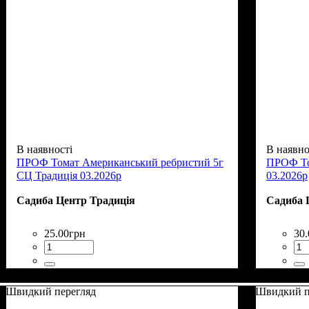
В наявності
В наявно
ПРОФ Томат Американський ребристий 5г
ПРОФ То
СЦ Традиція 03.2026р
03.2026р
Садиба Центр Традиція
Садиба 
25
.
00
грн
30
.
Швидкий перегляд
Швидкий п