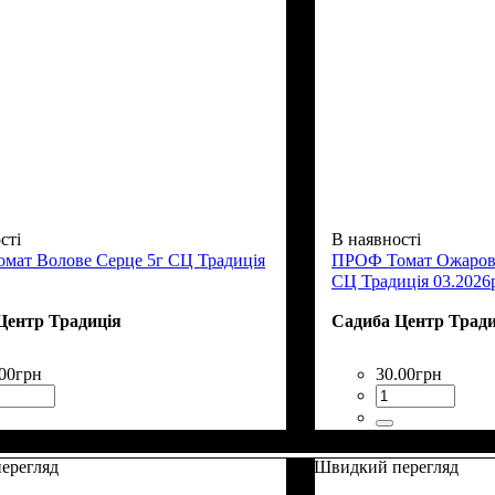
сті
В наявності
мат Волове Серце 5г СЦ Традиція
ПРОФ Томат Ожаров
СЦ Традиція 03.2026
Центр Традиція
Садиба Центр Тради
00
грн
30
.
00
грн
ерегляд
Швидкий перегляд