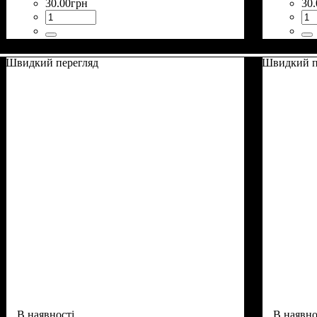
30
.
00
грн
30
.
Швидкий перегляд
Швидкий п
В наявності
В наявно