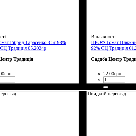
сті
В наявності
ат Гібрид Тарасенко 3 5г 98%
ПРОФ Томат Пляжний 
 СЦ Традиція 05.2024р
92% СЦ Традиція 01.
Центр Традиція
Садиба Центр Тради
00
грн
22
.
00
грн
ерегляд
Швидкий перегляд