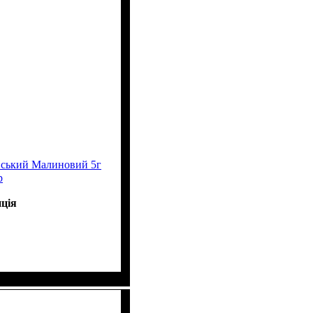
ський Малиновий 5г
р
ція