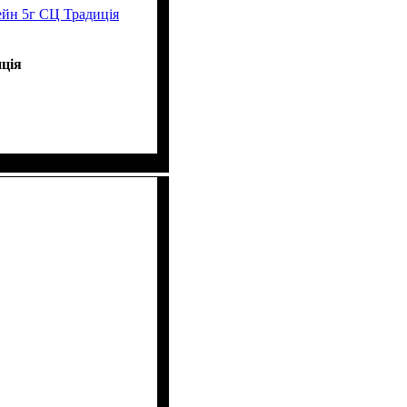
йн 5г СЦ Традиція
ція