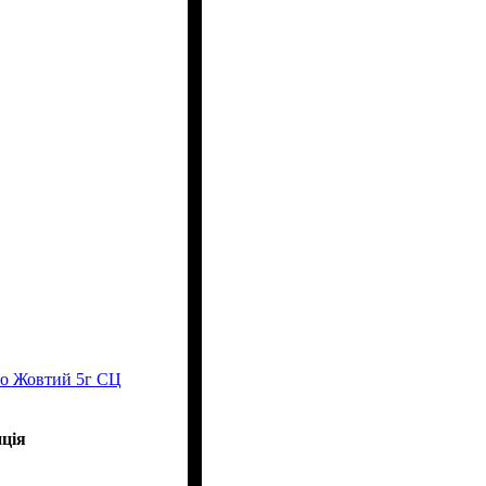
о Жовтий 5г СЦ
ція