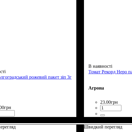
В наявності
сті
Томат Рекорд Неро па
лгоградський рожевий пакет зіп 3г
Агрона
23
.
00
грн
00
грн
ерегляд
Швидкий перегляд