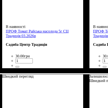
В наявності
В наявно
ПРОФ Томат Райська насолода 5г СЦ
ПРОФ То
Традиція 03.2026р
Традиція
Садиба Центр Традиція
Садиба 
30
.
00
грн
30
.
Швидкий перегляд
Залишилос
Швидкий п