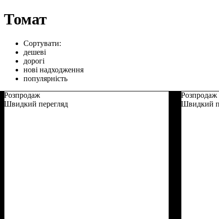
Томат
Сортувати:
дешеві
дорогі
нові надходження
популярність
Розпродаж
Розпродаж
Швидкий перегляд
Швидкий п