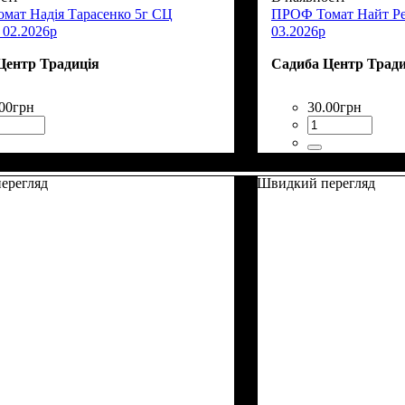
мат Надія Тарасенко 5г СЦ
ПРОФ Томат Найт Ре
 02.2026р
03.2026р
Центр Традиція
Садиба Центр Тради
00
грн
30
.
00
грн
ерегляд
Швидкий перегляд