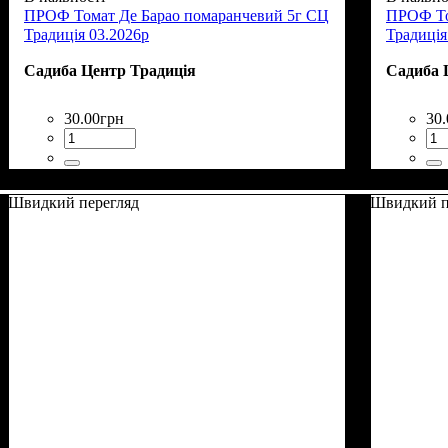
ПРОФ Томат Де Барао помаранчевий 5г СЦ
ПРОФ То
Традиція 03.2026р
Традиція
Садиба Центр Традиція
Садиба 
30
.
00
грн
30
.
Швидкий перегляд
Швидкий п