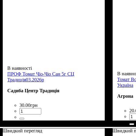
В наявності
В наявно
ПРОФ Томат Чіо-Чіо Сан 5г СЦ
Томат Во
Традиція03.2026р
Україна
Садиба Центр Традиція
Агрона
30
.
00
грн
20
.
Швидкий перегляд
Швидкий п