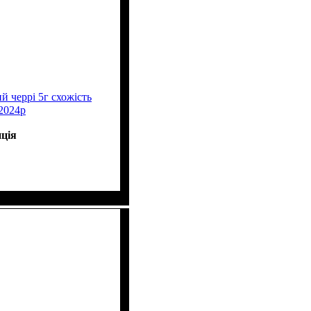
черрі 5г схожість
2024р
ція