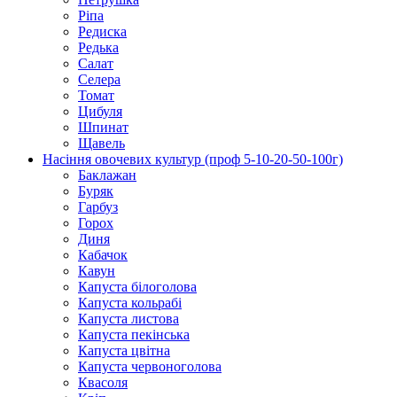
Ріпа
Редиска
Редька
Салат
Селера
Томат
Цибуля
Шпинат
Щавель
Насіння овочевих культур (проф 5-10-20-50-100г)
Баклажан
Буряк
Гарбуз
Горох
Диня
Кабачок
Кавун
Капуста білоголова
Капуста кольрабі
Капуста листова
Капуста пекінська
Капуста цвітна
Капуста червоноголова
Квасоля