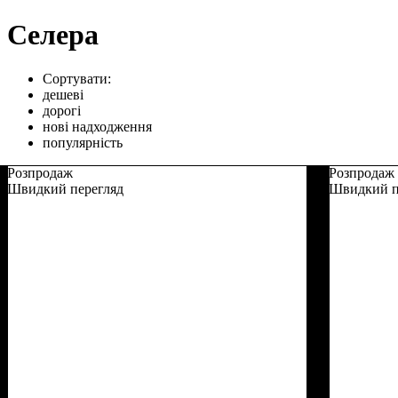
Селера
Сортувати:
дешеві
дорогі
нові надходження
популярність
Розпродаж
Розпродаж
Швидкий перегляд
Швидкий п