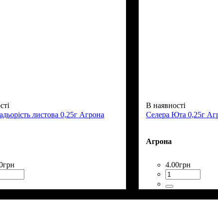
сті
В наявності
адьорість листова 0,25г Агрона
Селера Юта 0,25г Аг
Агрона
0
грн
4
.
00
грн