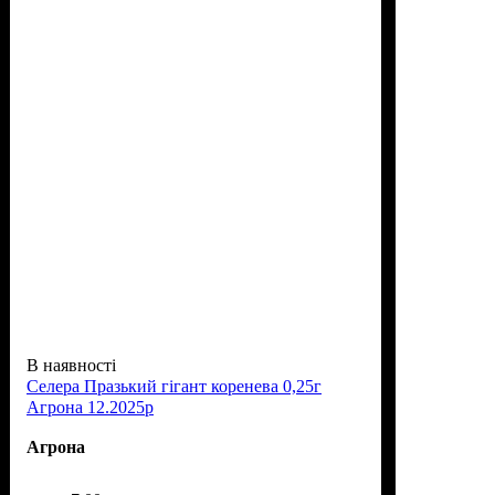
В наявності
Селера Празький гігант коренева 0,25г
Агрона 12.2025р
Агрона