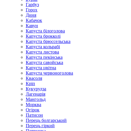
Гарбуз
Горох
Диня
Кабачок
Кавун
Капуста білоголова
Капуста брокколі
Капуста брюссельська
Капуста кольрабі
Капуста листова
Капуста пекінська
Капуста савойська
Капуста цвітна
Капуста червоноголова
Квасоля
Кріп
Кукурудза
Лагенарія
Мангольд
Морква
Огірок
Патисон
Перець болгарський
Перець гіркий
Петрушка