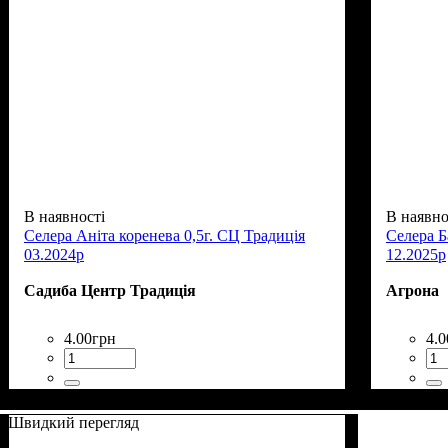
В наявності
В наявно
Селера Аніта коренева 0,5г. СЦ Традиція
Селера Б
03.2024р
12.2025р
Садиба Центр Традиція
Агрона
4
.
00
грн
4
.
0
Швидкий перегляд