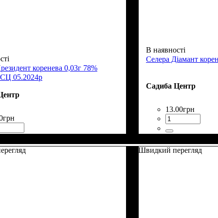
В наявності
сті
Селера Діамант корен
резидент коренева 0,03г 78%
 СЦ 05.2024р
Садиба Центр
Центр
13
.
00
грн
0
грн
ерегляд
Швидкий перегляд