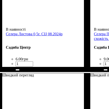
В наявності
В наявно
Селера Листова 0,5г. СЦ 08.2024р
Селера П
схожість
Садиба Центр
Садиба 
6
.
00
грн
9
.
0
Швидкий перегляд
Швидкий п