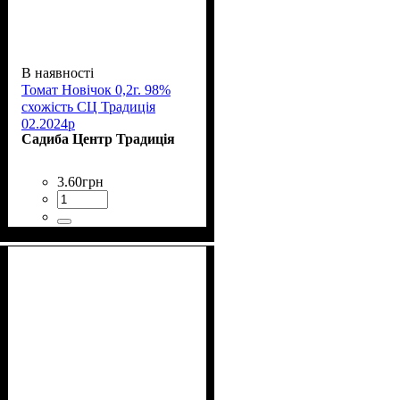
В наявності
Томат Новічок 0,2г. 98%
схожість СЦ Традиція
02.2024р
Садиба Центр Традиція
3
.
60
грн