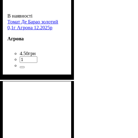
В наявності
Томат Де Барао золотий
0,1г Агрона 12.2025р
Агрона
4
.
50
грн