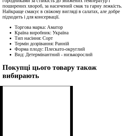
городниками за стійкість до знижених температур і
поширених хвороб, за насичений смак та гарну лежкість.
Найкраще смакує в свіжому вигляді в салатах, але добре
підходить і для консервації.
Торгова марка:
Аматор
Країна виробник:
Україна
Тип насіння:
Сорт
Термін дозрівання:
Ранній
Форма плоду:
Плескато-округлий
Вид:
Детермінантний - низькорослий
Покупці цього товару також
вибирають