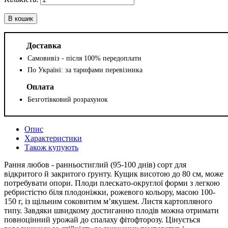
В кошик
Доставка
Самовивіз - після 100% передоплати
По Україні: за тарифами перевізника
Оплата
Безготівковий розрахунок
Опис
Характеристики
Також купують
Рання любов - ранньостиглий (95-100 днів) сорт для
відкритого й закритого ґрунту. Кущик висотою до 80 см, може
потребувати опори. Плоди плескато-округлої форми з легкою
ребристістю біля плодоніжки, рожевого кольору, масою 100-
150 г, із щільним соковитим м’якушем. Листя картопляного
типу. Завдяки швидкому достиганню плодів можна отримати
повноцінний урожай до спалаху фітофторозу. Цінується