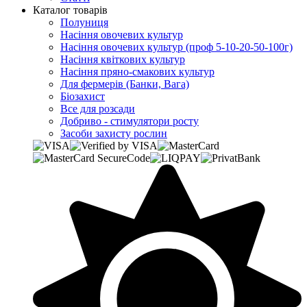
Каталог товарів
Полуниця
Насіння овочевих культур
Насіння овочевих культур (проф 5-10-20-50-100г)
Насіння квіткових культур
Насіння пряно-смакових культур
Для фермерів (Банки, Вага)
Біозахист
Все для розсади
Добриво - стимулятори росту
Засоби захисту рослин