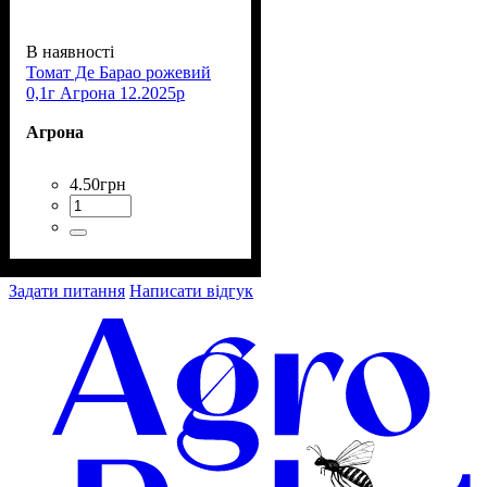
В наявності
Томат Де Барао рожевий
0,1г Агрона 12.2025р
Агрона
4
.
50
грн
Задати питання
Написати відгук