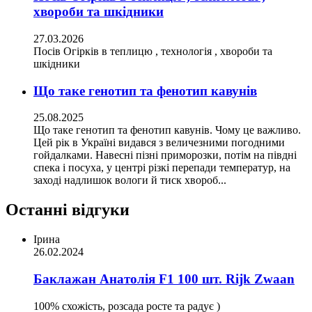
хвороби та шкідники
27.03.2026
Посів Огірків в теплицю , технологія , хвороби та
шкідники
Що таке генотип та фенотип кавунів
25.08.2025
Що таке генотип та фенотип кавунів. Чому це важливо.
Цей рік в Україні видався з величезними погодними
гойдалками. Навесні пізні приморозки, потім на півдні
спека і посуха, у центрі різкі перепади температур, на
заході надлишок вологи й тиск хвороб...
Останні відгуки
Ірина
26.02.2024
Баклажан Анатолія F1 100 шт. Rijk Zwaan
100% схожість, розсада росте та радує )