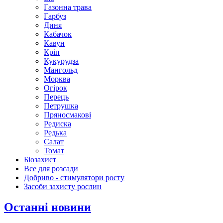
Газонна трава
Гарбуз
Диня
Кабачок
Кавун
Кріп
Кукурудза
Мангольд
Морква
Огірок
Перець
Петрушка
Пряносмакові
Редиска
Редька
Салат
Томат
Біозахист
Все для розсади
Добриво - стимулятори росту
Засоби захисту рослин
Останні новини