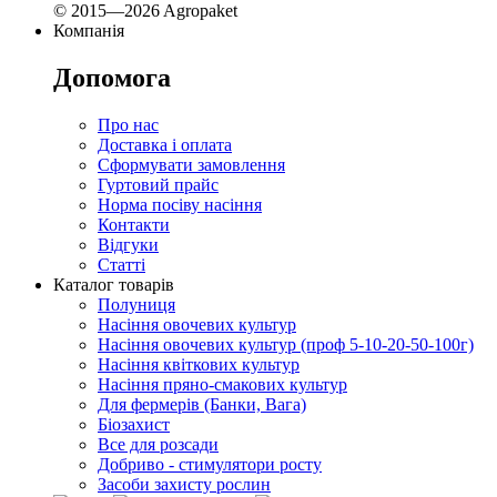
© 2015—2026 Agropaket
Компанія
Допомога
Про нас
Доставка і оплата
Сформувати замовлення
Гуртовий прайс
Норма посіву насіння
Контакти
Відгуки
Статті
Каталог товарів
Полуниця
Насіння овочевих культур
Насіння овочевих культур (проф 5-10-20-50-100г)
Насіння квіткових культур
Насіння пряно-смакових культур
Для фермерів (Банки, Вага)
Біозахист
Все для розсади
Добриво - стимулятори росту
Засоби захисту рослин