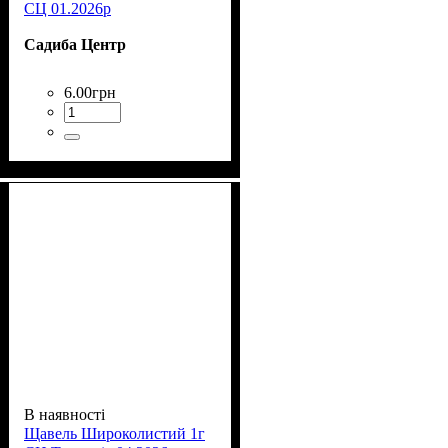
СЦ 01.2026р
Садиба Центр
6
.
00
грн
В наявності
Щавель Широколистий 1г