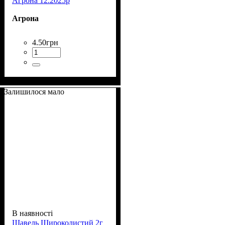
Агрона 12.2025р
Агрона
4
.
50
грн
Залишилося мало
В наявності
Щавель Широколистий 2г