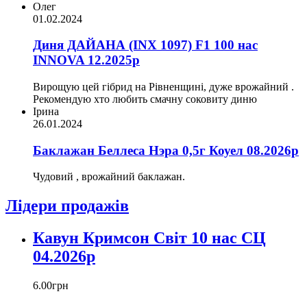
Олег
01.02.2024
Диня ДАЙАНА (INX 1097) F1 100 нас
INNOVA 12.2025р
Вирощую цей гібрид на Рівненщині, дуже врожайний .
Рекомендую хто любить смачну соковиту диню
Ірина
26.01.2024
Баклажан Беллеса Нэра 0,5г Коуел 08.2026р
Чудовий , врожайний баклажан.
Лідери продажів
Кавун Кримсон Світ 10 нас СЦ
04.2026р
6
.
00
грн