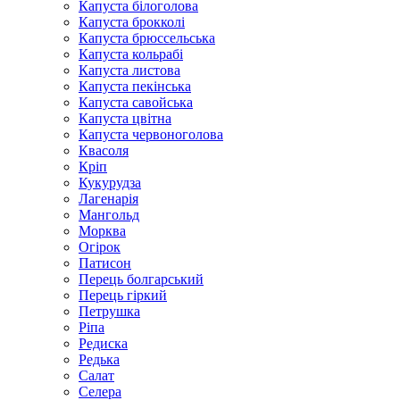
Капуста білоголова
Капуста брокколі
Капуста брюссельська
Капуста кольрабі
Капуста листова
Капуста пекінська
Капуста савойська
Капуста цвітна
Капуста червоноголова
Квасоля
Кріп
Кукурудза
Лагенарія
Мангольд
Морква
Огірок
Патисон
Перець болгарський
Перець гіркий
Петрушка
Ріпа
Редиска
Редька
Салат
Селера