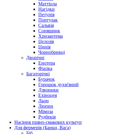
Маттіола
Нагідки
Петунія
Портулак
Сальвія
Соняшник
Хризантема
Целозія
Цинія
Чорнобривці
Дворічні
Енотера
Фіалка
Багаторічні
Бурачок
Горошок духм'яний
Дзвоники
Ехіноцея
Льон
Люпин
Мімоза
Рудбекія
Насіння пряно-смакових культур
Для фермерів (Банки, Вага)
Біб