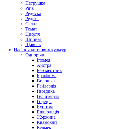
Петрушка
Ріпа
Редиска
Редька
Салат
Томат
Цибуля
Шпинат
Щавель
Насіння квіткових культур
Однорічні
Іпомея
Айстра
Безсмертник
Брахікома
Волошка
Гайлардія
Гвоздика
Геліптерум
Годеція
Еустома
Ешшольція
Жоржина
Квамокліт
Кермек