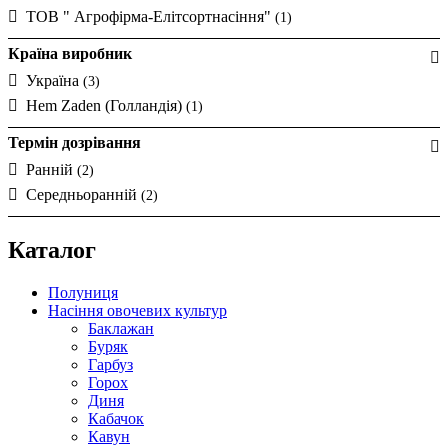
ТОВ " Агрофірма-Елітсортнасіння"
(1)
Країна виробник
Україна
(3)
Hem Zaden (Голландія)
(1)
Термін дозрівання
Ранній
(2)
Середньоранній
(2)
Каталог
Полуниця
Насіння овочевих культур
Баклажан
Буряк
Гарбуз
Горох
Диня
Кабачок
Кавун