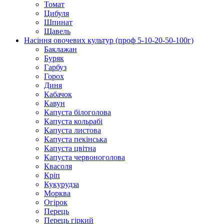
Томат
Цибуля
Шпинат
Щавель
Насіння овочевих культур (проф 5-10-20-50-100г)
Баклажан
Буряк
Гарбуз
Горох
Диня
Кабачок
Кавун
Капуста білоголова
Капуста кольрабі
Капуста листова
Капуста пекінська
Капуста цвітна
Капуста червоноголова
Квасоля
Кріп
Кукурудза
Морква
Огірок
Перець
Перець гіркий