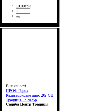
10
.
00
грн
В наявності
ПРОФ Горох
Кельведонське диво 20г СЦ
Традиція 12.2025р
Садиба Центр Традиція