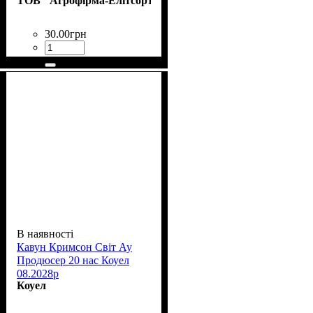
ТОВ "Агрофірма-Елітсортнасіння"
30
.
00
грн
В наявності
Кавун Кримсон Світ Ау
Продюсер 20 нас Коуел
08.2028р
Коуел