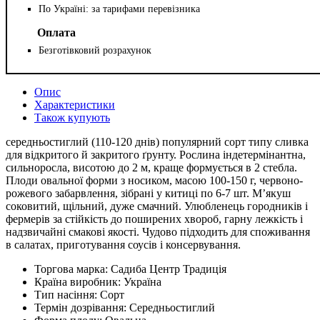
По Україні: за тарифами перевізника
Оплата
Безготівковий розрахунок
Опис
Характеристики
Також купують
середньостиглий (110-120 днів) популярний сорт типу сливка
для відкритого й закритого ґрунту. Рослина індетермінантна,
сильноросла, висотою до 2 м, краще формується в 2 стебла.
Плоди овальної форми з носиком, масою 100-150 г, червоно-
рожевого забарвлення, зібрані у китиці по 6-7 шт. М’якуш
соковитий, щільний, дуже смачний. Улюбленець городників і
фермерів за стійкість до поширених хвороб, гарну лежкість і
надзвичайні смакові якості. Чудово підходить для споживання
в салатах, приготування соусів і консервування.
Торгова марка:
Садиба Центр Традиція
Країна виробник:
Україна
Тип насіння:
Сорт
Термін дозрівання:
Середньостиглий