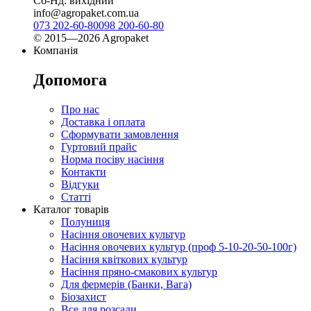
Сб-Нд: вихідний
info@agropaket.com.ua
073 202-60-80
098 200-60-80
© 2015—2026 Agropaket
Компанія
Допомога
Про нас
Доставка і оплата
Сформувати замовлення
Гуртовий прайс
Норма посіву насіння
Контакти
Відгуки
Статті
Каталог товарів
Полуниця
Насіння овочевих культур
Насіння овочевих культур (проф 5-10-20-50-100г)
Насіння квіткових культур
Насіння пряно-смакових культур
Для фермерів (Банки, Вага)
Біозахист
Все для розсади