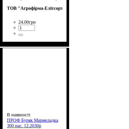
ТОВ "Агрофірма-Елітсортнасіння"
24
.
00
грн
В наявності
ПРОФ Буряк Мармеладка
300 нас. 12.2030р