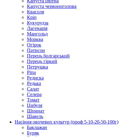
Капуста цвітна
Капуста червоноголова
Квасоля
Кріп
Кукурудза
Лагенарія
Мангольд
Морква
Огірок
Патисон
Перець болгарський
Перець гіркий
Петрушка
Ріпа
Редиска
Редька
Салат
Селера
Томат
Цибуля
Шпинат
Щавель
Насіння овочевих культур (проф 5-10-20-50-100г)
Баклажан
Буряк