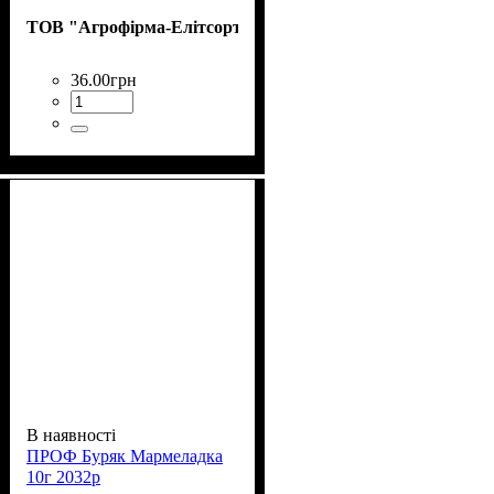
ТОВ "Агрофірма-Елітсортнасіння"
36
.
00
грн
В наявності
ПРОФ Буряк Мармеладка
10г 2032р