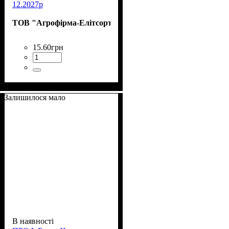
12.2027р
ТОВ "Агрофірма-Елітсортнасіння"
15
.
60
грн
Залишилося мало
В наявності