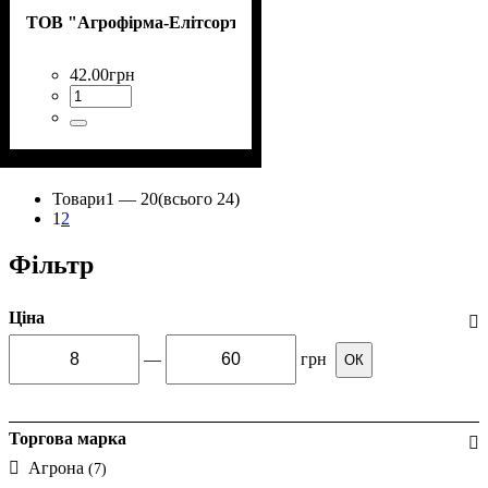
ТОВ "Агрофірма-Елітсортнасіння"
42
.
00
грн
Товари
1 —
20
(всього 24)
1
2
Фільтр
Ціна
—
грн
ОК
Торгова марка
Агрона
(7)