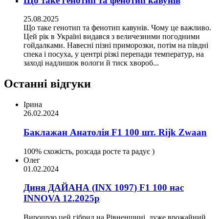
Що таке генотип та фенотип кавунів
25.08.2025
Що таке генотип та фенотип кавунів. Чому це важливо.
Цей рік в Україні видався з величезними погодними
гойдалками. Навесні пізні приморозки, потім на півдні
спека і посуха, у центрі різкі перепади температур, на
заході надлишок вологи й тиск хвороб...
Останні відгуки
Ірина
26.02.2024
Баклажан Анатолія F1 100 шт. Rijk Zwaan
100% схожість, розсада росте та радує )
Олег
01.02.2024
Диня ДАЙАНА (INX 1097) F1 100 нас
INNOVA 12.2025р
Вирощую цей гібрид на Рівненщині, дуже врожайний .