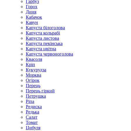
Гарбуз
Горох
Диня
Кабачок
Кавун
Капуста білоголова
Капуста кольрабі
Капуста листова
Капуста пекінська
Капуста цвітна
Капуста червоноголова
Квасоля
Кріп
Кукурудза
Морква
Огірок
Перець
Перець гіркий
Петрушка
Ріпа
Редиска
Редька
Салат
Томат
Цибуля