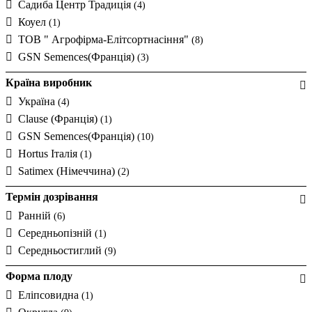
Садиба Центр Традиція
(4)
Коуел
(1)
ТОВ " Агрофірма-Елітсортнасіння"
(8)
GSN Semences(Франція)
(3)
Країна виробник
Україна
(4)
Clause (Франція)
(1)
GSN Semences(Франція)
(10)
Hortus Італія
(1)
Satimex (Німеччина)
(2)
Термін дозрівання
Ранній
(6)
Середньопізній
(1)
Середньостиглий
(9)
Форма плоду
Еліпсовидна
(1)