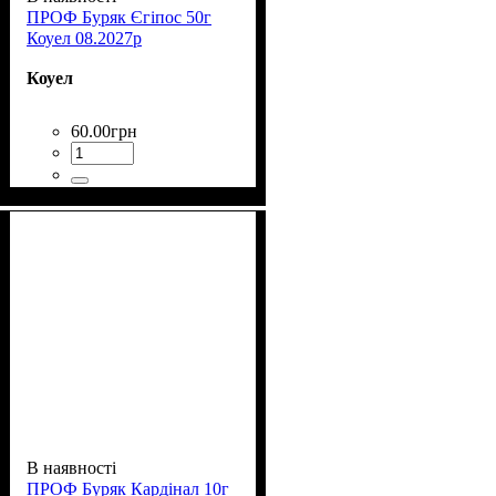
ПРОФ Буряк Єгіпос 50г
Коуел 08.2027р
Коуел
60
.
00
грн
В наявності
ПРОФ Буряк Кардінал 10г