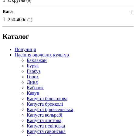
Округла
(9)
Вага
250-400г
(1)
Каталог
Полуниця
Насіння овочевих культур
Баклажан
Буряк
Гарбуз
Горох
Диня
Кабачок
Кавун
Капуста білоголова
Капуста брокколі
Капуста брюссельська
Капуста кольрабі
Капуста листова
Капуста пекінська
Капуста савойська