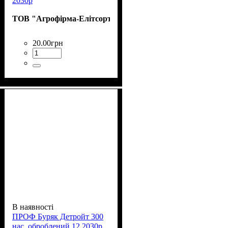
2030р
ТОВ "Агрофірма-Елітсортнасіння"
20
.
00
грн
В наявності
ПРОФ Буряк Детройт 300
нас. оброблений 12.2030р