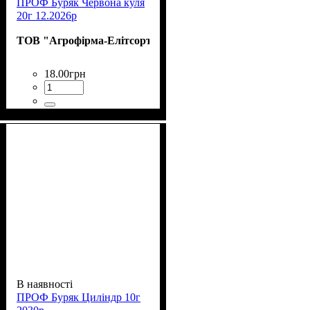
ПРОФ Буряк Червона куля
20г 12.2026р
ТОВ "Агрофірма-Елітсортнасіння"
18
.
00
грн
В наявності
ПРОФ Буряк Циліндр 10г