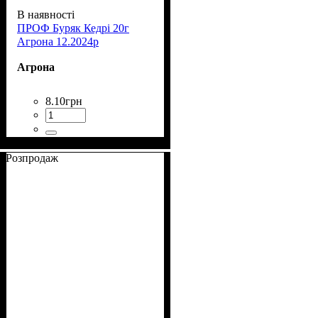
В наявності
ПРОФ Буряк Кедрі 20г
Агрона 12.2024р
Агрона
8
.
10
грн
Розпродаж