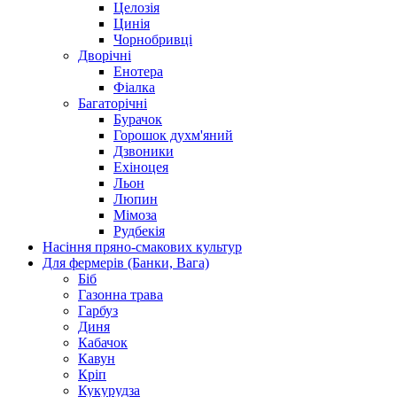
Целозія
Цинія
Чорнобривці
Дворічні
Енотера
Фіалка
Багаторічні
Бурачок
Горошок духм'яний
Дзвоники
Ехіноцея
Льон
Люпин
Мімоза
Рудбекія
Насіння пряно-смакових культур
Для фермерів (Банки, Вага)
Біб
Газонна трава
Гарбуз
Диня
Кабачок
Кавун
Кріп
Кукурудза