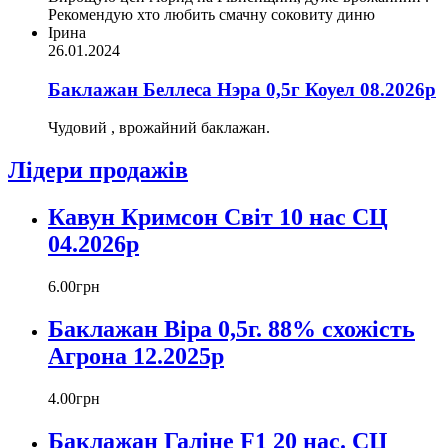
Рекомендую хто любить смачну соковиту диню
Ірина
26.01.2024
Баклажан Беллеса Нэра 0,5г Коуел 08.2026р
Чудовий , врожайний баклажан.
Лідери продажів
Кавун Кримсон Світ 10 нас СЦ
04.2026р
6
.
00
грн
Баклажан Віра 0,5г. 88% схожість
Агрона 12.2025р
4
.
00
грн
Баклажан Галіне F1 20 нас. СЦ