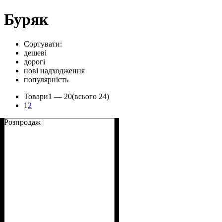
Буряк
Сортувати:
дешеві
дорогі
нові надходження
популярність
Товари
1 —
20
(всього 24)
1
2
Розпродаж