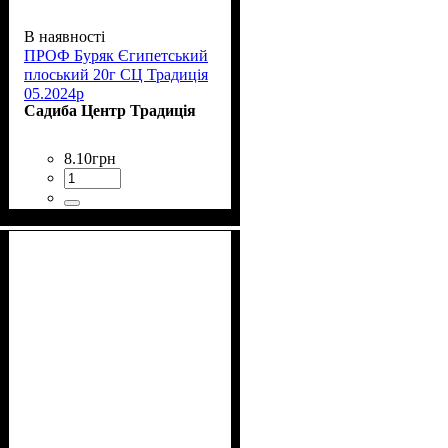
В наявності
ПРОФ Буряк Єгипетський
плоський 20г СЦ Традиція
05.2024р
Садиба Центр Традиція
8
.
10
грн