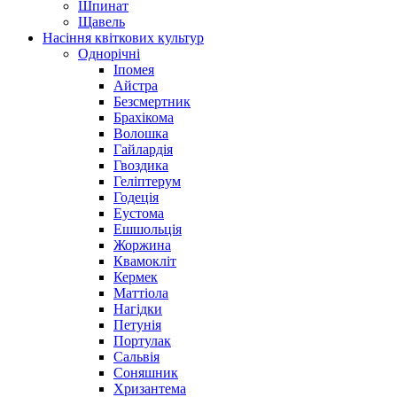
Шпинат
Щавель
Насіння квіткових культур
Однорічні
Іпомея
Айстра
Безсмертник
Брахікома
Волошка
Гайлардія
Гвоздика
Геліптерум
Годеція
Еустома
Ешшольція
Жоржина
Квамокліт
Кермек
Маттіола
Нагідки
Петунія
Портулак
Сальвія
Соняшник
Хризантема