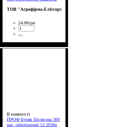
ТОВ "Агрофірма-Елітсортнасіння"
24
.
00
грн
В наявності
ПРОФ Буряк Циліндра 300
нас. оброблений 12.2030р