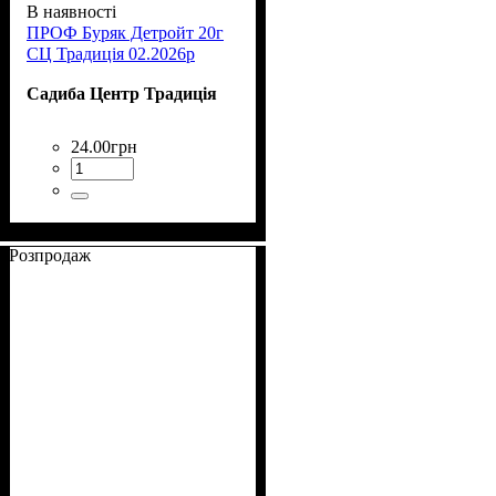
В наявності
ПРОФ Буряк Детройт 20г
СЦ Традиція 02.2026р
Садиба Центр Традиція
24
.
00
грн
Розпродаж