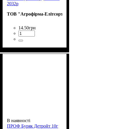
2032р
ТОВ "Агрофірма-Елітсортнасіння"
14
.
50
грн
В наявності
ПРОФ Буряк Детройт 10г