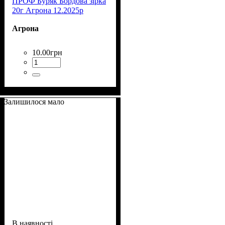
ПРОФ Буряк Бордова зірка
20г Агрона 12.2025р
Агрона
10
.
00
грн
Залишилося мало
В наявності