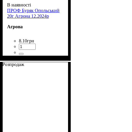
В наявності
ПРОФ Буряк Опольський
20г Агрона 12.2024р
Агрона
8
.
10
грн
Розпродаж