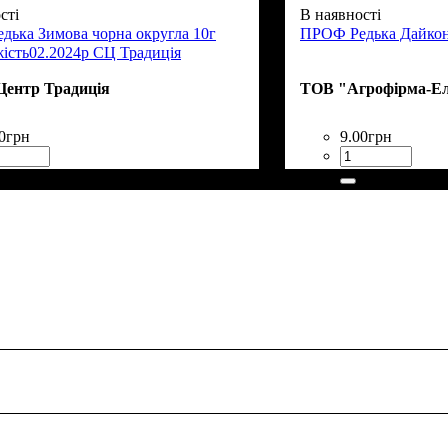
сті
В наявності
ька Зимова чорна округла 10г
ПРОФ Редька Дайкон
ість02.2024р СЦ Традиція
Центр Традиція
ТОВ "Агрофірма-Ел
0
грн
9
.
00
грн