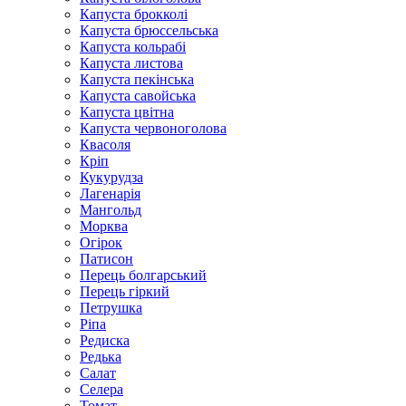
Капуста брокколі
Капуста брюссельська
Капуста кольрабі
Капуста листова
Капуста пекінська
Капуста савойська
Капуста цвітна
Капуста червоноголова
Квасоля
Кріп
Кукурудза
Лагенарія
Мангольд
Морква
Огірок
Патисон
Перець болгарський
Перець гіркий
Петрушка
Ріпа
Редиска
Редька
Салат
Селера
Томат