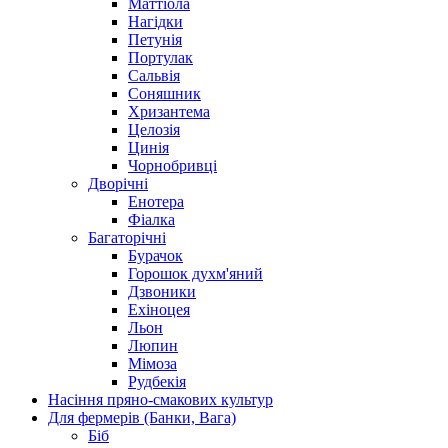
Маттіола
Нагідки
Петунія
Портулак
Сальвія
Соняшник
Хризантема
Целозія
Цинія
Чорнобривці
Дворічні
Енотера
Фіалка
Багаторічні
Бурачок
Горошок духм'яний
Дзвоники
Ехіноцея
Льон
Люпин
Мімоза
Рудбекія
Насіння пряно-смакових культур
Для фермерів (Банки, Вага)
Біб