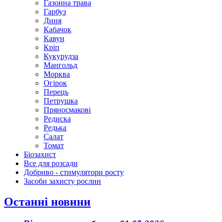
Газонна трава
Гарбуз
Диня
Кабачок
Кавун
Кріп
Кукурудза
Мангольд
Морква
Огірок
Перець
Петрушка
Пряносмакові
Редиска
Редька
Салат
Томат
Біозахист
Все для розсади
Добриво - стимулятори росту
Засоби захисту рослин
Останні новини