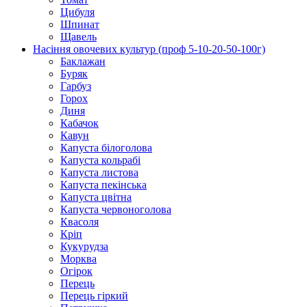
Цибуля
Шпинат
Щавель
Насіння овочевих культур (проф 5-10-20-50-100г)
Баклажан
Буряк
Гарбуз
Горох
Диня
Кабачок
Кавун
Капуста білоголова
Капуста кольрабі
Капуста листова
Капуста пекінська
Капуста цвітна
Капуста червоноголова
Квасоля
Кріп
Кукурудза
Морква
Огірок
Перець
Перець гіркий