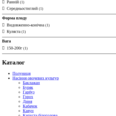
Ранній
(1)
Середньостиглий
(1)
Форма плоду
Видовженно-конічна
(1)
Куляста
(1)
Вага
150-200г
(1)
Каталог
Полуниця
Насіння овочевих культур
Баклажан
Буряк
Гарбуз
Горох
Диня
Кабачок
Кавун
Капуста білоголова