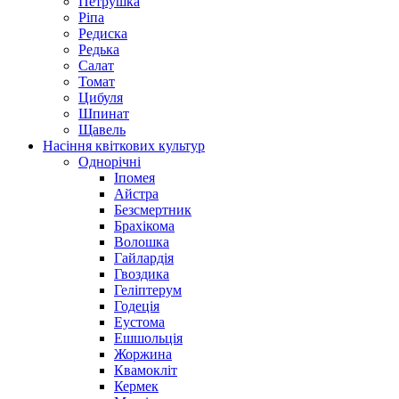
Петрушка
Ріпа
Редиска
Редька
Салат
Томат
Цибуля
Шпинат
Щавель
Насіння квіткових культур
Однорічні
Іпомея
Айстра
Безсмертник
Брахікома
Волошка
Гайлардія
Гвоздика
Геліптерум
Годеція
Еустома
Ешшольція
Жоржина
Квамокліт
Кермек