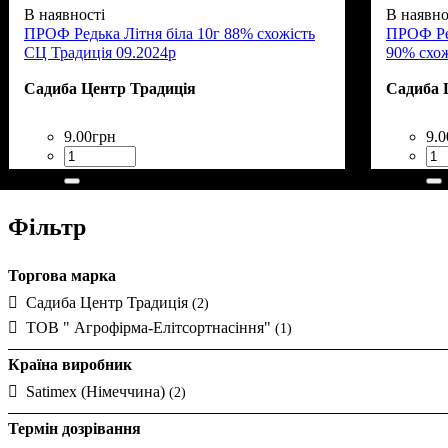
В наявності
В наявно
ПРОФ Редька Літня біла 10г 88% схожість
ПРОФ Ред
СЦ Традиція 09.2024р
90% схож
Садиба Центр Традиція
Садиба 
9
.
00
грн
9
.
0
Фільтр
Торгова марка
Садиба Центр Традиція
(2)
ТОВ " Агрофірма-Елітсортнасіння"
(1)
Країна виробник
Satimex (Німеччина)
(2)
Термін дозрівання