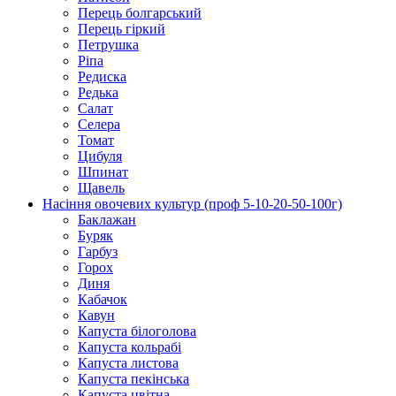
Перець болгарський
Перець гіркий
Петрушка
Ріпа
Редиска
Редька
Салат
Селера
Томат
Цибуля
Шпинат
Щавель
Насіння овочевих культур (проф 5-10-20-50-100г)
Баклажан
Буряк
Гарбуз
Горох
Диня
Кабачок
Кавун
Капуста білоголова
Капуста кольрабі
Капуста листова
Капуста пекінська
Капуста цвітна