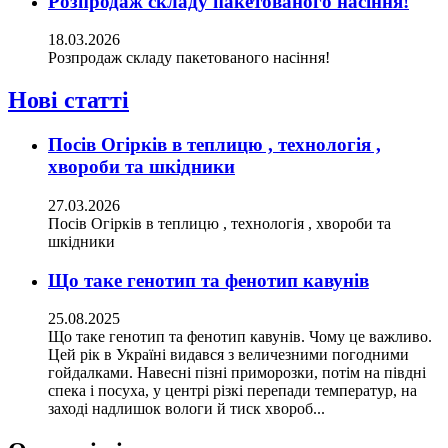
Розпродаж складу пакетованого насіння!
18.03.2026
Розпродаж складу пакетованого насіння!
Нові статті
Посів Огірків в теплицю , технологія ,
хвороби та шкідники
27.03.2026
Посів Огірків в теплицю , технологія , хвороби та
шкідники
Що таке генотип та фенотип кавунів
25.08.2025
Що таке генотип та фенотип кавунів. Чому це важливо.
Цей рік в Україні видався з величезними погодними
гойдалками. Навесні пізні приморозки, потім на півдні
спека і посуха, у центрі різкі перепади температур, на
заході надлишок вологи й тиск хвороб...