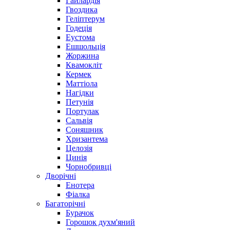
Гайлардія
Гвоздика
Геліптерум
Годеція
Еустома
Ешшольція
Жоржина
Квамокліт
Кермек
Маттіола
Нагідки
Петунія
Портулак
Сальвія
Соняшник
Хризантема
Целозія
Цинія
Чорнобривці
Дворічні
Енотера
Фіалка
Багаторічні
Бурачок
Горошок духм'яний