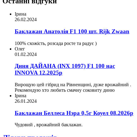
Останні відгуки
Ірина
26.02.2024
Баклажан Анатолія F1 100 шт. Rijk Zwaan
100% схожість, розсада росте та радує )
Олег
01.02.2024
Диня ДАЙАНА (INX 1097) F1 100 нас
INNOVA 12.2025р
Вирощую цей гібрид на Рівненщині, дуже врожайний .
Рекомендую хто любить смачну соковиту диню
Ірина
26.01.2024
Баклажан Беллеса Нэра 0,5г Коуел 08.2026р
Чудовий , врожайний баклажан.