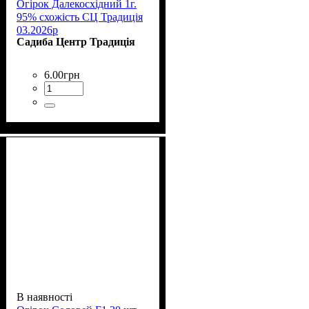
Огірок Далекосхідний 1г.
95% схожість СЦ Традиція
03.2026р
Садиба Центр Традиція
6
.
00
грн
В наявності