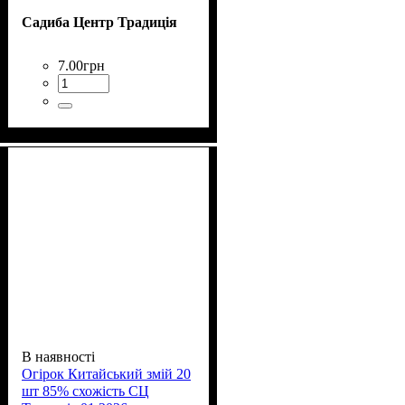
Садиба Центр Традиція
7
.
00
грн
В наявності
Огірок Китайський змій 20
шт 85% схожість СЦ