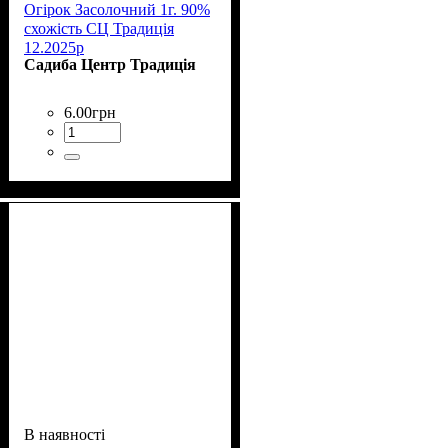
Огірок Засолочний 1г. 90%
схожість СЦ Традиція
12.2025р
Садиба Центр Традиція
6
.
00
грн
В наявності