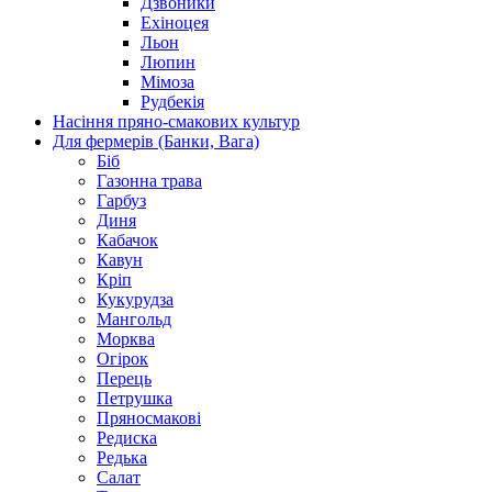
Дзвоники
Ехіноцея
Льон
Люпин
Мімоза
Рудбекія
Насіння пряно-смакових культур
Для фермерів (Банки, Вага)
Біб
Газонна трава
Гарбуз
Диня
Кабачок
Кавун
Кріп
Кукурудза
Мангольд
Морква
Огірок
Перець
Петрушка
Пряносмакові
Редиска
Редька
Салат