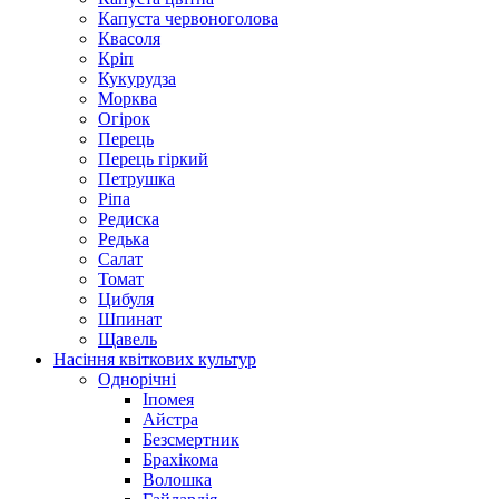
Капуста червоноголова
Квасоля
Кріп
Кукурудза
Морква
Огірок
Перець
Перець гіркий
Петрушка
Ріпа
Редиска
Редька
Салат
Томат
Цибуля
Шпинат
Щавель
Насіння квіткових культур
Однорічні
Іпомея
Айстра
Безсмертник
Брахікома
Волошка