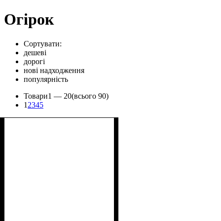
Огірок
Сортувати:
дешеві
дорогі
нові надходження
популярність
Товари
1 —
20
(всього 90)
1
2
3
4
5