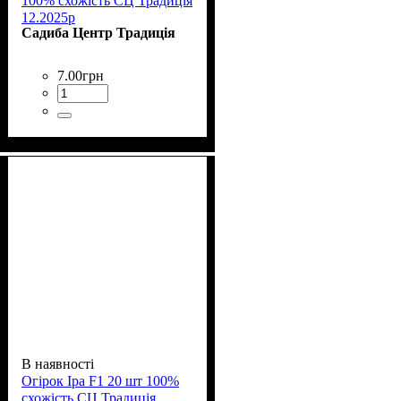
100% схожість СЦ Традиція
12.2025р
Садиба Центр Традиція
7
.
00
грн
В наявності
Огірок Іра F1 20 шт 100%
схожість СЦ Традиція