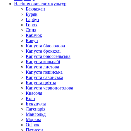
Насіння овочевих культур
Баклажан
Буряк
Гарбуз
Горох
Диня
Кабачок
Кавун
Капуста білоголова
Капуста брокколі
Капуста брюссельська
Капуста кольрабі
Капуста листова
Капуста пекінська
Капуста савойська
Капуста цвітна
Капуста червоноголова
Квасоля
Кріп
Кукурудза
Лагенарія
Мангольд
Морква
Огірок
Патисон