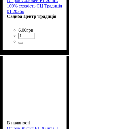
Огірок Соловей F1 20 шт.
100% схожість СЦ Традиція
01.2026р
Садиба Центр Традиція
6
.
00
грн
В наявності
Огірок Руфус F1 20 шт СЦ