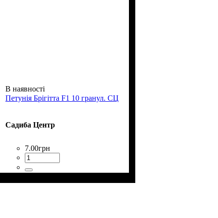
В наявності
Петунія Брігітта F1 10 гранул. СЦ
Садиба Центр
7
.
00
грн