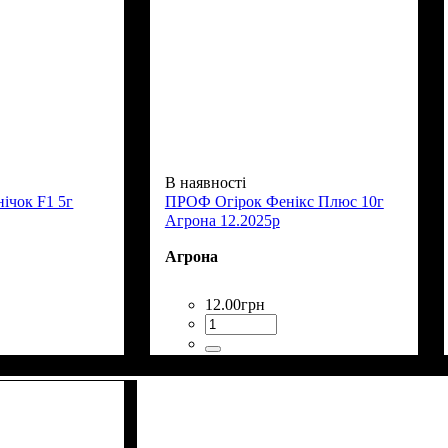
В наявності
ічок F1 5г
ПРОФ Огірок Фенікс Плюс 10г
Агрона 12.2025р
Агрона
12
.
00
грн