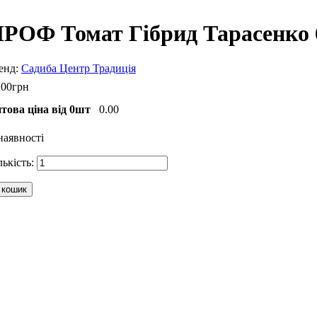
РОФ Томат Гібрид Тарасенко 6
Садиба Центр Традиція
.
00
грн
това ціна від 0шт
0.00
наявності
 кошик