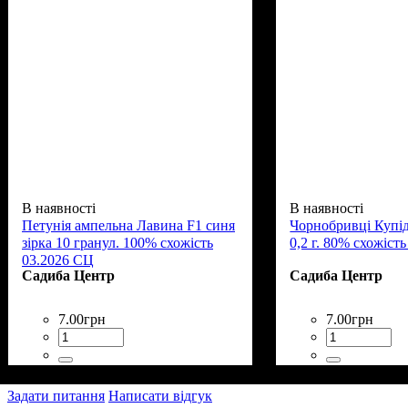
В наявності
В наявності
Петунія ампельна Лавина F1 синя
Чорнобривці Купі
зірка 10 гранул. 100% схожість
0,2 г. 80% схожіст
03.2026 СЦ
Садиба Центр
Садиба Центр
7
.
00
грн
7
.
00
грн
Задати питання
Написати відгук