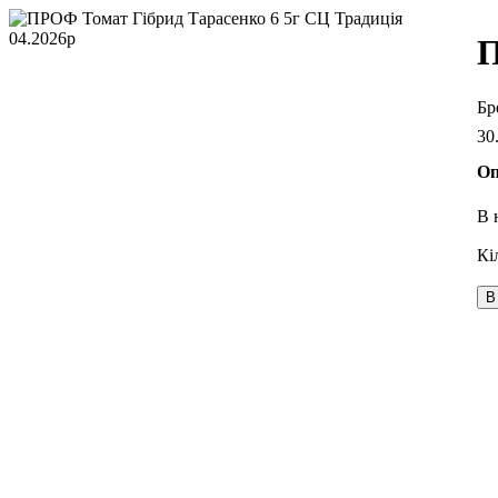
П
30
Оп
В 
В