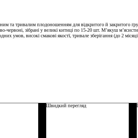
ясним та тривалим плодоношенням для відкритого й закритого ґру
о-червоні, зібрані у великі китиці по 15-20 шт. М’якуш м’ясисти
дних умов, високі смакові якостї, тривале зберігання (до 2 місяц
Швидкий перегляд