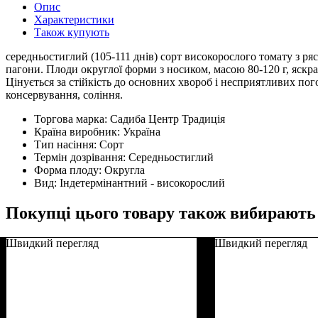
Опис
Характеристики
Також купують
середньостиглий (105-111 днів) сорт високорослого томату з р
пагони. Плоди округлої форми з носиком, масою 80-120 г, яскрав
Цінується за стійкість до основних хвороб і несприятливих пого
консервування, соління.
Торгова марка:
Садиба Центр Традиція
Країна виробник:
Україна
Тип насіння:
Сорт
Термін дозрівання:
Середньостиглий
Форма плоду:
Округла
Вид:
Індетермінантний - високорослий
Покупці цього товару також вибирають
Швидкий перегляд
Швидкий перегляд