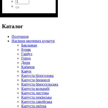
Каталог
Полуниця
Насіння овочевих культур
Баклажан
Буряк
Гарбуз
Горох
Диня
Кабачок
Кавун
Капуста білоголова
Капуста брокколі
Капуста брюссельська
Капуста кольрабі
Капуста листова
Капуста пекінська
Капуста савойська
Капуста цвітна