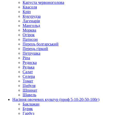
Капуста червоноголова
Квасоля
Кріп
Кукурудза
Лагенарія
Мангольд
Морква
Огірок
Патисон
Перець болгарський
Перець гіркий
Петрушка
Ріпа
Редиска
Редька
Салат
Селера
Томат
Цибуля
Шпинат
Щавель
Насіння овочевих культур (проф 5-10-20-50-100г)
Баклажан
Буряк
Гарбуз