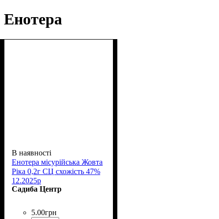
Енотера
В наявності
Енотера місурійська Жовта
Ріка 0,2г СЦ схожість 47%
12.2025р
Садиба Центр
5
.
00
грн