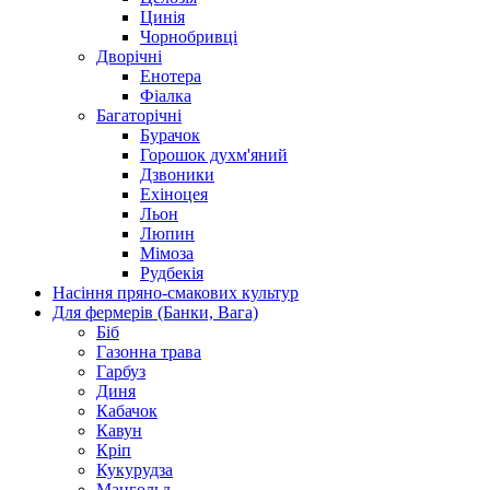
Цинія
Чорнобривці
Дворічні
Енотера
Фіалка
Багаторічні
Бурачок
Горошок духм'яний
Дзвоники
Ехіноцея
Льон
Люпин
Мімоза
Рудбекія
Насіння пряно-смакових культур
Для фермерів (Банки, Вага)
Біб
Газонна трава
Гарбуз
Диня
Кабачок
Кавун
Кріп
Кукурудза
Мангольд