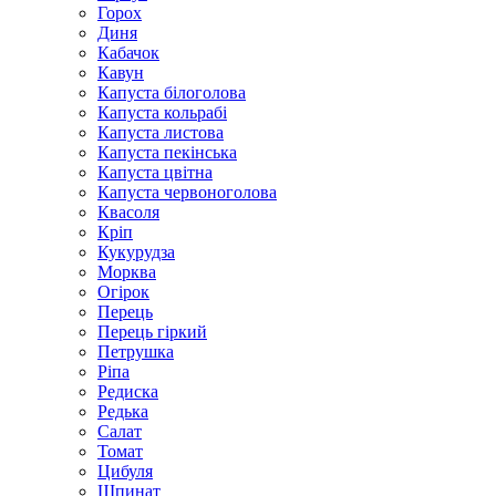
Горох
Диня
Кабачок
Кавун
Капуста білоголова
Капуста кольрабі
Капуста листова
Капуста пекінська
Капуста цвітна
Капуста червоноголова
Квасоля
Кріп
Кукурудза
Морква
Огірок
Перець
Перець гіркий
Петрушка
Ріпа
Редиска
Редька
Салат
Томат
Цибуля
Шпинат