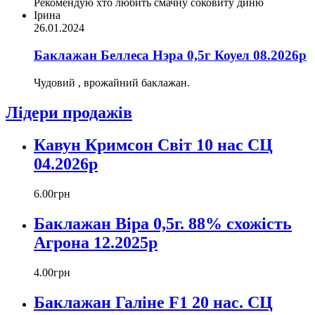
Рекомендую хто любить смачну соковиту диню
Ірина
26.01.2024
Баклажан Беллеса Нэра 0,5г Коуел 08.2026р
Чудовий , врожайний баклажан.
Лідери продажів
Кавун Кримсон Світ 10 нас СЦ
04.2026р
6
.
00
грн
Баклажан Віра 0,5г. 88% схожість
Агрона 12.2025р
4
.
00
грн
Баклажан Галіне F1 20 нас. СЦ