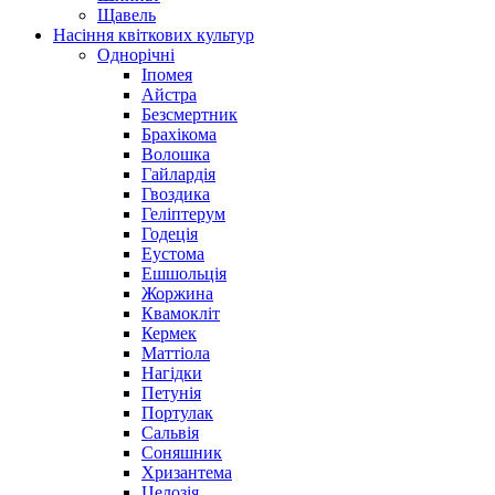
Щавель
Насіння квіткових культур
Однорічні
Іпомея
Айстра
Безсмертник
Брахікома
Волошка
Гайлардія
Гвоздика
Геліптерум
Годеція
Еустома
Ешшольція
Жоржина
Квамокліт
Кермек
Маттіола
Нагідки
Петунія
Портулак
Сальвія
Соняшник
Хризантема
Целозія