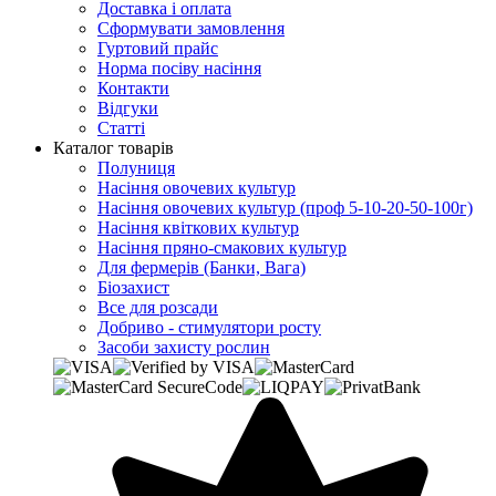
Доставка і оплата
Сформувати замовлення
Гуртовий прайс
Норма посіву насіння
Контакти
Відгуки
Статті
Каталог товарів
Полуниця
Насіння овочевих культур
Насіння овочевих культур (проф 5-10-20-50-100г)
Насіння квіткових культур
Насіння пряно-смакових культур
Для фермерів (Банки, Вага)
Біозахист
Все для розсади
Добриво - стимулятори росту
Засоби захисту рослин