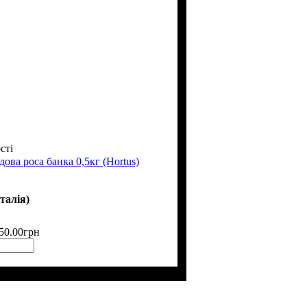
сті
ова роса банка 0,5кг (Hortus)
Італія)
50
.
00
грн