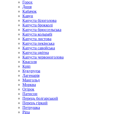
Горох
Диня
Кабачок
Кавун
Капуста білоголова
Капуста брокколі
Капуста брюссельська
Капуста кольрабі
Капуста листова
Капуста пекінська
Капуста савойська
Капуста цвітна
Капуста червоноголова
Квасоля
Кріп
Кукурудза
Лагенарія
Мангольд
Морква
Огірок
Патисон
Перець болгарський
Перець гіркий
Петрушка
Ріпа