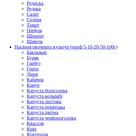
Редиска
Редька
Салат
Селера
Томат
Цибуля
Шпинат
Щавель
Насіння овочевих культур (проф 5-10-20-50-100г)
Баклажан
Буряк
Гарбуз
Горох
Диня
Кабачок
Кавун
Капуста білоголова
Капуста кольрабі
Капуста листова
Капуста пекінська
Капуста цвітна
Капуста червоноголова
Квасоля
Кріп
Кукурудза