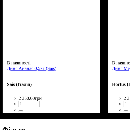
В наявності
В наявно
Диня Ананас 0,5кг (Sais)
Диня Мед
Sais (Італія)
Hortus (
2 350
.
00
грн
2 3
Фільтр