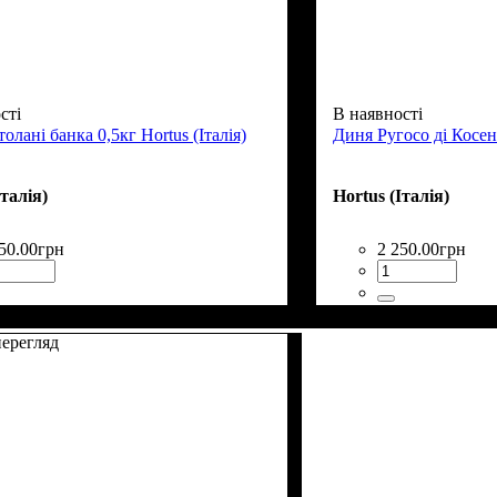
сті
В наявності
олані банка 0,5кг Hortus (Італія)
Диня Ругосо ді Косенц
Італія)
Hortus (Італія)
50
.
00
грн
2 250
.
00
грн
ерегляд