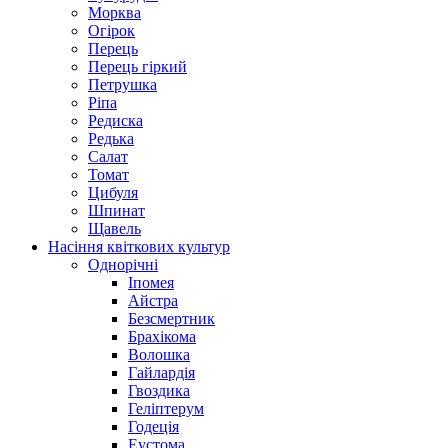
Морква
Огірок
Перець
Перець гіркий
Петрушка
Ріпа
Редиска
Редька
Салат
Томат
Цибуля
Шпинат
Щавель
Насіння квіткових культур
Однорічні
Іпомея
Айстра
Безсмертник
Брахікома
Волошка
Гайлардія
Гвоздика
Геліптерум
Годеція
Еустома