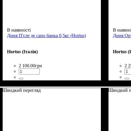
В наявності
В наявно
Диня П'єле де сапо банка 0,5кг (Hortus)
Диня Орт
Hortus (Італія)
Hortus (
2 100
.
00
грн
2 2
Швидкий перегляд
Швидкий п