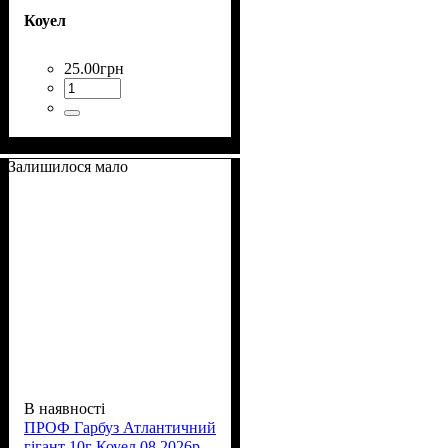
Коуел
25
.
00
грн
Залишилося мало
В наявності
ПРОФ Гарбуз Атлантичний
гігант 10г Коуел 08.2026р