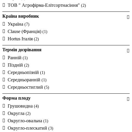
ТОВ " Агрофірма-Елітсортнасіння"
(2)
Країна виробник
Україна
(7)
Clause (Франція)
(1)
Hortus Італія
(2)
Термін дозрівання
Ранній
(1)
Піздній
(2)
Середньопізній
(1)
Середньоранній
(1)
Середньостиглий
(5)
Форма плоду
Грушовидна
(4)
Округла
(2)
Округло-овальна
(1)
Округло-плескатий
(3)