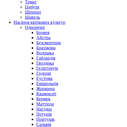
Томат
Цибуля
Шпинат
Щавель
Насіння квіткових культур
Однорічні
Іпомея
Айстра
Безсмертник
Брахікома
Волошка
Гайлардія
Гвоздика
Геліптерум
Годеція
Еустома
Ешшольція
Жоржина
Квамокліт
Кермек
Маттіола
Нагідки
Петунія
Портулак
Сальвія