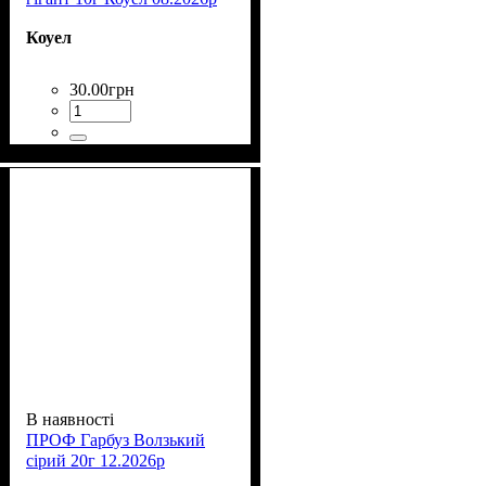
Коуел
30
.
00
грн
В наявності
ПРОФ Гарбуз Волзький
сірий 20г 12.2026р