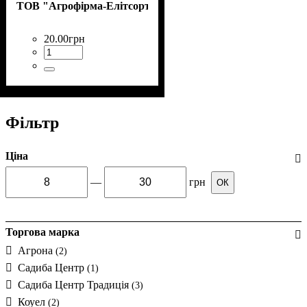
ТОВ "Агрофірма-Елітсортнасіння"
20
.
00
грн
Фільтр
Ціна
—
грн
ОК
Торгова марка
Агрона
(2)
Садиба Центр
(1)
Садиба Центр Традиція
(3)
Коуел
(2)