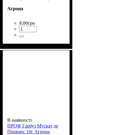
Агрона
8
.
00
грн
В наявності
ПРОФ Гарбуз Мускат де
Прованс 10г Агрона