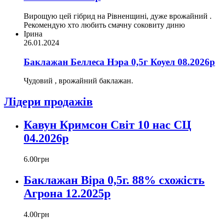
Вирощую цей гібрид на Рівненщині, дуже врожайний .
Рекомендую хто любить смачну соковиту диню
Ірина
26.01.2024
Баклажан Беллеса Нэра 0,5г Коуел 08.2026р
Чудовий , врожайний баклажан.
Лідери продажів
Кавун Кримсон Світ 10 нас СЦ
04.2026р
6
.
00
грн
Баклажан Віра 0,5г. 88% схожість
Агрона 12.2025р
4
.
00
грн