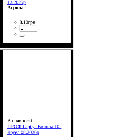
12.2025р
Агрона
8
.
10
грн
В наявності
ПРОФ Гарбуз Віоліна 10г
Коуел 08.2026р