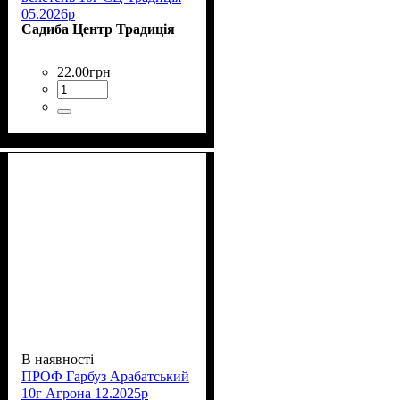
05.2026р
Садиба Центр Традиція
22
.
00
грн
В наявності
ПРОФ Гарбуз Арабатський
10г Агрона 12.2025р