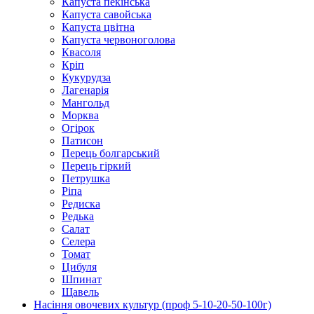
Капуста пекінська
Капуста савойська
Капуста цвітна
Капуста червоноголова
Квасоля
Кріп
Кукурудза
Лагенарія
Мангольд
Морква
Огірок
Патисон
Перець болгарський
Перець гіркий
Петрушка
Ріпа
Редиска
Редька
Салат
Селера
Томат
Цибуля
Шпинат
Щавель
Насіння овочевих культур (проф 5-10-20-50-100г)