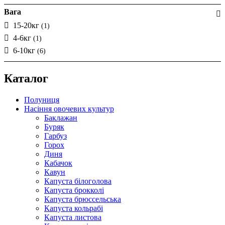
Вага
15-20кг
(1)
4-6кг
(1)
6-10кг
(6)
Каталог
Полуниця
Насіння овочевих культур
Баклажан
Буряк
Гарбуз
Горох
Диня
Кабачок
Кавун
Капуста білоголова
Капуста брокколі
Капуста брюссельська
Капуста кольрабі
Капуста листова