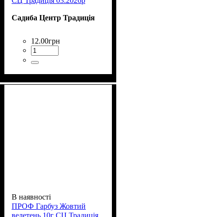
СЦ Традиція 03.2026р
Садиба Центр Традиція
12
.
00
грн
В наявності
ПРОФ Гарбуз Жовтий
велетень 10г СЦ Традиція