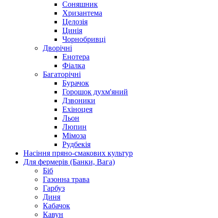
Соняшник
Хризантема
Целозія
Цинія
Чорнобривці
Дворічні
Енотера
Фіалка
Багаторічні
Бурачок
Горошок духм'яний
Дзвоники
Ехіноцея
Льон
Люпин
Мімоза
Рудбекія
Насіння пряно-смакових культур
Для фермерів (Банки, Вага)
Біб
Газонна трава
Гарбуз
Диня
Кабачок
Кавун