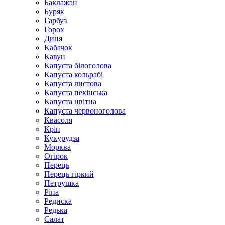
Баклажан
Буряк
Гарбуз
Горох
Диня
Кабачок
Кавун
Капуста білоголова
Капуста кольрабі
Капуста листова
Капуста пекінська
Капуста цвітна
Капуста червоноголова
Квасоля
Кріп
Кукурудза
Морква
Огірок
Перець
Перець гіркий
Петрушка
Ріпа
Редиска
Редька
Салат