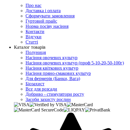
Про нас
Доставка і оплата
Сформувати замовлення
Гуртовий прайс
Норма посіву насіння
Контакти
Відгуки
Статті
Каталог товарів
Полуниця
Насіння овочевих культур
Насіння овочевих культур (проф 5-10-20-50-100г)
Насіння квіткових культур
Насіння пряно-смакових культур
Для фермерів (Банки, Вага)
Біозахист
Все для розсади
Добриво - стимулятори росту
Засоби захисту рослин