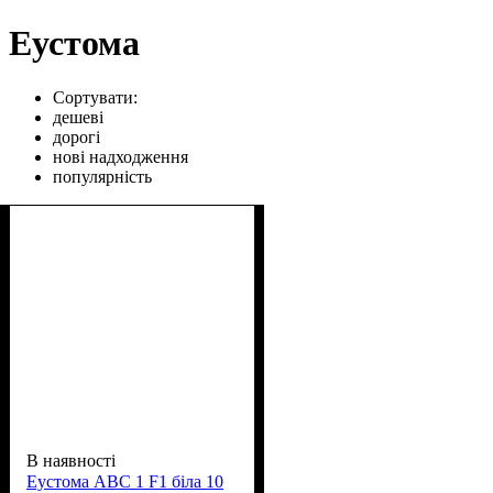
Еустома
Сортувати:
дешеві
дорогі
нові надходження
популярність
В наявності
Еустома АВС 1 F1 біла 10