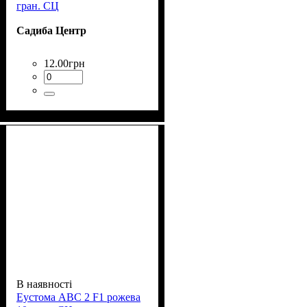
гран. СЦ
Садиба Центр
12
.
00
грн
В наявності
Еустома АВС 2 F1 рожева