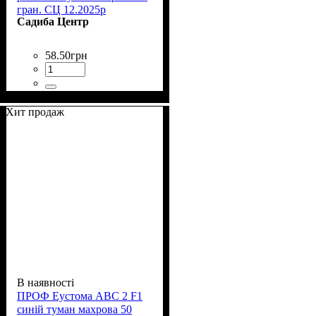
гран. СЦ 12.2025р
Садиба Центр
58
.
50
грн
Хит продаж
В наявності
ПРОФ Еустома АВС 2 F1
синій туман махрова 50