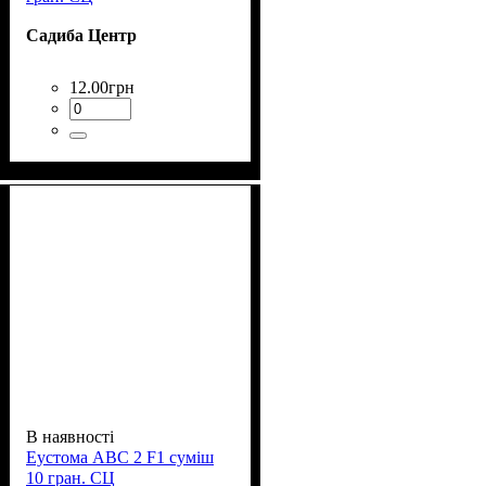
Садиба Центр
12
.
00
грн
В наявності
Еустома АВС 2 F1 суміш
10 гран. СЦ