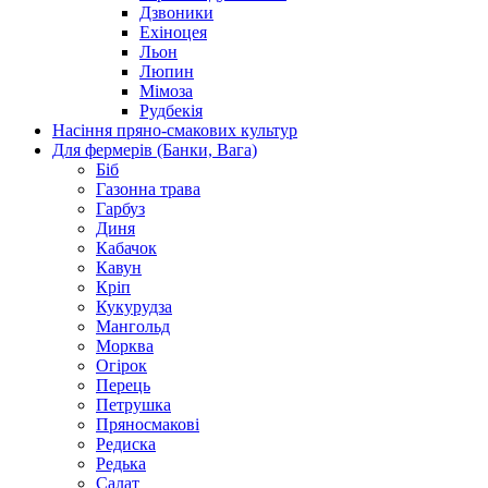
Дзвоники
Ехіноцея
Льон
Люпин
Мімоза
Рудбекія
Насіння пряно-смакових культур
Для фермерів (Банки, Вага)
Біб
Газонна трава
Гарбуз
Диня
Кабачок
Кавун
Кріп
Кукурудза
Мангольд
Морква
Огірок
Перець
Петрушка
Пряносмакові
Редиска
Редька
Салат