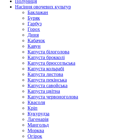
Полуниця
Насіння овочевих культур
Баклажан
Буряк
Гарбуз
Горох
Диня
Кабачок
Кавун
Капуста білоголова
Капуста брокколі
Капуста брюссельська
Капуста кольрабі
Капуста листова
Капуста пекінська
Капуста савойська
Капуста цвітна
Капуста червоноголова
Квасоля
Кріп
Кукурудза
Лагенарія
Мангольд
Морква
Огірок