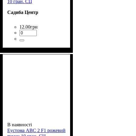
10 гран. СЦ
Садиба Центр
12
.
00
грн
В наявності
Еустома АВС 2 F1 рожевий