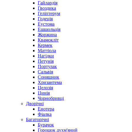
Гайлардія
Гвоздика
Геліптерум
Годеція
Еустома
Ешшольція
Жоржина
Квамокліт
Кермек
Маттіола
Нагідки
Петунія
Портулак
Сальвія
Соняшник
Хризантема
Целозія
Цинія
Чорнобривці
Дворічні
Енотера
Фіалка
Багаторічні
Бурачок
Горошок духм'яний