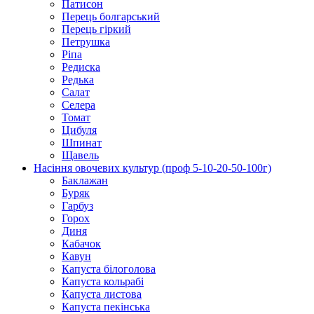
Патисон
Перець болгарський
Перець гіркий
Петрушка
Ріпа
Редиска
Редька
Салат
Селера
Томат
Цибуля
Шпинат
Щавель
Насіння овочевих культур (проф 5-10-20-50-100г)
Баклажан
Буряк
Гарбуз
Горох
Диня
Кабачок
Кавун
Капуста білоголова
Капуста кольрабі
Капуста листова
Капуста пекінська