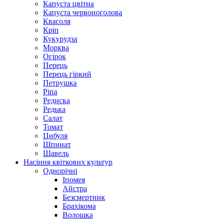
Капуста цвітна
Капуста червоноголова
Квасоля
Кріп
Кукурудза
Морква
Огірок
Перець
Перець гіркий
Петрушка
Ріпа
Редиска
Редька
Салат
Томат
Цибуля
Шпинат
Щавель
Насіння квіткових культур
Однорічні
Іпомея
Айстра
Безсмертник
Брахікома
Волошка