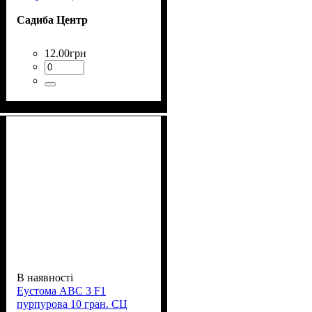
Садиба Центр
12
.
00
грн
В наявності
Еустома АВС 3 F1
пурпурова 10 гран. СЦ