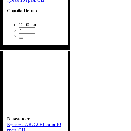
туман 10 гран. СЦ
Садиба Центр
12
.
00
грн
В наявності
Еустома АВС 2 F1 синя 10
гран. СЦ