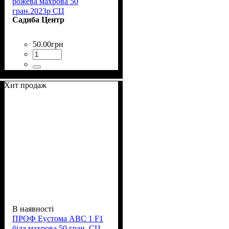
рожева махрова 50
гран.2023р СЦ
Садиба Центр
50
.
00
грн
Хит продаж
В наявності
ПРОФ Еустома АВС 1 F1
біла махрова 50 гран. СЦ