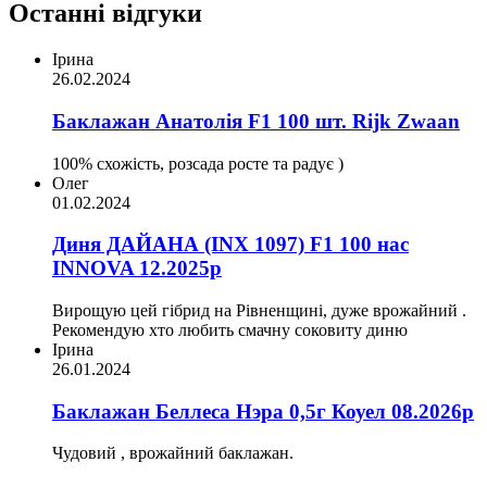
Останні відгуки
Ірина
26.02.2024
Баклажан Анатолія F1 100 шт. Rijk Zwaan
100% схожість, розсада росте та радує )
Олег
01.02.2024
Диня ДАЙАНА (INX 1097) F1 100 нас
INNOVA 12.2025р
Вирощую цей гібрид на Рівненщині, дуже врожайний .
Рекомендую хто любить смачну соковиту диню
Ірина
26.01.2024
Баклажан Беллеса Нэра 0,5г Коуел 08.2026р
Чудовий , врожайний баклажан.