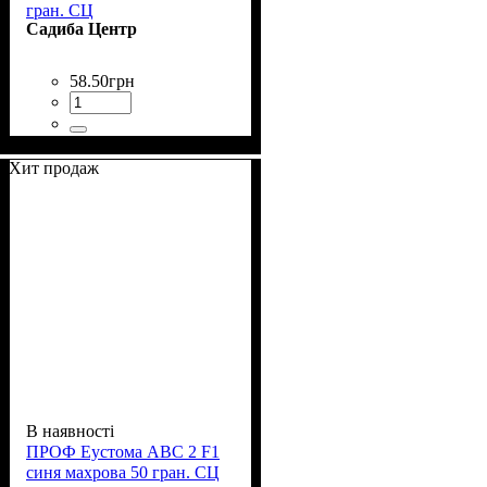
гран. СЦ
Садиба Центр
58
.
50
грн
Хит продаж
В наявності
ПРОФ Еустома АВС 2 F1
синя махрова 50 гран. СЦ