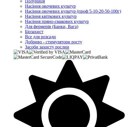
Полуниця
Насіння овочевих культур
Насіння овочевих культур (проф 5-10-20-50-100г)
Насіння квіткових культур
Насіння пряно-смакових культур
Для фермерів (Банки, Вага)
Біозахист
Все для розсади
Добриво - стимулятори росту
Засоби захисту рослин