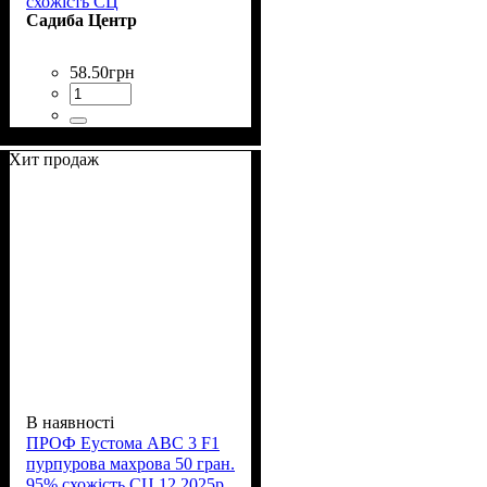
схожість СЦ
Садиба Центр
58
.
50
грн
Хит продаж
В наявності
ПРОФ Еустома АВС 3 F1
пурпурова махрова 50 гран.
95% схожість СЦ 12.2025р