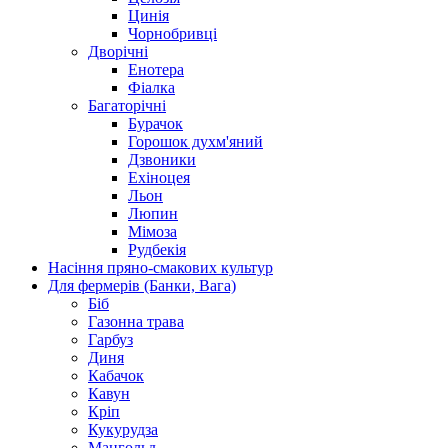
Цинія
Чорнобривці
Дворічні
Енотера
Фіалка
Багаторічні
Бурачок
Горошок духм'яний
Дзвоники
Ехіноцея
Льон
Люпин
Мімоза
Рудбекія
Насіння пряно-смакових культур
Для фермерів (Банки, Вага)
Біб
Газонна трава
Гарбуз
Диня
Кабачок
Кавун
Кріп
Кукурудза
Мангольд