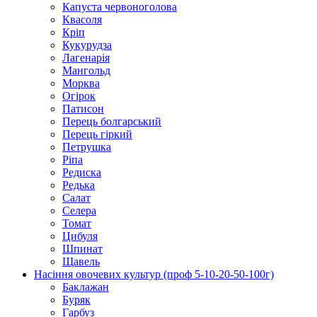
Капуста червоноголова
Квасоля
Кріп
Кукурудза
Лагенарія
Мангольд
Морква
Огірок
Патисон
Перець болгарський
Перець гіркий
Петрушка
Ріпа
Редиска
Редька
Салат
Селера
Томат
Цибуля
Шпинат
Щавель
Насіння овочевих культур (проф 5-10-20-50-100г)
Баклажан
Буряк
Гарбуз