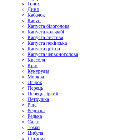
Горох
Диня
Кабачок
Кавун
Капуста білоголова
Капуста кольрабі
Капуста листова
Капуста пекінська
Капуста цвітна
Капуста червоноголова
Квасоля
Кріп
Кукурудза
Морква
Огірок
Перець
Перець гіркий
Петрушка
Ріпа
Редиска
Редька
Салат
Томат
Цибуля
Шпинат