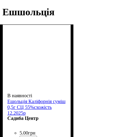
Ешшольція
В наявності
Ешольція Каліфорнія суміш
0,5г СЦ 55%схожість
12.2025р
Садиба Центр
5
.
00
грн