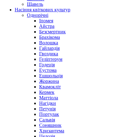
Щавель
Насіння квіткових культур
Однорічні
Іпомея
Айстра
Безсмертник
Брахікома
Волошка
Гайлардія
Гвоздика
Геліптерум
Годеція
Еустома
Ешшольція
Жоржина
Квамокліт
Кермек
Маттіола
Нагідки
Петунія
Портулак
Сальвія
Соняшник
Хризантема
Целозія