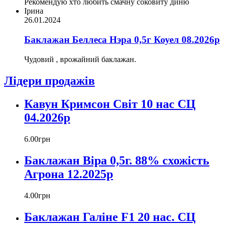
Рекомендую хто любить смачну соковиту диню
Ірина
26.01.2024
Баклажан Беллеса Нэра 0,5г Коуел 08.2026р
Чудовий , врожайний баклажан.
Лідери продажів
Кавун Кримсон Світ 10 нас СЦ
04.2026р
6
.
00
грн
Баклажан Віра 0,5г. 88% схожість
Агрона 12.2025р
4
.
00
грн
Баклажан Галіне F1 20 нас. СЦ