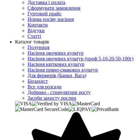
Доставка і оплата
Сформувати замовлення
Гуртовий прайс
Норма посіву насіння
Контакти
Відгуки
Статті
Каталог товарів
Полуниця
Насіння овочевих культур
Насіння овочевих культур (проф 5-10-20-50-100г)
Насіння квіткових культур
Насіння пряно-смакових культур
Для фермерів (Банки, Вага)
Біозахист
Все для розсади
Добриво - стимулятори росту
Засоби захисту рослин