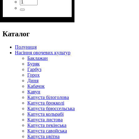
Каталог
Полуниця
Насіння овочевих культур
Баклажан
Буряк
Гарбуз
Горох
Диня
Кабачок
Кавун
Капуста білоголова
Капуста брокколі
Капуста брюссельська
Капуста кольрабі
Капуста листова
Капуста пекінська
Капуста савойська
Капуста цвітна