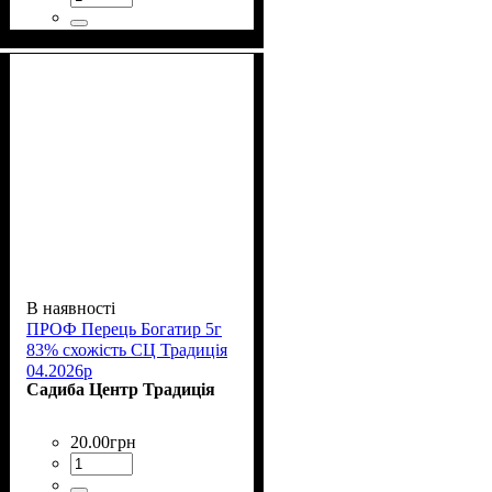
В наявності
ПРОФ Перець Богатир 5г
83% схожість СЦ Традиція
04.2026р
Садиба Центр Традиція
20
.
00
грн