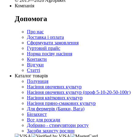
© 2015—2026 Agropaket
Компанія
Допомога
Про нас
Доставка і оплата
Сформувати замовлення
Гуртовий прайс
Норма посіву насіння
Контакти
Відгуки
Статті
Каталог товарів
Полуниця
Насіння овочевих культур
Насіння овочевих культур (проф 5-10-20-50-100г)
Насіння квіткових культур
Насіння пряно-смакових культур
Для фермерів (Банки, Вага)
Біозахист
Все для розсади
Добриво - стимулятори росту
Засоби захисту рослин