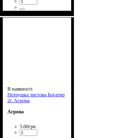
В наявності
Петрушка листова Богатир
2г. Агрона
Агрона
5
.
00
грн