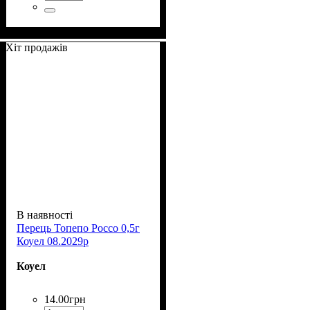
Хіт продажів
В наявності
Перець Топепо Россо 0,5г
Коуел 08.2029р
Коуел
14
.
00
грн