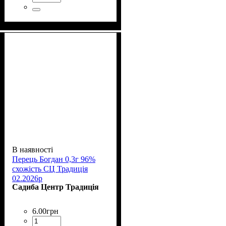
В наявності
Перець Богдан 0,3г 96%
схожість СЦ Традиція
02.2026р
Садиба Центр Традиція
6
.
00
грн