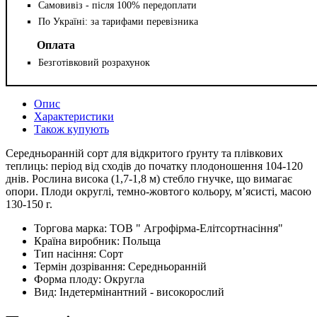
Самовивіз - після 100% передоплати
По Україні: за тарифами перевізника
Оплата
Безготівковий розрахунок
Опис
Характеристики
Також купують
Середньоранній сорт для відкритого ґрунту та плівкових
теплиць: період від сходів до початку плодоношення 104-120
днів. Рослина висока (1,7-1,8 м) стебло гнучке, що вимагає
опори. Плоди округлі, темно-жовтого кольору, м’ясисті, масою
130-150 г.
Торгова марка:
ТОВ " Агрофірма-Елітсортнасіння"
Країна виробник:
Польща
Тип насіння:
Сорт
Термін дозрівання:
Середньоранній
Форма плоду:
Округла
Вид:
Індетермінантний - високорослий