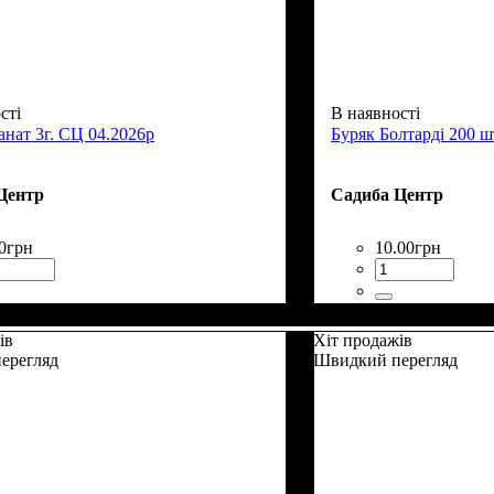
сті
В наявності
анат 3г. СЦ 04.2026р
Буряк Болтарді 200 ш
Центр
Садиба Центр
0
грн
10
.
00
грн
ів
Хіт продажів
ерегляд
Швидкий перегляд