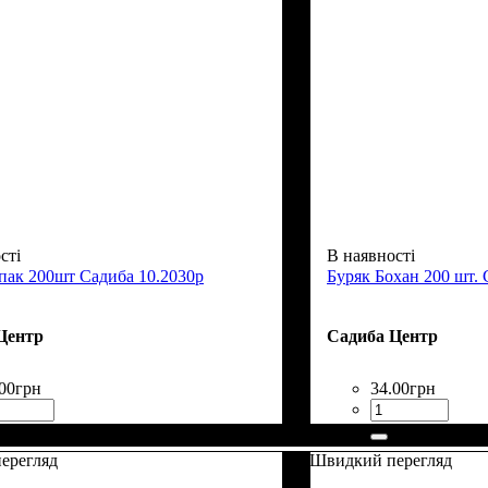
сті
В наявності
пак 200шт Садиба 10.2030р
Буряк Бохан 200 шт. 
Центр
Садиба Центр
00
грн
34
.
00
грн
ерегляд
Швидкий перегляд