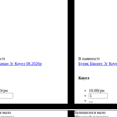
сті
В наявності
аман 3г Коуел 08.2026р
Буряк Бікорес 3г Коу
Коуел
0
грн
10
.
00
грн
я мало
Залишилося мало