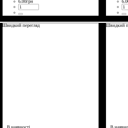
6
.
00
грн
6
.
0
Швидкий перегляд
Швидкий п
В наявності
В наявно