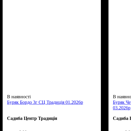
В наявності
В наявно
Буряк Бордо 3г СЦ Традиція 01.2026р
Буряк Че
03.2026р
Садиба Центр Традиція
Садиба 