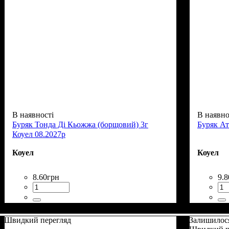
В наявності
В наявно
Буряк Тонда Ді Кьожжа (борщовий) 3г
Буряк Ат
Коуел 08.2027р
Коуел
Коуел
8
.
60
грн
9
.
8
Швидкий перегляд
Залишилос