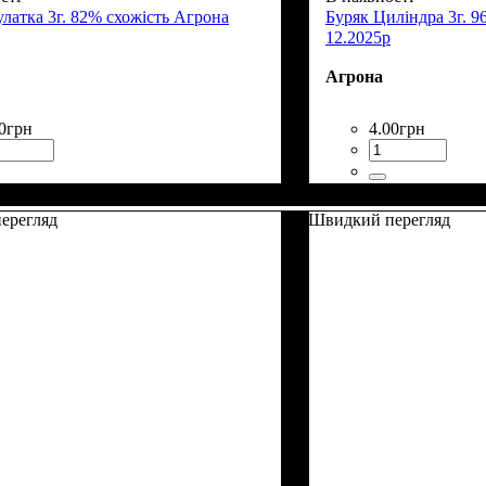
латка 3г. 82% схожість Агрона
Буряк Циліндра 3г. 9
12.2025р
Агрона
0
грн
4
.
00
грн
ерегляд
Швидкий перегляд