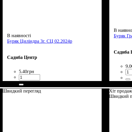
В наявно
В наявності
Буряк Гр
Буряк Циліндра 3г. СЦ 02.2024р
Садиба 
Садиба Центр
9
.
0
5
.
40
грн
Швидкий перегляд
Хіт продаж
Швидкий п