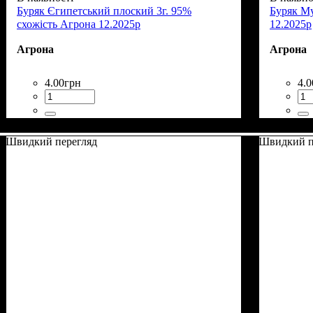
Буряк Єгипетський плоский 3г. 95%
Буряк Му
схожість Агрона 12.2025р
12.2025р
Агрона
Агрона
4
.
00
грн
4
.
0
Швидкий перегляд
Швидкий п