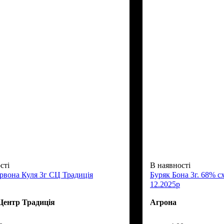
сті
В наявності
рвона Куля 3г СЦ Традиція
Буряк Бона 3г. 68% с
12.2025р
Центр Традиція
Агрона