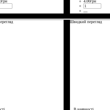
0
грн
4
.
00
грн
ерегляд
Швидкий перегляд
сті
В наявності