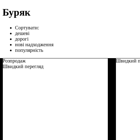
Буряк
Сортувати:
дешеві
дорогі
нові надходження
популярність
Розпродаж
Швидкий п
Швидкий перегляд