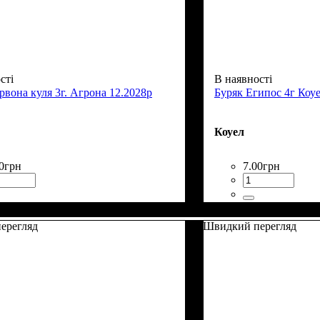
сті
В наявності
рвона куля 3г. Агрона 12.2028р
Буряк Египос 4г Коуе
Коуел
0
грн
7
.
00
грн
ерегляд
Швидкий перегляд