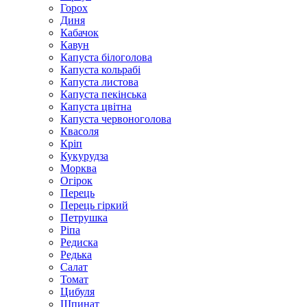
Горох
Диня
Кабачок
Кавун
Капуста білоголова
Капуста кольрабі
Капуста листова
Капуста пекінська
Капуста цвітна
Капуста червоноголова
Квасоля
Кріп
Кукурудза
Морква
Огірок
Перець
Перець гіркий
Петрушка
Ріпа
Редиска
Редька
Салат
Томат
Цибуля
Шпинат