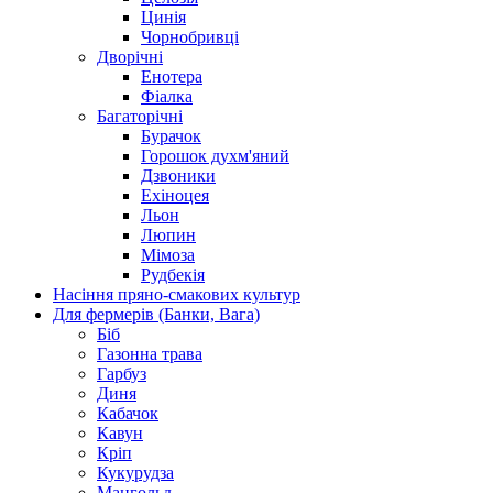
Цинія
Чорнобривці
Дворічні
Енотера
Фіалка
Багаторічні
Бурачок
Горошок духм'яний
Дзвоники
Ехіноцея
Льон
Люпин
Мімоза
Рудбекія
Насіння пряно-смакових культур
Для фермерів (Банки, Вага)
Біб
Газонна трава
Гарбуз
Диня
Кабачок
Кавун
Кріп
Кукурудза
Мангольд