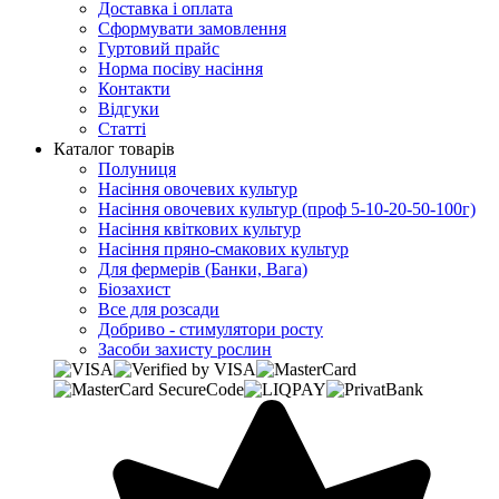
Доставка і оплата
Сформувати замовлення
Гуртовий прайс
Норма посіву насіння
Контакти
Відгуки
Статті
Каталог товарів
Полуниця
Насіння овочевих культур
Насіння овочевих культур (проф 5-10-20-50-100г)
Насіння квіткових культур
Насіння пряно-смакових культур
Для фермерів (Банки, Вага)
Біозахист
Все для розсади
Добриво - стимулятори росту
Засоби захисту рослин