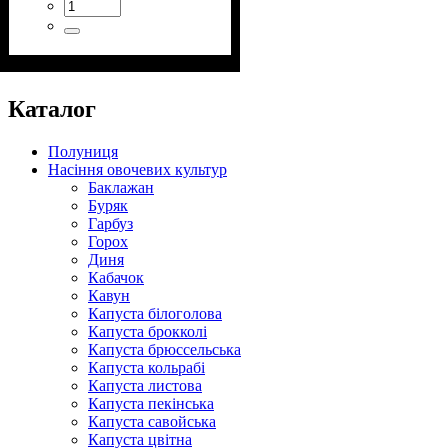
Каталог
Полуниця
Насіння овочевих культур
Баклажан
Буряк
Гарбуз
Горох
Диня
Кабачок
Кавун
Капуста білоголова
Капуста брокколі
Капуста брюссельська
Капуста кольрабі
Капуста листова
Капуста пекінська
Капуста савойська
Капуста цвітна