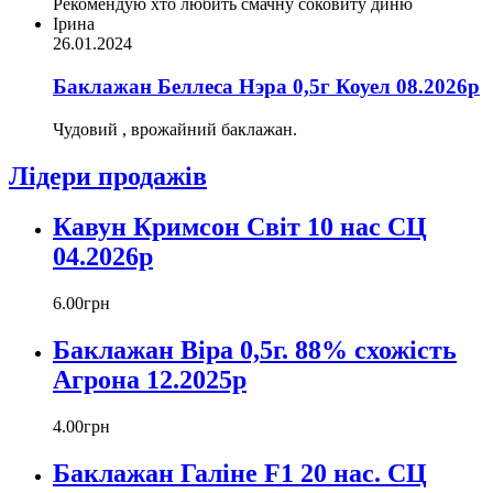
Рекомендую хто любить смачну соковиту диню
Ірина
26.01.2024
Баклажан Беллеса Нэра 0,5г Коуел 08.2026р
Чудовий , врожайний баклажан.
Лідери продажів
Кавун Кримсон Світ 10 нас СЦ
04.2026р
6
.
00
грн
Баклажан Віра 0,5г. 88% схожість
Агрона 12.2025р
4
.
00
грн
Баклажан Галіне F1 20 нас. СЦ