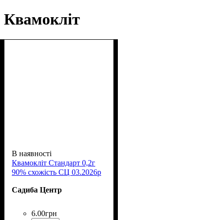
Квамокліт
В наявності
Квамокліт Стандарт 0,2г
90% схожість СЦ 03.2026р
Садиба Центр
6
.
00
грн