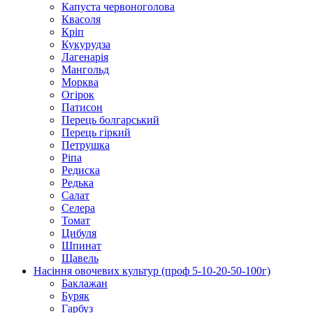
Капуста червоноголова
Квасоля
Кріп
Кукурудза
Лагенарія
Мангольд
Морква
Огірок
Патисон
Перець болгарський
Перець гіркий
Петрушка
Ріпа
Редиска
Редька
Салат
Селера
Томат
Цибуля
Шпинат
Щавель
Насіння овочевих культур (проф 5-10-20-50-100г)
Баклажан
Буряк
Гарбуз