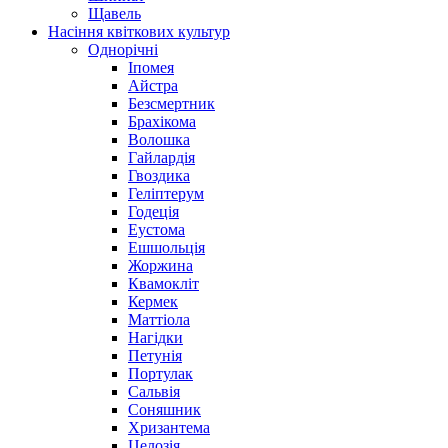
Щавель
Насіння квіткових культур
Однорічні
Іпомея
Айстра
Безсмертник
Брахікома
Волошка
Гайлардія
Гвоздика
Геліптерум
Годеція
Еустома
Ешшольція
Жоржина
Квамокліт
Кермек
Маттіола
Нагідки
Петунія
Портулак
Сальвія
Соняшник
Хризантема
Целозія