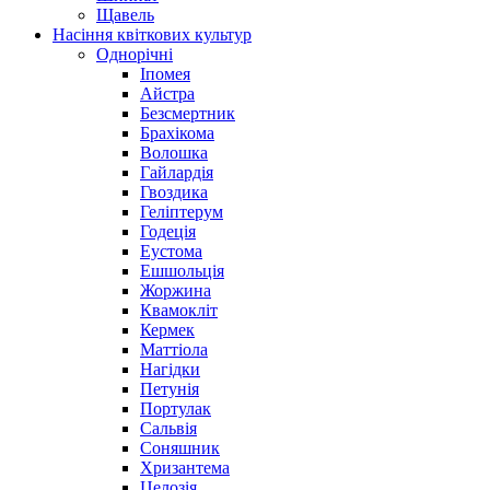
Щавель
Насіння квіткових культур
Однорічні
Іпомея
Айстра
Безсмертник
Брахікома
Волошка
Гайлардія
Гвоздика
Геліптерум
Годеція
Еустома
Ешшольція
Жоржина
Квамокліт
Кермек
Маттіола
Нагідки
Петунія
Портулак
Сальвія
Соняшник
Хризантема
Целозія