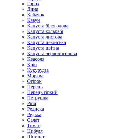
Горох
Диня
Кабачок
Кавун
Капуста білоголова
Капуста кольрабі
Капуста листова
Капуста пекінська
Капуста цвітна
Капуста червоноголова
Квасоля
Кріп
Кукурудза
Морква
Огірок
Перець
Перець гіркий
Петрушка
Ріпа
Редиска
Редька
Салат
Томат
Цибуля
Шпинат