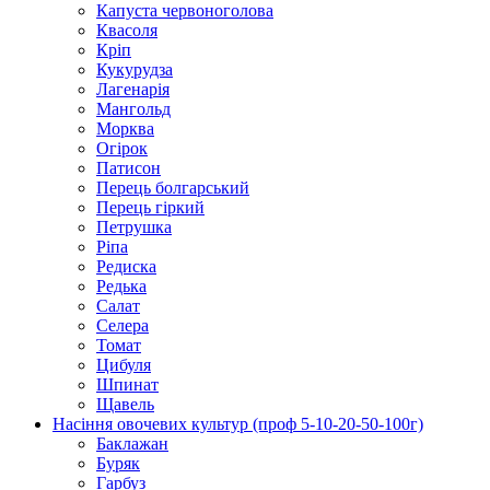
Капуста червоноголова
Квасоля
Кріп
Кукурудза
Лагенарія
Мангольд
Морква
Огірок
Патисон
Перець болгарський
Перець гіркий
Петрушка
Ріпа
Редиска
Редька
Салат
Селера
Томат
Цибуля
Шпинат
Щавель
Насіння овочевих культур (проф 5-10-20-50-100г)
Баклажан
Буряк
Гарбуз