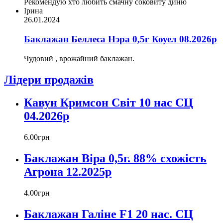
Рекомендую хто любить смачну соковиту диню
Ірина
26.01.2024
Баклажан Беллеса Нэра 0,5г Коуел 08.2026р
Чудовий , врожайний баклажан.
Лідери продажів
Кавун Кримсон Світ 10 нас СЦ
04.2026р
6
.
00
грн
Баклажан Віра 0,5г. 88% схожість
Агрона 12.2025р
4
.
00
грн
Баклажан Галіне F1 20 нас. СЦ