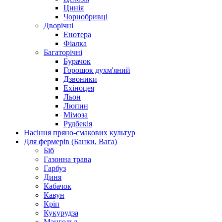
Цинія
Чорнобривці
Дворічні
Енотера
Фіалка
Багаторічні
Бурачок
Горошок духм'яний
Дзвоники
Ехіноцея
Льон
Люпин
Мімоза
Рудбекія
Насіння пряно-смакових культур
Для фермерів (Банки, Вага)
Біб
Газонна трава
Гарбуз
Диня
Кабачок
Кавун
Кріп
Кукурудза
Мангольд