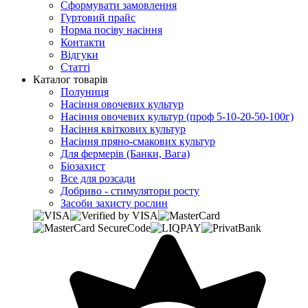
Сформувати замовлення
Гуртовий прайс
Норма посіву насіння
Контакти
Відгуки
Статті
Каталог товарів
Полуниця
Насіння овочевих культур
Насіння овочевих культур (проф 5-10-20-50-100г)
Насіння квіткових культур
Насіння пряно-смакових культур
Для фермерів (Банки, Вага)
Біозахист
Все для розсади
Добриво - стимулятори росту
Засоби захисту рослин