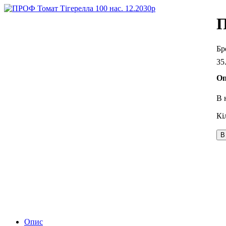
П
35
Оп
В 
В
Опис