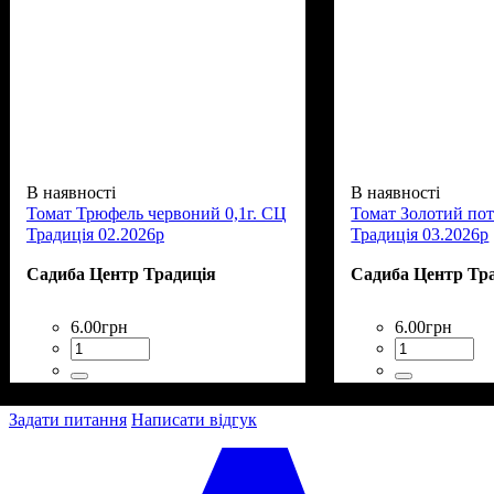
В наявності
В наявності
Томат Трюфель червоний 0,1г. СЦ
Томат Золотий пот
Традиція 02.2026р
Традиція 03.2026р
Садиба Центр Традиція
Садиба Центр Тр
6
.
00
грн
6
.
00
грн
Задати питання
Написати відгук