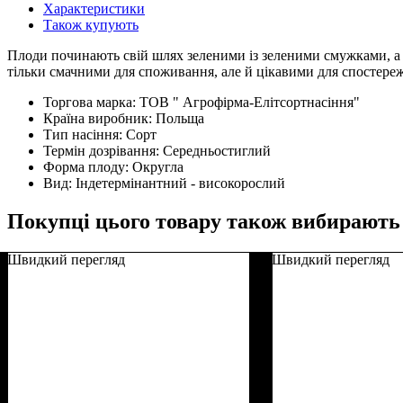
Характеристики
Також купують
Плоди починають свій шлях зеленими із зеленими смужками, а 
тільки смачними для споживання, але й цікавими для спостереж
Торгова марка:
ТОВ " Агрофірма-Елітсортнасіння"
Країна виробник:
Польща
Тип насіння:
Сорт
Термін дозрівання:
Середньостиглий
Форма плоду:
Округла
Вид:
Індетермінантний - високорослий
Покупці цього товару також вибирають
Швидкий перегляд
Швидкий перегляд