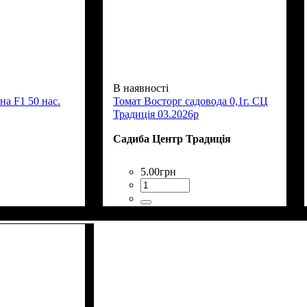
В наявності
а F1 50 нас.
Томат Восторг садовода 0,1г. СЦ
Традиція 03.2026р
Садиба Центр Традиція
5
.
00
грн