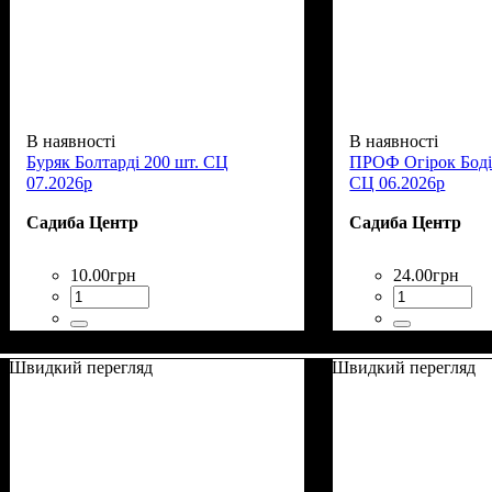
В наявності
В наявності
Буряк Болтарді 200 шт. СЦ
ПРОФ Огірок Бодін
07.2026р
СЦ 06.2026р
Садиба Центр
Садиба Центр
10
.
00
грн
24
.
00
грн
Швидкий перегляд
Швидкий перегляд