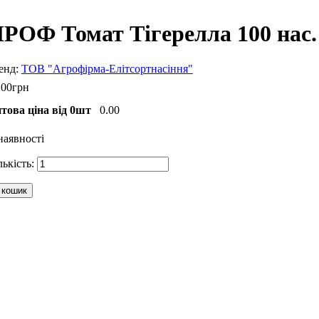
РОФ Томат Тігерелла 100 нас.
ТОВ "Агрофірма-Елітсортнасіння"
.
00
грн
това ціна від 0шт
0.00
наявності
 кошик