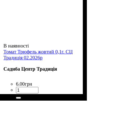
В наявності
Томат Трюфель жовтий 0,1г. СЦ
Традиція 02.2026р
Садиба Центр Традиція
6
.
00
грн