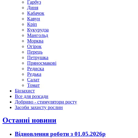
Гарбуз
Диня
Кабачок
Кавун
Кріп
Кукурудза
Мангольд
Морква
Огірок
Перець
Петрушка
Пряносмакові
Редиска
Редька
Салат
Томат
Біозахист
Все для розсади
Добриво - стимулятори росту
Засоби захисту рослин
Останні новини
Відновлення роботи з 01.05.2026р