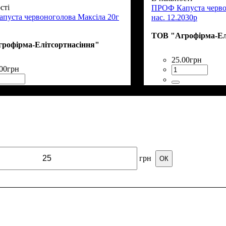
сті
ПРОФ Капуста черво
пуста червоноголова Максіла 20г
нас. 12.2030р
ТОВ "Агрофірма-Ел
рофірма-Елітсортнасіння"
25
.
00
грн
00
грн
грн
ОК