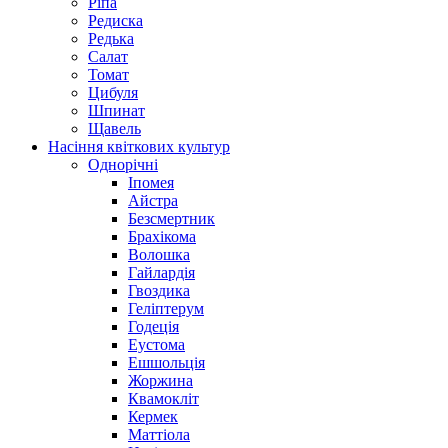
Ріпа
Редиска
Редька
Салат
Томат
Цибуля
Шпинат
Щавель
Насіння квіткових культур
Однорічні
Іпомея
Айстра
Безсмертник
Брахікома
Волошка
Гайлардія
Гвоздика
Геліптерум
Годеція
Еустома
Ешшольція
Жоржина
Квамокліт
Кермек
Маттіола