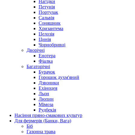
Нагідки
Петунія
Портулак
Сальвія
Соняшник
Хризантема
Целозія
Цинія
Чорнобривці
Дворічні
Енотера
Фіалка
Багаторічні
Бурачок
Горошок духм'яний
Дзвоники
Ехіноцея
Льон
Люпин
Мімоза
Рудбекія
Насіння пряно-смакових культур
Для фермерів (Банки, Вага)
Біб
Газонна трава