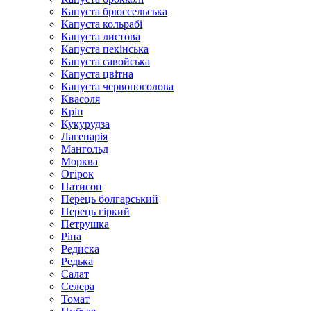
Капуста брюссельська
Капуста кольрабі
Капуста листова
Капуста пекінська
Капуста савойська
Капуста цвітна
Капуста червоноголова
Квасоля
Кріп
Кукурудза
Лагенарія
Мангольд
Морква
Огірок
Патисон
Перець болгарський
Перець гіркий
Петрушка
Ріпа
Редиска
Редька
Салат
Селера
Томат