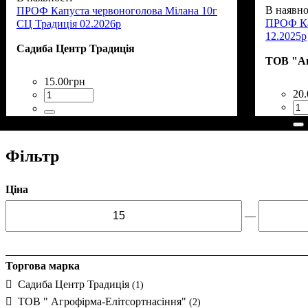
В наявно
ПРОФ Капуста червоноголова Мілана 10г
ПРОФ Ка
СЦ Традиція 02.2026р
12.2025р
Садиба Центр Традиція
ТОВ "Аг
15
.
00
грн
20
.
Фільтр
Ціна
—
Торгова марка
Садиба Центр Традиція
(1)
ТОВ " Агрофірма-Елітсортнасіння"
(2)