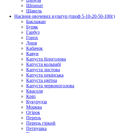
Цибуля
Шпинат
Щавель
Насіння овочевих культур (проф 5-10-20-50-100г)
Баклажан
Буряк
Гарбуз
Горох
Диня
Кабачок
Кавун
Капуста білоголова
Капуста кольрабі
Капуста листова
Капуста пекінська
Капуста цвітна
Капуста червоноголова
Квасоля
Кріп
Кукурудза
Морква
Огірок
Перець
Перець гіркий
Петрушка