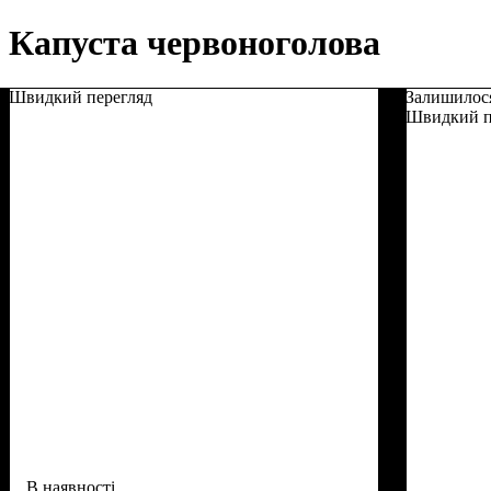
Капуста червоноголова
Швидкий перегляд
Залишилос
Швидкий п
В наявності