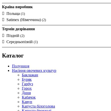
Країна виробник
Польща
(1)
Satimex (Німеччина)
(2)
Термін дозрівання
Піздній
(2)
Середньопізній
(1)
Каталог
Полуниця
Насіння овочевих культур
Баклажан
Буряк
Гарбуз
Горох
Диня
Кабачок
Кавун
Капуста білоголова
Капуста брокколі