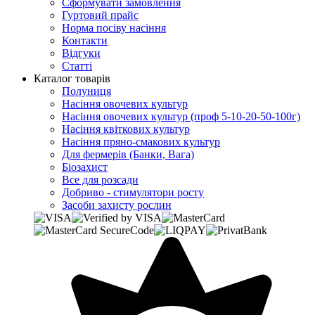
Сформувати замовлення
Гуртовий прайс
Норма посіву насіння
Контакти
Відгуки
Статті
Каталог товарів
Полуниця
Насіння овочевих культур
Насіння овочевих культур (проф 5-10-20-50-100г)
Насіння квіткових культур
Насіння пряно-смакових культур
Для фермерів (Банки, Вага)
Біозахист
Все для розсади
Добриво - стимулятори росту
Засоби захисту рослин