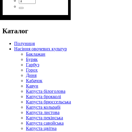
Каталог
Полуниця
Насіння овочевих культур
Баклажан
Буряк
Гарбуз
Горох
Диня
Кабачок
Кавун
Капуста білоголова
Капуста брокколі
Капуста брюссельська
Капуста кольрабі
Капуста листова
Капуста пекінська
Капуста савойська
Капуста цвітна