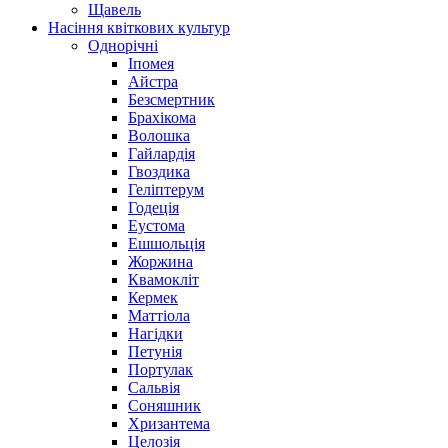
Щавель
Насіння квіткових культур
Однорічні
Іпомея
Айстра
Безсмертник
Брахікома
Волошка
Гайлардія
Гвоздика
Геліптерум
Годеція
Еустома
Ешшольція
Жоржина
Квамокліт
Кермек
Маттіола
Нагідки
Петунія
Портулак
Сальвія
Соняшник
Хризантема
Целозія