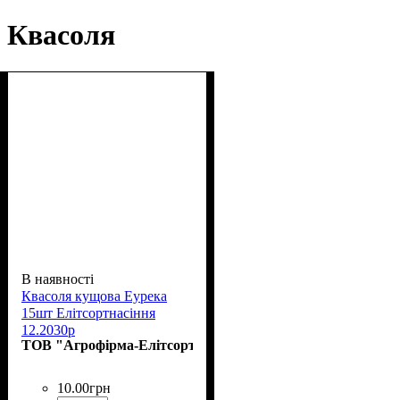
Квасоля
В наявності
Квасоля кущова Еурека
15шт Елітсортнасіння
12.2030р
ТОВ "Агрофірма-Елітсортнасіння"
10
.
00
грн