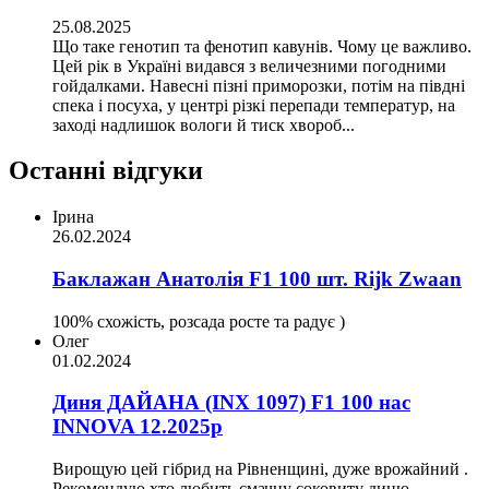
25.08.2025
Що таке генотип та фенотип кавунів. Чому це важливо.
Цей рік в Україні видався з величезними погодними
гойдалками. Навесні пізні приморозки, потім на півдні
спека і посуха, у центрі різкі перепади температур, на
заході надлишок вологи й тиск хвороб...
Останні відгуки
Ірина
26.02.2024
Баклажан Анатолія F1 100 шт. Rijk Zwaan
100% схожість, розсада росте та радує )
Олег
01.02.2024
Диня ДАЙАНА (INX 1097) F1 100 нас
INNOVA 12.2025р
Вирощую цей гібрид на Рівненщині, дуже врожайний .
Рекомендую хто любить смачну соковиту диню