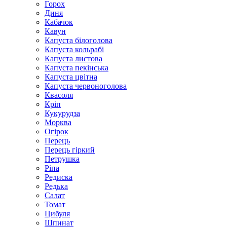
Горох
Диня
Кабачок
Кавун
Капуста білоголова
Капуста кольрабі
Капуста листова
Капуста пекінська
Капуста цвітна
Капуста червоноголова
Квасоля
Кріп
Кукурудза
Морква
Огірок
Перець
Перець гіркий
Петрушка
Ріпа
Редиска
Редька
Салат
Томат
Цибуля
Шпинат