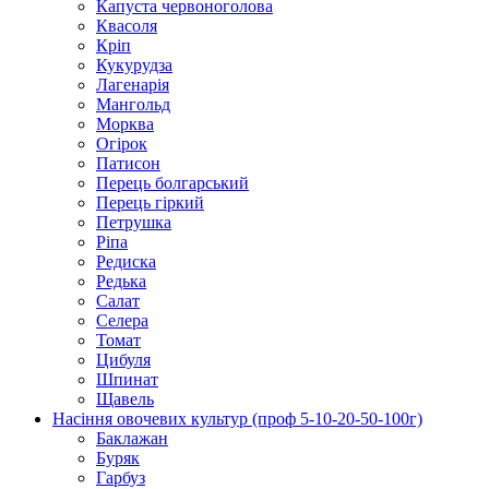
Капуста червоноголова
Квасоля
Кріп
Кукурудза
Лагенарія
Мангольд
Морква
Огірок
Патисон
Перець болгарський
Перець гіркий
Петрушка
Ріпа
Редиска
Редька
Салат
Селера
Томат
Цибуля
Шпинат
Щавель
Насіння овочевих культур (проф 5-10-20-50-100г)
Баклажан
Буряк
Гарбуз