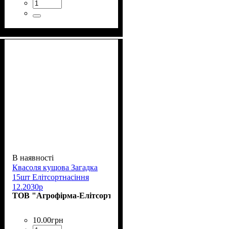
В наявності
Квасоля кущова Загадка
15шт Елітсортнасіння
12.2030р
ТОВ "Агрофірма-Елітсортнасіння"
10
.
00
грн