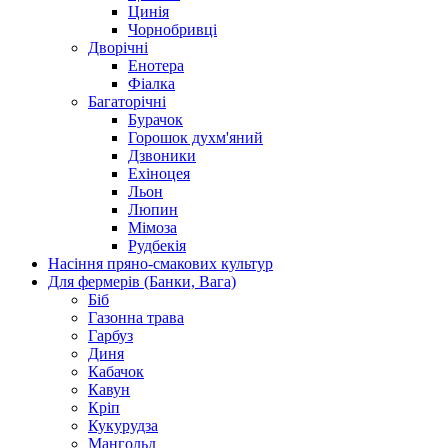
Цинія
Чорнобривці
Дворічні
Енотера
Фіалка
Багаторічні
Бурачок
Горошок духм'яний
Дзвоники
Ехіноцея
Льон
Люпин
Мімоза
Рудбекія
Насіння пряно-смакових культур
Для фермерів (Банки, Вага)
Біб
Газонна трава
Гарбуз
Диня
Кабачок
Кавун
Кріп
Кукурудза
Мангольд