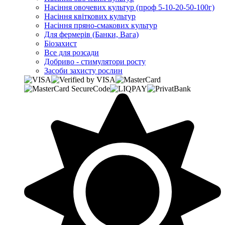
Насіння овочевих культур (проф 5-10-20-50-100г)
Насіння квіткових культур
Насіння пряно-смакових культур
Для фермерів (Банки, Вага)
Біозахист
Все для розсади
Добриво - стимулятори росту
Засоби захисту рослин