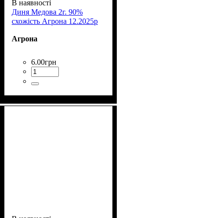
В наявності
Диня Медова 2г. 90%
схожість Агрона 12.2025р
Агрона
6
.
00
грн