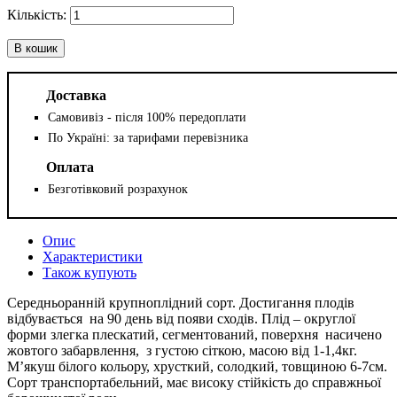
В кошик
Доставка
Самовивіз - після 100% передоплати
По Україні: за тарифами перевізника
Оплата
Безготівковий розрахунок
Опис
Характеристики
Також купують
Середньоранній крупноплідний сорт. Достигання плодів
відбувається на 90 день від появи сходів. Плід – округлої
форми злегка плескатий, сегментований, поверхня насичено
жовтого забарвлення, з густою сіткою, масою від 1-1,4кг.
М’якуш білого кольору, хрусткий, солодкий, товщиною 6-7см.
Сорт транспортабельний, має високу стійкість до справжньої