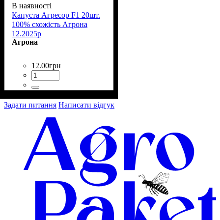
В наявності
Капуста Агресор F1 20шт.
100% схожість Агрона
12.2025р
Агрона
12
.
00
грн
Задати питання
Написати відгук