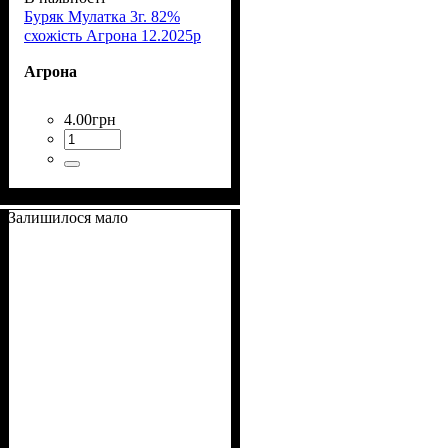
Буряк Мулатка 3г. 82%
схожість Агрона 12.2025р
Агрона
4
.
00
грн
Залишилося мало