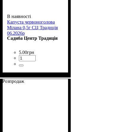
В наявності
Капуста червоноголова
Мілана 0,5г СЦ Традиція
06.2026р
Садиба Центр Традиція
5
.
00
грн
Розпродаж