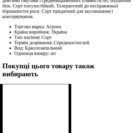
довгими смугами і средневираженних плямистістю, опушення
біле. Сорт посухостійкий. Толерантний до несправжньої
борошнистої роси. Сорт придатний для засолювання і
консервування.
Торгова марка:
Агрона
Країна виробник:
Україна
Тип насіння:
Сорт
Термін дозрівання:
Середньостиглий
Вид:
Бджолозапильний
Одиниця виміру:
шт
Покупці цього товару також
вибирають