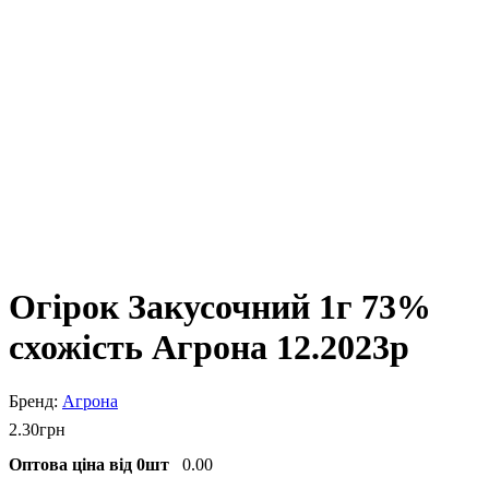
Огірок Закусочний 1г 73%
схожість Агрона 12.2023р
Агрона
2
.
30
грн
Оптова ціна від 0шт
0.00