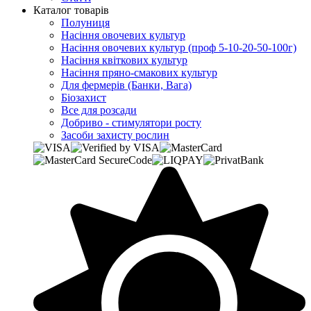
Каталог товарів
Полуниця
Насіння овочевих культур
Насіння овочевих культур (проф 5-10-20-50-100г)
Насіння квіткових культур
Насіння пряно-смакових культур
Для фермерів (Банки, Вага)
Біозахист
Все для розсади
Добриво - стимулятори росту
Засоби захисту рослин