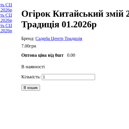
Огірок Китайський змій 
Традиція 01.2026р
Садиба Центр Традиція
7
.
00
грн
Оптова ціна від 0шт
0.00
В наявності
В кошик