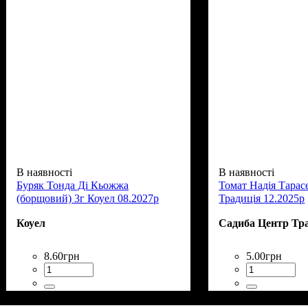
В наявності
В наявності
Буряк Тонда Ді Кьожжа
Томат Надія Тарас
(борщовий) 3г Коуел 08.2027р
Традиція 12.2025р
Коуел
Садиба Центр Тр
8
.
60
грн
5
.
00
грн