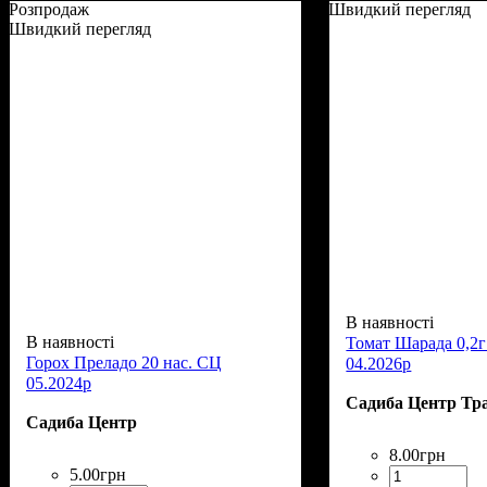
Розпродаж
Швидкий перегляд
Швидкий перегляд
В наявності
В наявності
Томат Шарада 0,2г
Горох Преладо 20 нас. СЦ
04.2026р
05.2024р
Садиба Центр Тр
Садиба Центр
8
.
00
грн
5
.
00
грн