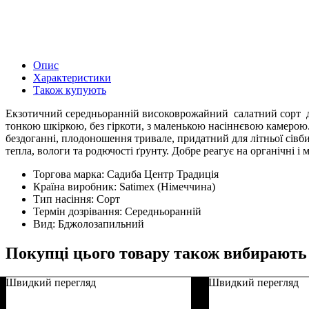
Опис
Характеристики
Також купують
Екзотичний середньоранній високоврожайний салатний сорт для 
тонкою шкіркою, без гіркоти, з маленькою насіннєвою камерою. 
бездоганні, плодоношення тривале, придатний для літньої сівб
тепла, вологи та родючості ґрунту. Добре реагує на органічні і 
Торгова марка:
Садиба Центр Традиція
Країна виробник:
Satimex (Німеччина)
Тип насіння:
Сорт
Термін дозрівання:
Середньоранній
Вид:
Бджолозапильний
Покупці цього товару також вибирають
Швидкий перегляд
Швидкий перегляд