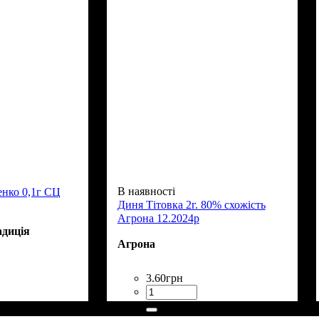
В наявності
енко 0,1г СЦ
Диня Тітовка 2г. 80% схожість
Агрона 12.2024р
адиція
Агрона
3
.
60
грн