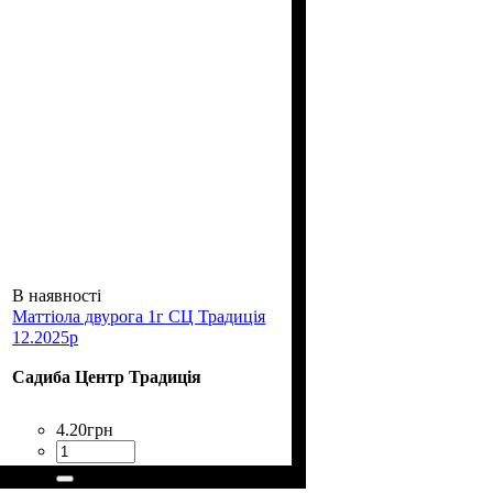
В наявності
Маттіола двурога 1г СЦ Традиція
12.2025р
Садиба Центр Традиція
4
.
20
грн