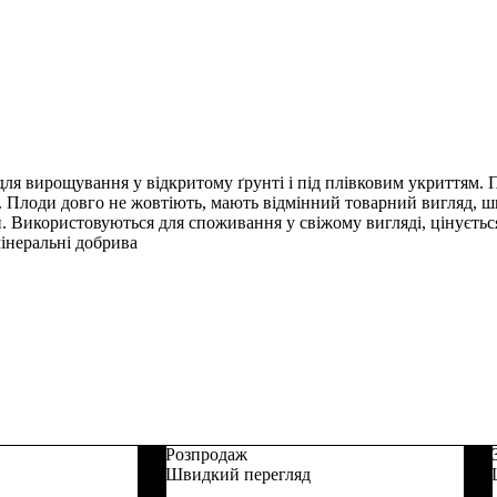
вирощування у відкритому ґрунті і під плівковим укриттям. Плод
Плоди довго не жовтіють, мають відмінний товарний вигляд, швид
и. Використовуються для споживання у свіжому вигляді, цінуєть
мінеральні добрива
Розпродаж
Швидкий перегляд