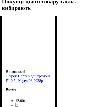
Покупці цього товару також
вибирають
В наявності
Огірок Воргебірдштраубен
F1 0,5г Коуел 08.2028р
Коуел
12
.
00
грн