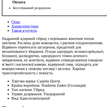
Оплата
Безготівковий розрахунок
Опис
Характеристики
Також купують
Надранній кущовий гібрид з переважно жіночим типом
цвітіння. Рослина дуже компактна, з рясним плодоношенням.
Відмінно переносить загущення, придатний для
механізованого збирання. Плоди однорідні, великогорбкуваті,
білошипі, циліндричні, однорідного темно-зеленого
забарвлення, не жовтіють, відмінне співвідношення товщини
м’якоті і насіннєвої камери, відмінний смак, підходить для
використання у свіжому вигляді і засолки. Хороша
транспортабельність і лежкість.
Торгова марка:
Садиба Центр
Країна виробник:
Nunhems Zaden (Голландія)
Тип насіння:
Гібрид
Термін дозрівання:
Ультраранній
Вид:
Бджолозапильний