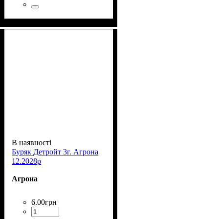
В наявності
Буряк Детройт 3г. Агрона
12.2028р
Агрона
6
.
00
грн