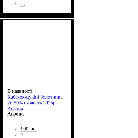
В наявності
Кабачок-цукіні Золотинка
2г. 50% схожість 2025р
Агрона
Агрона
3
.
00
грн