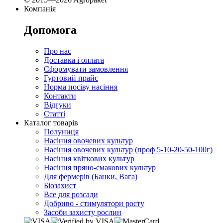
Компанія
Допомога
Про нас
Доставка і оплата
Сформувати замовлення
Гуртовий прайс
Норма посіву насіння
Контакти
Відгуки
Статті
Каталог товарів
Полуниця
Насіння овочевих культур
Насіння овочевих культур (проф 5-10-20-50-100г)
Насіння квіткових культур
Насіння пряно-смакових культур
Для фермерів (Банки, Вага)
Біозахист
Все для розсади
Добриво - стимулятори росту
Засоби захисту рослин