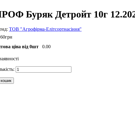
РОФ Буряк Детройт 10г 12.20
ТОВ "Агрофірма-Елітсортнасіння"
.
60
грн
това ціна від 0шт
0.00
наявності
 кошик