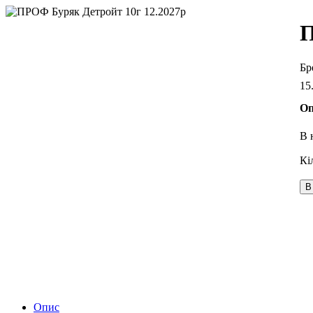
П
15
Оп
В 
В
Опис