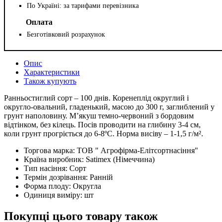
По Україні: за тарифами перевізника
Оплата
Безготівковий розрахунок
Опис
Характеристики
Також купують
Ранньостиглий сорт – 100 днів. Коренеплід округлий і
округло-овальний, гладенький, масою до 300 г, заглиблений у
грунт наполовину. М’якуш темно-червоний з бордовим
відтінком, без кілець. Посів проводити на глибину 3-4 см,
коли грунт прогріється до 6-8ºС. Норма висіву – 1-1,5 г/м².
Торгова марка:
ТОВ " Агрофірма-Елітсортнасіння"
Країна виробник:
Satimex (Німеччина)
Тип насіння:
Сорт
Термін дозрівання:
Ранній
Форма плоду:
Округла
Одиниця виміру:
шт
Покупці цього товару також