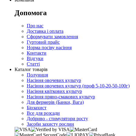
Допомога
Про нас
Доставка і оплата
Сформувати замовлення
Гуртовий прайс
Норма посіву насіння
Контакти
Відгуки
Статті
Каталог товарів
Полуниця
Насіння овочевих культур
Насіння овочевих культур (проф 5-10-20-50-100г)
Насіння квіткових культур
Насіння пряно-смакових культур
Для фермерів (Банки, Вага)
Біозахист
Все для розсади
Добриво - стимулятори росту
Засоби захисту рослин