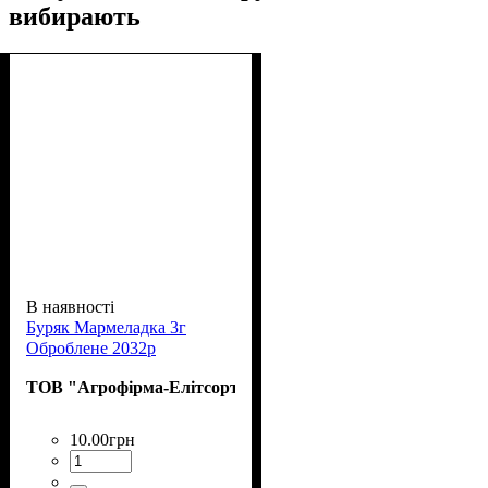
вибирають
В наявності
Буряк Мармеладка 3г
Оброблене 2032р
ТОВ "Агрофірма-Елітсортнасіння"
10
.
00
грн