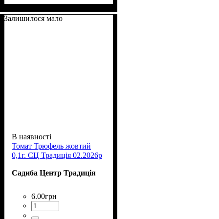
Залишилося мало
В наявності
Томат Трюфель жовтий
0,1г. СЦ Традиція 02.2026р
Садиба Центр Традиція
6
.
00
грн