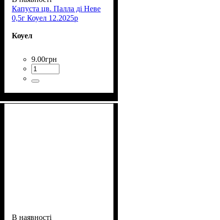
Капуста цв. Палла ді Неве
0,5г Коуел 12.2025р
Коуел
9
.
00
грн
В наявності