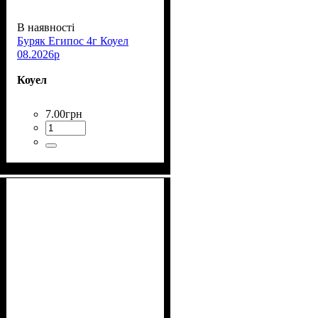
В наявності
Буряк Египос 4г Коуел
08.2026р
Коуел
7
.
00
грн