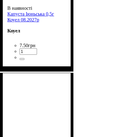
В наявності
Капуста Іюньська 0,5г
Коуел 08.2027р
Коуел
7
.
50
грн