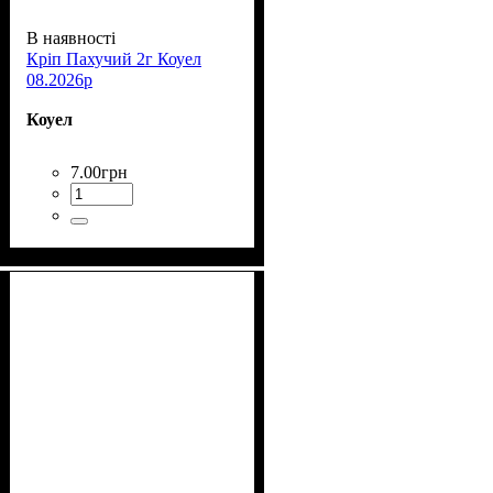
В наявності
Кріп Пахучий 2г Коуел
08.2026р
Коуел
7
.
00
грн