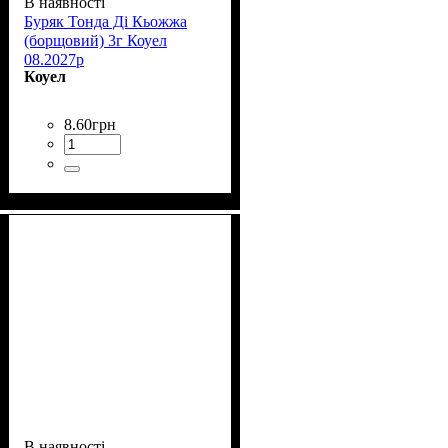
В наявності
Буряк Тонда Ді Кьожжа
(борщовий) 3г Коуел
08.2027р
Коуел
8
.
60
грн
В наявності