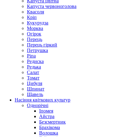
Капуста цвітна
Капуста червоноголова
Квасоля
Кріп
Кукурудза
Морква
Огірок
Перець
Перець гіркий
Петрушка
Ріпа
Редиска
Редька
Салат
Томат
Цибуля
Шпинат
Щавель
Насіння квіткових культур
Однорічні
Іпомея
Айстра
Безсмертник
Брахікома
Волошка