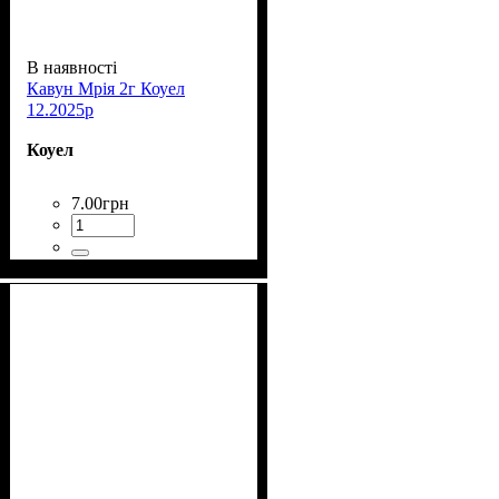
В наявності
Кавун Мрія 2г Коуел
12.2025р
Коуел
7
.
00
грн