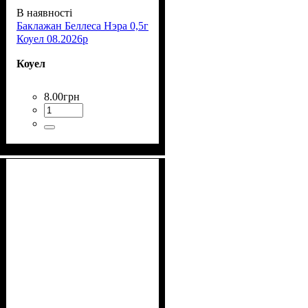
В наявності
Баклажан Беллеса Нэра 0,5г
Коуел 08.2026р
Коуел
8
.
00
грн