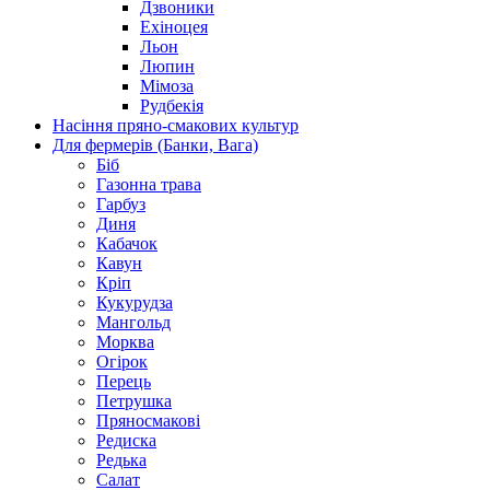
Дзвоники
Ехіноцея
Льон
Люпин
Мімоза
Рудбекія
Насіння пряно-смакових культур
Для фермерів (Банки, Вага)
Біб
Газонна трава
Гарбуз
Диня
Кабачок
Кавун
Кріп
Кукурудза
Мангольд
Морква
Огірок
Перець
Петрушка
Пряносмакові
Редиска
Редька
Салат