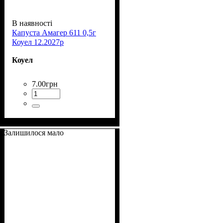
В наявності
Капуста Амагер 611 0,5г
Коуел 12.2027р
Коуел
7
.
00
грн
Залишилося мало