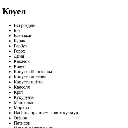
Коуел
Всі розділи
Біб
Баклажан
Буряк
Гарбуз
Горох
Диня
Кабачок
Кавун
Капуста білоголова
Капуста листова
Капуста цвітна
Квасоля
Кріп
Кукурудза
Мангольд
Морква
Насіння пряно-смакових культур
Огірок
Патисон