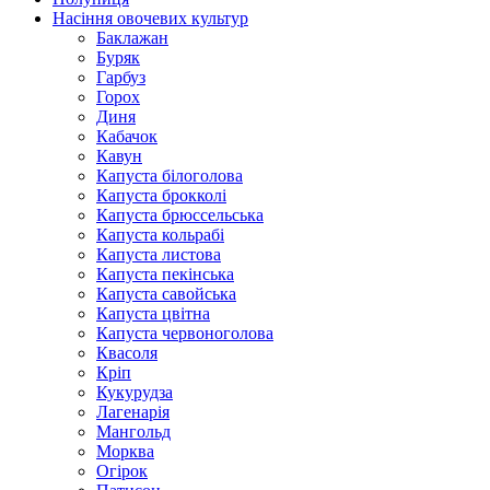
Насіння овочевих культур
Баклажан
Буряк
Гарбуз
Горох
Диня
Кабачок
Кавун
Капуста білоголова
Капуста брокколі
Капуста брюссельська
Капуста кольрабі
Капуста листова
Капуста пекінська
Капуста савойська
Капуста цвітна
Капуста червоноголова
Квасоля
Кріп
Кукурудза
Лагенарія
Мангольд
Морква
Огірок