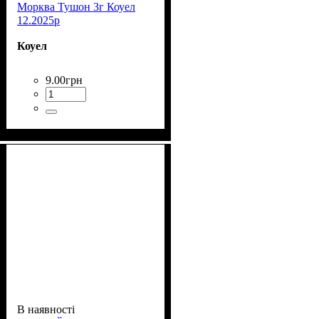
Морква Тушон 3г Коуел
12.2025р
Коуел
9
.
00
грн
В наявності