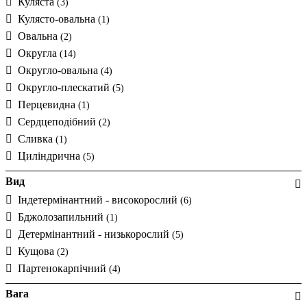
Куляста
(3)
Кулясто-овальна
(1)
Овальна
(2)
Округла
(14)
Округло-овальна
(4)
Округло-плескатий
(5)
Перцевидна
(1)
Сердцеподібний
(2)
Сливка
(1)
Циліндрична
(5)
Вид
Індетермінантний - високорослий
(6)
Бджолозапильний
(1)
Детермінантний - низькорослий
(5)
Кущова
(2)
Партенокарпічний
(4)
Вага