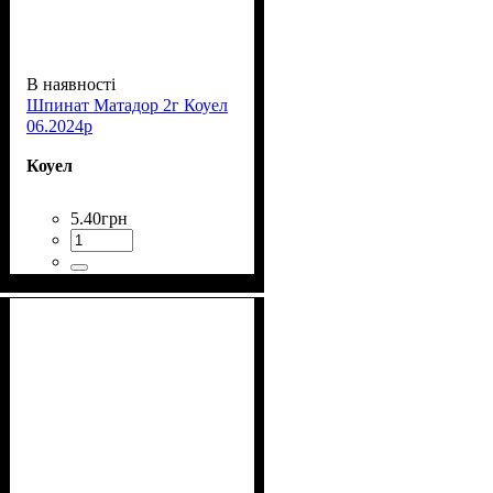
В наявності
Шпинат Матадор 2г Коуел
06.2024р
Коуел
5
.
40
грн