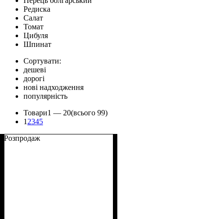
Перець болгарський
Редиска
Салат
Томат
Цибуля
Шпинат
Сортувати:
дешеві
дорогі
нові надходження
популярність
Товари
1 —
20
(всього 99)
1
2
3
4
5
Розпродаж