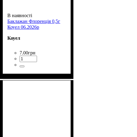
В наявності
Баклажан Флоренція 0,5г
Коуел 06.2026р
Коуел
7
.
00
грн