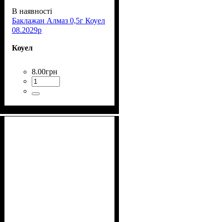
В наявності
Баклажан Алмаз 0,5г Коуел
08.2029р
Коуел
8
.
00
грн