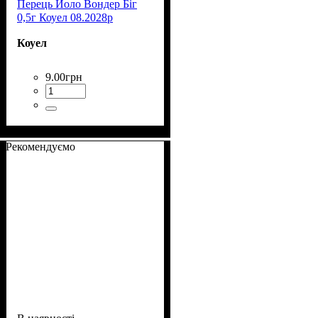
Перець Йоло Вондер Біг
0,5г Коуел 08.2028р
Коуел
9
.
00
грн
Рекомендуємо