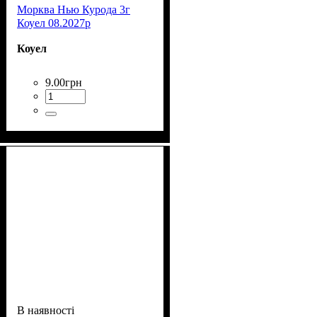
Морква Нью Курода 3г
Коуел 08.2027р
Коуел
9
.
00
грн
В наявності