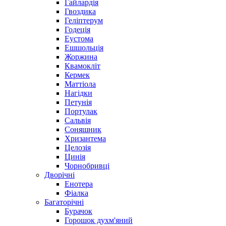
Гайлардія
Гвоздика
Геліптерум
Годеція
Еустома
Ешшольція
Жоржина
Квамокліт
Кермек
Маттіола
Нагідки
Петунія
Портулак
Сальвія
Соняшник
Хризантема
Целозія
Цинія
Чорнобривці
Дворічні
Енотера
Фіалка
Багаторічні
Бурачок
Горошок духм'яний