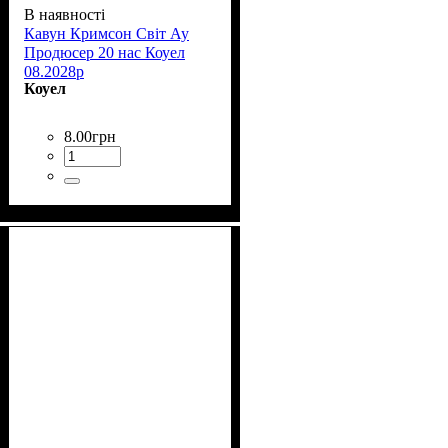
В наявності
Кавун Кримсон Світ Ау
Продюсер 20 нас Коуел
08.2028р
Коуел
8
.
00
грн