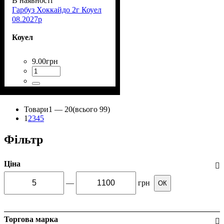
В наявності
Гарбуз Хоккайдо 2г Коуел
08.2027р
Коуел
9
.
00
грн
Товари
1 —
20
(всього 99)
1
2
3
4
5
Фільтр
Ціна
—
грн
ОК
Торгова марка