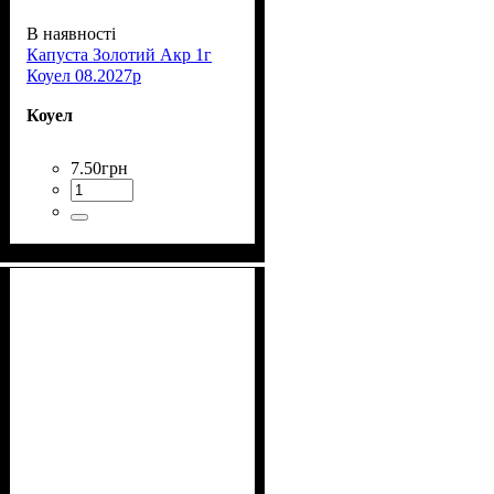
В наявності
Капуста Золотий Акр 1г
Коуел 08.2027р
Коуел
7
.
50
грн