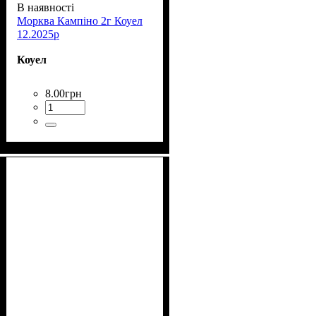
В наявності
Морква Кампіно 2г Коуел
12.2025р
Коуел
8
.
00
грн