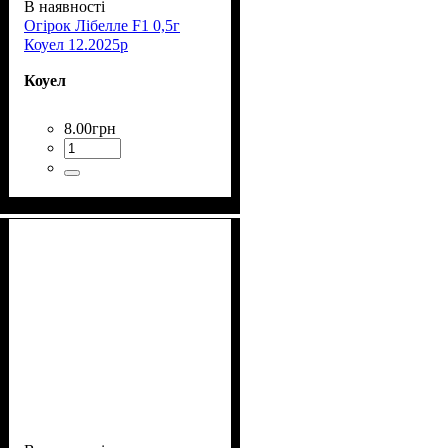
В наявності
Огірок Лібелле F1 0,5г
Коуел 12.2025р
Коуел
8
.
00
грн