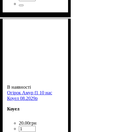
В наявності
Огірок Амур f1 10 нас
Коуел 08.2029р
Коуел
20
.
00
грн