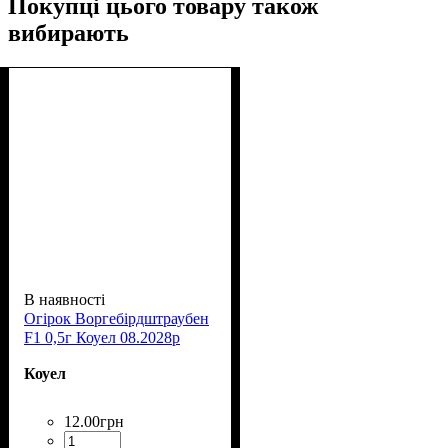
Покупці цього товару також
вибирають
В наявності
Огірок Воргебірдштраубен
F1 0,5г Коуел 08.2028р
Коуел
12
.
00
грн