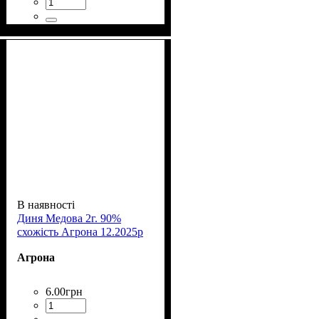
В наявності
Диня Медова 2г. 90%
схожість Агрона 12.2025р
Агрона
6
.
00
грн