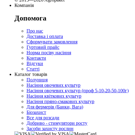
Компанія
Допомога
Про нас
Доставка і оплата
Сформувати замовлення
Гуртовий прайс
Норма посіву насіння
Контакти
Відгуки
Статті
Каталог товарів
Полуниця
Насіння овочевих культур
Насіння овочевих культур (проф 5-10-20-50-100г)
Насіння квіткових культур
Насіння пряно-смакових культур
Для фермерів (Банки, Вага)
Біозахист
Все для розсади
Добриво - стимулятори росту
Засоби захисту рослин