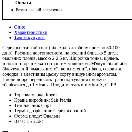
Оплата
Безготівковий розрахунок
Опис
Характеристики
Також купують
Середньостиглий сорт (від сходів до збору врожаю 80-100
днів). Рослина довгоплетиста, на рослині близько 5 штук
овальних плодів, масою 2-2,5 кг. Шкірочка тонка, щільна,
золотисто-оранжева з сітчастим малюнком. М'якуш білий або
біло-зелений, «маслянистої» консистенції, ніжна, соковита,
солодка, з властивим цьому сорту вишуканим ароматом.
Плоди добре переносять транспортування і можуть
зберігатися до 1 місяця. Плоди містять вітаміни А, С, РР.
Торгова марка:
Коуел
Країна виробник:
Sais Італія
Тип насіння:
Сорт
Термін дозрівання:
Середньоранній
Форма плоду:
Овальна
Вага:
1,5-2,5кг