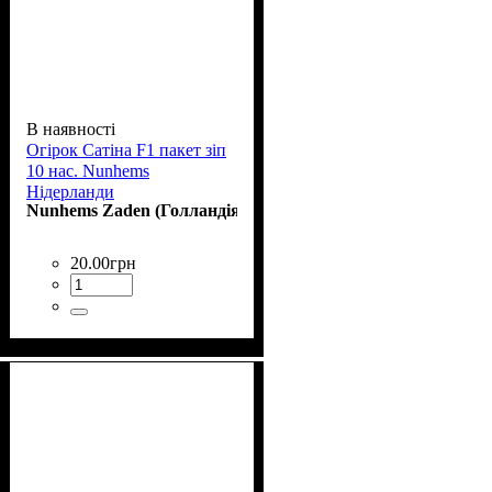
В наявності
Огірок Сатіна F1 пакет зіп
10 нас. Nunhems
Нідерланди
Nunhems Zaden (Голландія)
20
.
00
грн