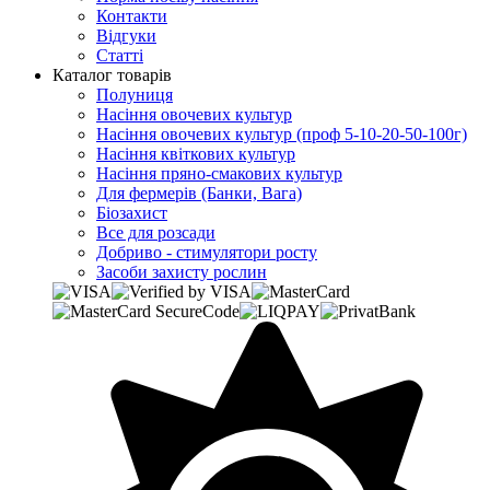
Контакти
Відгуки
Статті
Каталог товарів
Полуниця
Насіння овочевих культур
Насіння овочевих культур (проф 5-10-20-50-100г)
Насіння квіткових культур
Насіння пряно-смакових культур
Для фермерів (Банки, Вага)
Біозахист
Все для розсади
Добриво - стимулятори росту
Засоби захисту рослин