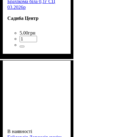
Брахікома біла 0,1г СЦ
03.2026р
Садиба Центр
5
.
00
грн
В наявності