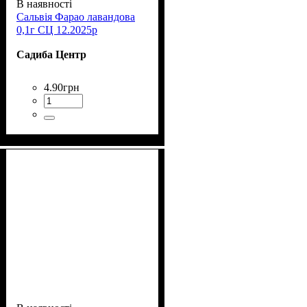
В наявності
Сальвія Фарао лавандова
0,1г СЦ 12.2025р
Садиба Центр
4
.
90
грн