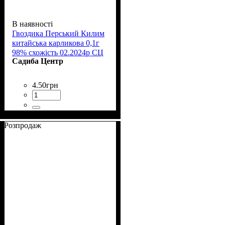
В наявності
Гвоздика Перський Килим
китайська карликова 0,1г
98% схожість 02.2024р СЦ
Садиба Центр
4
.
50
грн
Розпродаж