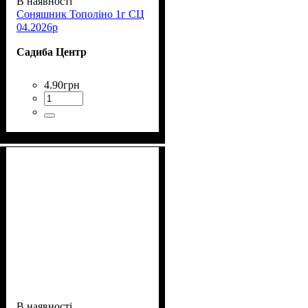
В наявності
Соняшник Тополіно 1г СЦ
04.2026р
Садиба Центр
4
.
90
грн
В наявності