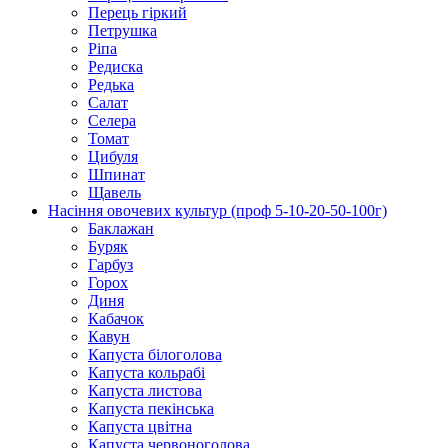
Перець гіркий
Петрушка
Ріпа
Редиска
Редька
Салат
Селера
Томат
Цибуля
Шпинат
Щавель
Насіння овочевих культур (проф 5-10-20-50-100г)
Баклажан
Буряк
Гарбуз
Горох
Диня
Кабачок
Кавун
Капуста білоголова
Капуста кольрабі
Капуста листова
Капуста пекінська
Капуста цвітна
Капуста червоноголова