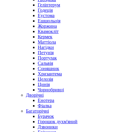
Геліптерум
Годеція
Еустома
Ешшольція
Жоржина
Квамокліт
Кермек
Маттіола
Нагідки
Петунія
Портулак
Сальвія
Соняшник
Хризантема
Целозія
Цинія
Чорнобривці
Дворічні
Енотера
Фіалка
Багаторічні
Бурачок
Горошок духм'яний
Дзвоники