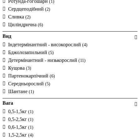
Ротунда-гогошари
(1)
Сердцеподібний
(2)
Сливка
(2)
Циліндрична
(6)
Вид
Індетермінантний - високорослий
(4)
Бджолозапильний
(5)
Детермінантний - низькорослий
(11)
Кущова
(3)
Партенокарпічний
(6)
Середньорослий
(5)
Шантане
(1)
Вага
0,5-1,5кг
(1)
0,5-2,5кг
(1)
0,6-1,5кг
(1)
1,5-2,5кг
(4)