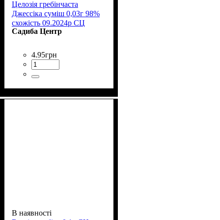
Целозія гребінчаста
Джессіка суміш 0,03г 98%
схожість 09.2024р СЦ
Садиба Центр
4
.
95
грн
В наявності