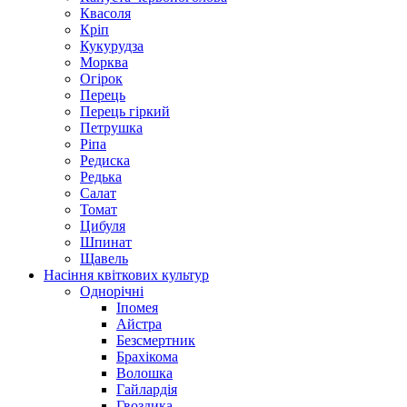
Квасоля
Кріп
Кукурудза
Морква
Огірок
Перець
Перець гіркий
Петрушка
Ріпа
Редиска
Редька
Салат
Томат
Цибуля
Шпинат
Щавель
Насіння квіткових культур
Однорічні
Іпомея
Айстра
Безсмертник
Брахікома
Волошка
Гайлардія
Гвоздика