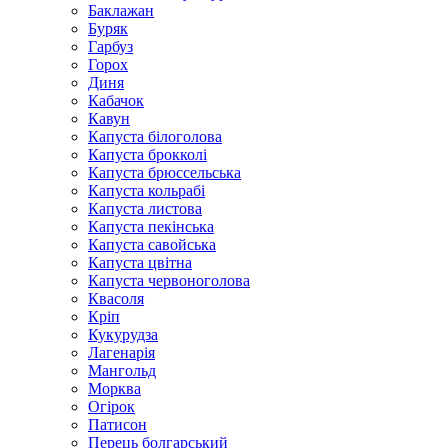
Баклажан
Буряк
Гарбуз
Горох
Диня
Кабачок
Кавун
Капуста білоголова
Капуста брокколі
Капуста брюссельська
Капуста кольрабі
Капуста листова
Капуста пекінська
Капуста савойська
Капуста цвітна
Капуста червоноголова
Квасоля
Кріп
Кукурудза
Лагенарія
Мангольд
Морква
Огірок
Патисон
Перець болгарський