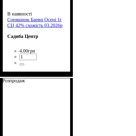
В наявності
Соняшник Барви Осені 1г
СЦ 42% схожість 03.2026р
Садиба Центр
4
.
00
грн
Розпродаж