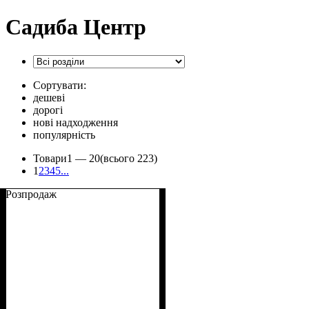
Садиба Центр
Сортувати:
дешеві
дорогі
нові надходження
популярність
Товари
1 —
20
(всього 223)
1
2
3
4
5
...
Розпродаж