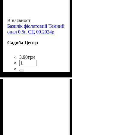
В наявності
Базилік фіолетовий Темний
опал 0,5г. СЦ 09.2024р
Садиба Центр
3
.
90
грн