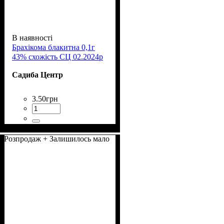
В наявності
Брахікома блакитна 0,1г
43% схожість СЦ 02.2024р
Садиба Центр
3
.
50
грн
Розпродаж + Залишилось мало