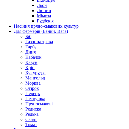
Ехіноцея
Льон
Люпин
Мімоза
Рудбекія
Насіння пряно-смакових культур
Для фермерів (Банки, Вага)
Біб
Газонна трава
Гарбуз
Диня
Кабачок
Кавун
Кріп
Кукурудза
Мангольд
Морква
Огірок
Перець
Петрушка
Пряносмакові
Редиска
Редька
Салат
Томат