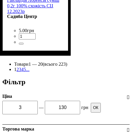
Гайлардія Лоренсія суміш
0,2г 100% схожість СЦ
12.2023р
Садиба Центр
5
.
00
грн
Товари
1 —
20
(всього 223)
1
2
3
4
5
...
Фільтр
Ціна
—
грн
ОК
Торгова марка