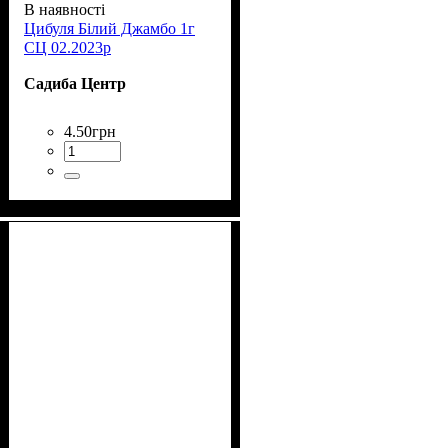
В наявності
Цибуля Білий Джамбо 1г
СЦ 02.2023р
Садиба Центр
4
.
50
грн