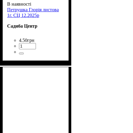
В наявності
Петрушка Глорія листова
1г. СЦ 12.2025р
Садиба Центр
4
.
50
грн