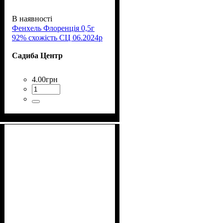
В наявності
Фенхель Флоренція 0,5г
92% схожість СЦ 06.2024р
Садиба Центр
4
.
00
грн