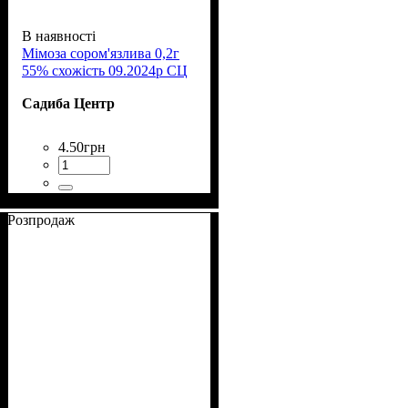
В наявності
Мімоза сором'язлива 0,2г
55% схожість 09.2024р СЦ
Садиба Центр
4
.
50
грн
Розпродаж