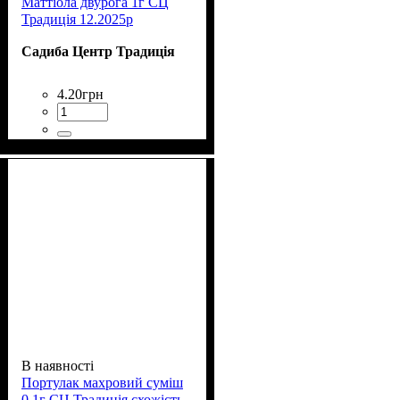
Маттіола двурога 1г СЦ
Традиція 12.2025р
Садиба Центр Традиція
4
.
20
грн
В наявності
Портулак махровий суміш
0,1г СЦ Традиція схожість