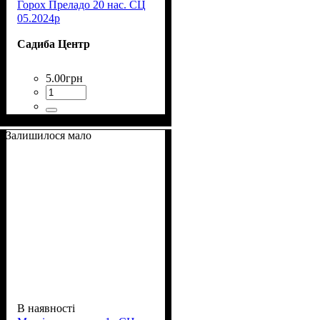
Горох Преладо 20 нас. СЦ
05.2024р
Садиба Центр
5
.
00
грн
Залишилося мало
В наявності