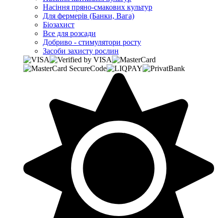
Насіння пряно-смакових культур
Для фермерів (Банки, Вага)
Біозахист
Все для розсади
Добриво - стимулятори росту
Засоби захисту рослин