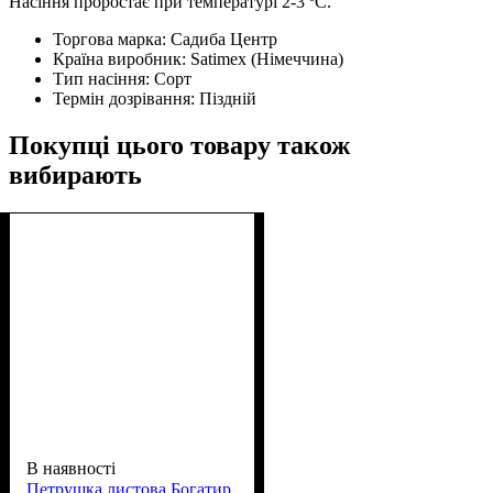
Насіння проростає при температурі 2-3 ºС.
Торгова марка:
Садиба Центр
Країна виробник:
Satimex (Німеччина)
Тип насіння:
Сорт
Термін дозрівання:
Піздній
Покупці цього товару також
вибирають
В наявності
Петрушка листова Богатир