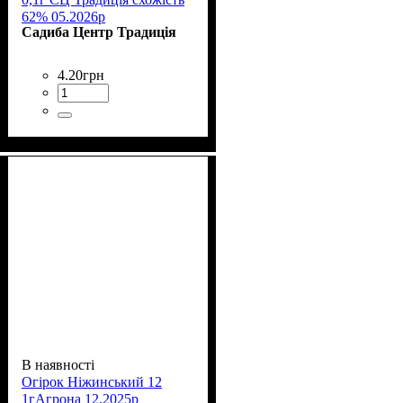
62% 05.2026р
Садиба Центр Традиція
4
.
20
грн
В наявності
Огірок Ніжинський 12
1гАгрона 12.2025р