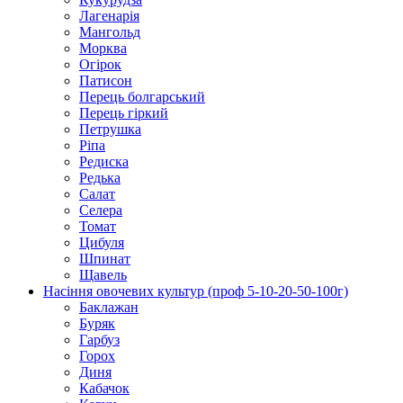
Лагенарія
Мангольд
Морква
Огірок
Патисон
Перець болгарський
Перець гіркий
Петрушка
Ріпа
Редиска
Редька
Салат
Селера
Томат
Цибуля
Шпинат
Щавель
Насіння овочевих культур (проф 5-10-20-50-100г)
Баклажан
Буряк
Гарбуз
Горох
Диня
Кабачок