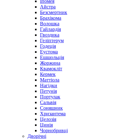
Іпомея
Айстра
Безсмертник
Брахікома
Волошка
Гайлардія
Гвоздика
Геліптерум
Годеція
Еустома
Ешшольція
Жоржина
Квамокліт
Кермек
Маттіола
Нагідки
Петунія
Портулак
Сальвія
Соняшник
Хризантема
Целозія
Цинія
Чорнобривці
Дворічні