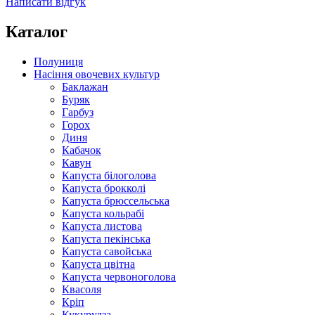
Написати відгук
Каталог
Полуниця
Насіння овочевих культур
Баклажан
Буряк
Гарбуз
Горох
Диня
Кабачок
Кавун
Капуста білоголова
Капуста брокколі
Капуста брюссельська
Капуста кольрабі
Капуста листова
Капуста пекінська
Капуста савойська
Капуста цвітна
Капуста червоноголова
Квасоля
Кріп
Кукурудза