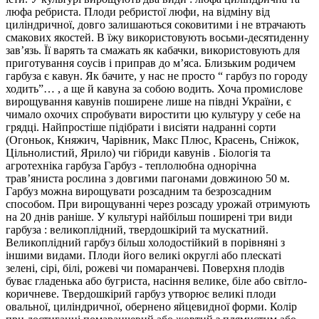
люфа ребриста. Плоди ребристої люфи, на відміну від
циліндричної, довго залишаються соковитими і не втрачають
смакових якостей. В їжу використовують восьми-десятиденну
зав’язь. Її варять та смажать як кабачки, використовують для
приготування соусів і приправ до м’яса. Близьким родичем
гарбуза є кавун. Як бачите, у нас не просто “ гарбуз по городу
ходить”… , а ще й кавуна за собою водить. Хоча промислове
вирощування кавунів поширене лише на півдні України, є
чимало охочих спробувати виростити цю культуру у себе на
грядці. Найпростіше підібрати і висіяти надранні сорти
(Огоньок, Княжич, Чарівник, Макс Плюс, Красень, Сніжок,
Цільнолистий, Ярило) чи гібриди кавунів . Біологія та
агротехніка гарбуза Гарбуз - теплолюбна однорічна
трав’яниста рослина з довгими пагонами довжиною 50 м.
Гарбуз можна вирощувати розсадним та безрозсадним
способом. При вирощуванні через розсаду урожай отримують
на 20 днів раніше. У культурі найбільш поширені три види
гарбуза : великоплідний, твердошкірий та мускатний.
Великоплідний гарбуз більш холодостійкий в порівняні з
іншими видами. Плоди його великі округлі або плескаті
зелені, сірі, білі, рожеві чи помаранчеві. Поверхня плодів
буває гладенька або бугриста, насіння велике, біле або світло-
коричневе. Твердошкірий гарбуз утворює великі плоди
овальної, циліндричної, обернено яйцевидної форми. Колір