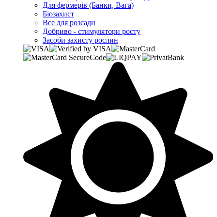
Для фермерів (Банки, Вага)
Біозахист
Все для розсади
Добриво - стимулятори росту
Засоби захисту рослин