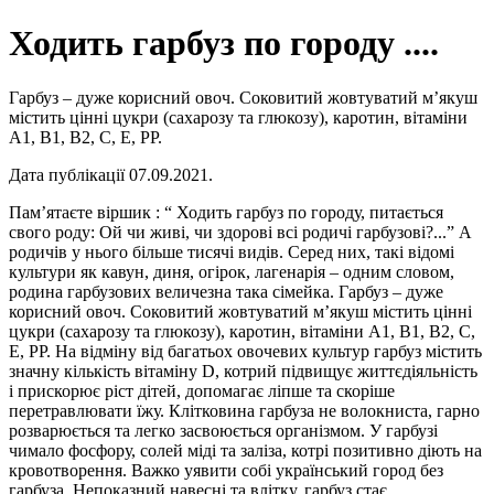
Ходить гарбуз по городу ....
Гарбуз – дуже корисний овоч. Соковитий жовтуватий м’якуш
містить цінні цукри (сахарозу та глюкозу), каротин, вітаміни
А1, В1, В2, С, Е, РР.
Дата публікації 07.09.2021.
Пам’ятаєте віршик : “ Ходить гарбуз по городу, питається
свого роду: Ой чи живі, чи здорові всі родичі гарбузові?...” А
родичів у нього більше тисячі видів. Серед них, такі відомі
культури як кавун, диня, огірок, лагенарія – одним словом,
родина гарбузових величезна така сімейка. Гарбуз – дуже
корисний овоч. Соковитий жовтуватий м’якуш містить цінні
цукри (сахарозу та глюкозу), каротин, вітаміни А1, В1, В2, С,
Е, РР. На відміну від багатьох овочевих культур гарбуз містить
значну кількість вітаміну D, котрий підвищує життєдіяльність
і прискорює ріст дітей, допомагає ліпше та скоріше
перетравлювати їжу. Клітковина гарбуза не волокниста, гарно
розварюється та легко засвоюється організмом. У гарбузі
чимало фосфору, солей міді та заліза, котрі позитивно діють на
кровотворення. Важко уявити собі український город без
гарбуза. Непоказний навесні та влітку, гарбуз стає