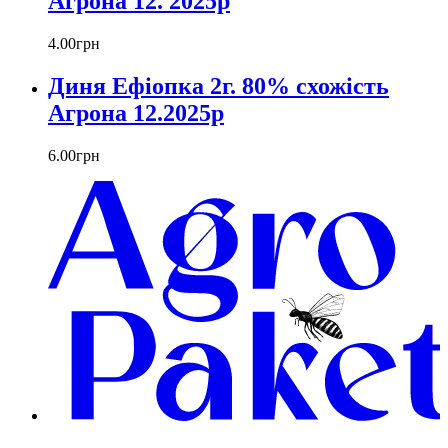
Агрона 12. 2025р
4
.
00
грн
Диня Ефіопка 2г. 80% схожість
Агрона 12.2025р
6
.
00
грн