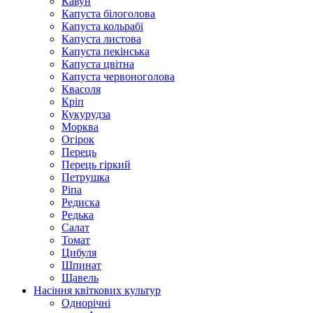
Кавун
Капуста білоголова
Капуста кольрабі
Капуста листова
Капуста пекінська
Капуста цвітна
Капуста червоноголова
Квасоля
Кріп
Кукурудза
Морква
Огірок
Перець
Перець гіркий
Петрушка
Ріпа
Редиска
Редька
Салат
Томат
Цибуля
Шпинат
Щавель
Насіння квіткових культур
Однорічні