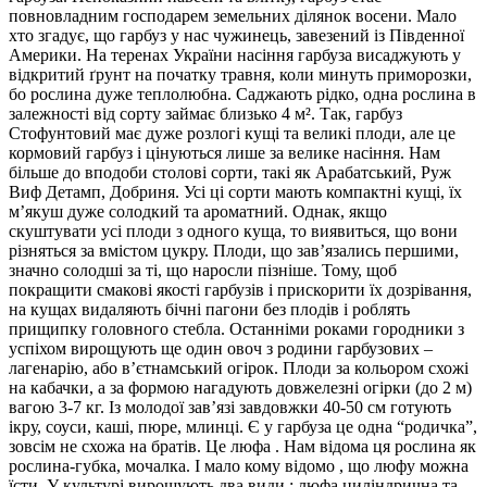
повновладним господарем земельних ділянок восени. Мало
хто згадує, що гарбуз у нас чужинець, завезений із Південної
Америки. На теренах України насіння гарбуза висаджують у
відкритий ґрунт на початку травня, коли минуть приморозки,
бо рослина дуже теплолюбна. Саджають рідко, одна рослина в
залежності від сорту займає близько 4 м². Так, гарбуз
Стофунтовий має дуже розлогі кущі та великі плоди, але це
кормовий гарбуз і цінуються лише за велике насіння. Нам
більше до вподоби столові сорти, такі як Арабатський, Руж
Виф Детамп, Добриня. Усі ці сорти мають компактні кущі, їх
м’якуш дуже солодкий та ароматний. Однак, якщо
скуштувати усі плоди з одного куща, то виявиться, що вони
різняться за вмістом цукру. Плоди, що зав’язались першими,
значно солодші за ті, що наросли пізніше. Тому, щоб
покращити смакові якості гарбузів і прискорити їх дозрівання,
на кущах видаляють бічні пагони без плодів і роблять
прищипку головного стебла. Останніми роками городники з
успіхом вирощують ще один овоч з родини гарбузових –
лагенарію, або в’єтнамський огірок. Плоди за кольором схожі
на кабачки, а за формою нагадують довжелезні огірки (до 2 м)
вагою 3-7 кг. Із молодої зав’язі завдовжки 40-50 см готують
ікру, соуси, каші, пюре, млинці. Є у гарбуза це одна “родичка”,
зовсім не схожа на братів. Це люфа . Нам відома ця рослина як
рослина-губка, мочалка. І мало кому відомо , що люфу можна
їсти. У культурі вирощують два види : люфа циліндрична та