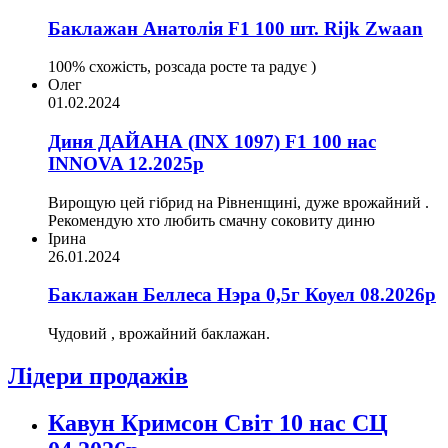
Баклажан Анатолія F1 100 шт. Rijk Zwaan
100% схожість, розсада росте та радує )
Олег
01.02.2024
Диня ДАЙАНА (INX 1097) F1 100 нас
INNOVA 12.2025р
Вирощую цей гібрид на Рівненщині, дуже врожайний .
Рекомендую хто любить смачну соковиту диню
Ірина
26.01.2024
Баклажан Беллеса Нэра 0,5г Коуел 08.2026р
Чудовий , врожайний баклажан.
Лідери продажів
Кавун Кримсон Світ 10 нас СЦ