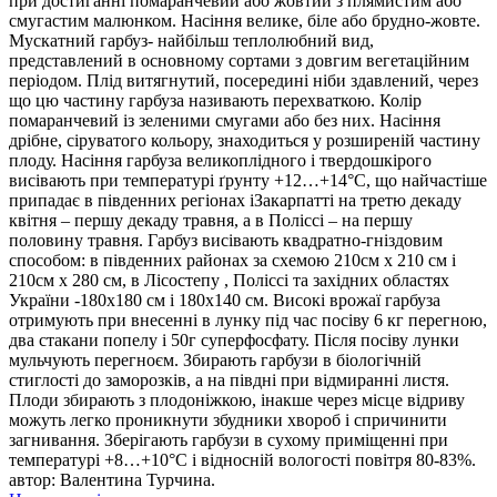
при достиганні помаранчевий або жовтий з плямистим або
смугастим малюнком. Насіння велике, біле або брудно-жовте.
Мускатний гарбуз- найбільш теплолюбний вид,
представлений в основному сортами з довгим вегетаційним
періодом. Плід витягнутий, посередині ніби здавлений, через
що цю частину гарбуза називають перехваткою. Колір
помаранчевий із зеленими смугами або без них. Насіння
дрібне, сіруватого кольору, знаходиться у розширеній частину
плоду. Насіння гарбуза великоплідного і твердошкірого
висівають при температурі ґрунту +12…+14°С, що найчастіше
припадає в південних регіонах іЗакарпатті на третю декаду
квітня – першу декаду травня, а в Поліссі – на першу
половину травня. Гарбуз висівають квадратно-гніздовим
способом: в південних районах за схемою 210см х 210 см і
210см х 280 см, в Лісостепу , Поліссі та західних областях
України -180х180 см і 180х140 см. Високі врожаї гарбуза
отримують при внесенні в лунку під час посіву 6 кг перегною,
два стакани попелу і 50г суперфосфату. Після посіву лунки
мульчують перегноєм. Збирають гарбузи в біологічній
стиглості до заморозків, а на півдні при відмиранні листя.
Плоди збирають з плодоніжкою, інакше через місце відриву
можуть легко проникнути збудники хвороб і спричинити
загнивання. Зберігають гарбузи в сухому приміщенні при
температурі +8…+10°С і відносній вологості повітря 80-83%.
автор: Валентина Турчина.