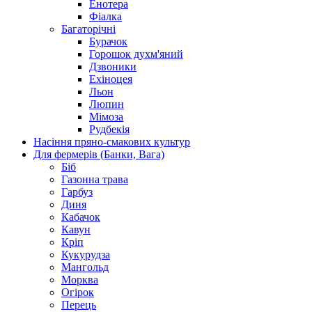
Енотера
Фіалка
Багаторічні
Бурачок
Горошок духм'яний
Дзвоники
Ехіноцея
Льон
Люпин
Мімоза
Рудбекія
Насіння пряно-смакових культур
Для фермерів (Банки, Вага)
Біб
Газонна трава
Гарбуз
Диня
Кабачок
Кавун
Кріп
Кукурудза
Мангольд
Морква
Огірок
Перець