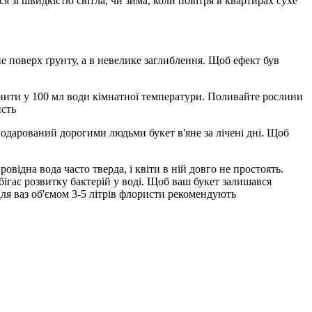
я зі швидкістю світла, чи зима, коли повітря в квартирах сухе
е поверх ґрунту, а в невелике заглиблення. Щоб ефект був
чинити у 100 мл води кімнатної температури. Поливайте рослини
исть
 подарований дорогими людьми букет в'яне за лічені дні. Щоб
овідна вода часто тверда, і квіти в ній довго не простоять.
бігає розвитку бактерій у воді. Щоб ваш букет залишався
Для ваз об'ємом 3-5 літрів флористи рекомендують