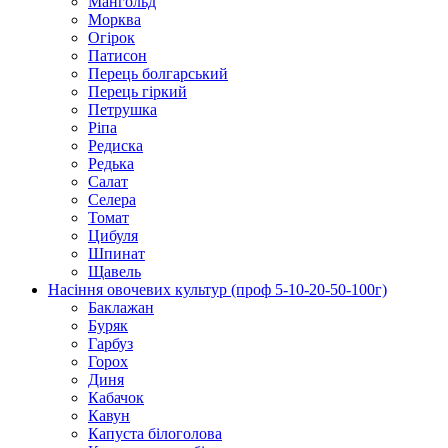
Мангольд
Морква
Огірок
Патисон
Перець болгарський
Перець гіркий
Петрушка
Ріпа
Редиска
Редька
Салат
Селера
Томат
Цибуля
Шпинат
Щавель
Насіння овочевих культур (проф 5-10-20-50-100г)
Баклажан
Буряк
Гарбуз
Горох
Диня
Кабачок
Кавун
Капуста білоголова