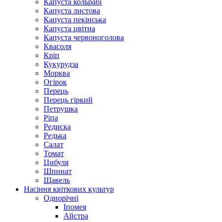
Капуста кольрабі
Капуста листова
Капуста пекінська
Капуста цвітна
Капуста червоноголова
Квасоля
Кріп
Кукурудза
Морква
Огірок
Перець
Перець гіркий
Петрушка
Ріпа
Редиска
Редька
Салат
Томат
Цибуля
Шпинат
Щавель
Насіння квіткових культур
Однорічні
Іпомея
Айстра