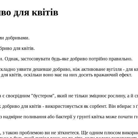
во для квітів
ми добривами.
риво для квітів.
н. Однак, застосовувати будь-яке добриво потрібно правильно.
кладно уявити дешевше добриво, ніж активоване вугілля - для кві
для квітів, оскільки воно має на них досить вражаючий ефект.
 є своєрідним "бустером", який не тільки зміцнює рослину, а й с
як добриво для квітів - використовується як сорбент. Він вбирає з
 надмірне поливання або бактерії у грунті квітка може почати гн
, з такою проблемою ви не зіткнетеся. Ще одним плюсом викорис