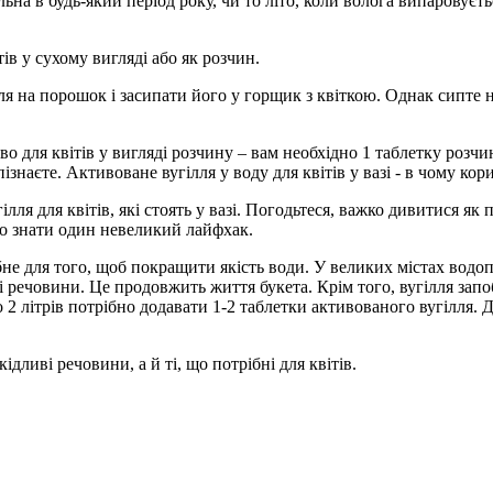
а в будь-який період року, чи то літо, коли волога випаровуєтьс
ів у сухому вигляді або як розчин.
ля на порошок і засипати його у горщик з квіткою. Однак сипте н
во для квітів у вигляді розчину – вам необхідно 1 таблетку роз
ізнаєте. Активоване вугілля у воду для квітів у вазі - в чому кор
ля для квітів, які стоять у вазі. Погодьтеся, важко дивитися як
ьо знати один невеликий лайфхак.
бне для того, щоб покращити якість води. У великих містах водопр
ні речовини. Це продовжить життя букета. Крім того, вугілля запо
 2 літрів потрібно додавати 1-2 таблетки активованого вугілля. 
ливі речовини, а й ті, що потрібні для квітів.