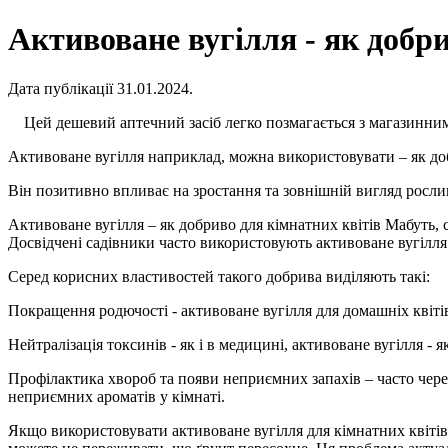
Активоване вугілля - як добри
Дата публікації 31.01.2024.
Цей дешевий аптечний засіб легко позмагається з магазинни
Активоване вугілля наприклад, можна використовувати – як доб
Він позитивно впливає на зростання та зовнішній вигляд росли
Активоване вугілля – як добриво для кімнатних квітів Мабуть, с
Досвідчені садівники часто використовують активоване вугілля 
Серед корисних властивостей такого добрива виділяють такі:
Покращення родючості - активоване вугілля для домашніх квітів
Нейтралізація токсинів - як і в медицині, активоване вугілля - 
Профілактика хвороб та появи неприємних запахів – часто через
неприємних ароматів у кімнаті.
Якщо використовувати активоване вугілля для кімнатних квітів