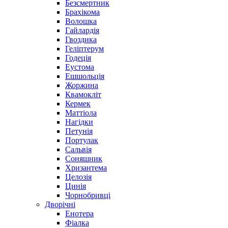
Безсмертник
Брахікома
Волошка
Гайлардія
Гвоздика
Геліптерум
Годеція
Еустома
Ешшольція
Жоржина
Квамокліт
Кермек
Маттіола
Нагідки
Петунія
Портулак
Сальвія
Соняшник
Хризантема
Целозія
Цинія
Чорнобривці
Дворічні
Енотера
Фіалка