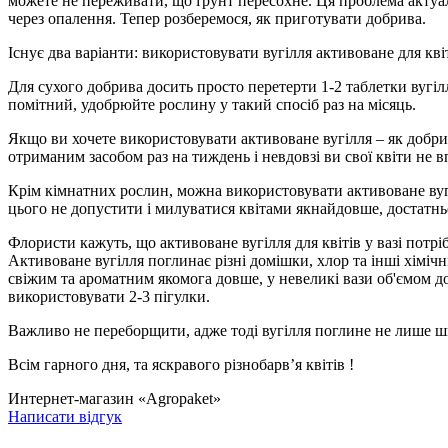
можете не переживати, що ґрунт пересохне. Ця проблема актуальн
через опалення. Тепер розберемося, як приготувати добрива.
Існує два варіанти: використовувати вугілля активоване для квіт
Для сухого добрива досить просто перетерти 1-2 таблетки вугіл
помітний, удобрюйте рослину у такий спосіб раз на місяць.
Якщо ви хочете використовувати активоване вугілля – як добри
отриманим засобом раз на тиждень і невдовзі ви свої квіти не вп
Крім кімнатних рослин, можна використовувати активоване вугіл
цього не допустити і милуватися квітами якнайдовше, достатн
Флористи кажуть, що активоване вугілля для квітів у вазі потрі
Активоване вугілля поглинає різні домішки, хлор та інші хіміч
свіжим та ароматним якомога довше, у невеликі вази об'ємом до
використовувати 2-3 пігулки.
Важливо не переборщити, адже тоді вугілля поглине не лише шкід
Всім гарного дня, та яскравого різнобарв’я квітів !
Интернет-магазин «Agropaket»
Написати відгук