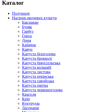
Каталог
Полуниця
Насіння овочевих культур
Баклажан
Буряк
Гарбуз
Горох
Диня
Кабачок
Кавун
Капуста білоголова
Капуста брокколі
Капуста брюссельська
Капуста кольрабі
Капуста листова
Капуста пекінська
Капуста савойська
Капуста цвітна
Капуста червоноголова
Квасоля
Кріп
Кукурудза
Лагенарія