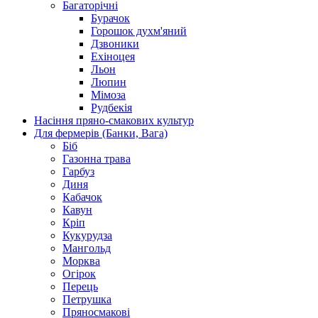
Багаторічні
Бурачок
Горошок духм'яний
Дзвоники
Ехіноцея
Льон
Люпин
Мімоза
Рудбекія
Насіння пряно-смакових культур
Для фермерів (Банки, Вага)
Біб
Газонна трава
Гарбуз
Диня
Кабачок
Кавун
Кріп
Кукурудза
Мангольд
Морква
Огірок
Перець
Петрушка
Пряносмакові