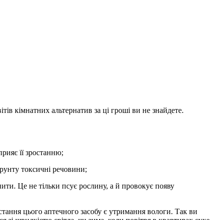
тів кімнатних альтернатив за ці гроші ви не знайдете.
прияє її зростанню;
 ґрунту токсичні речовини;
ити. Це не тільки псує рослину, а й провокує появу
тання цього аптечного засобу є утримання вологи. Так ви