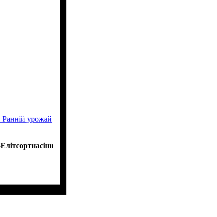
 Ранній урожай
Елітсортнасіння"