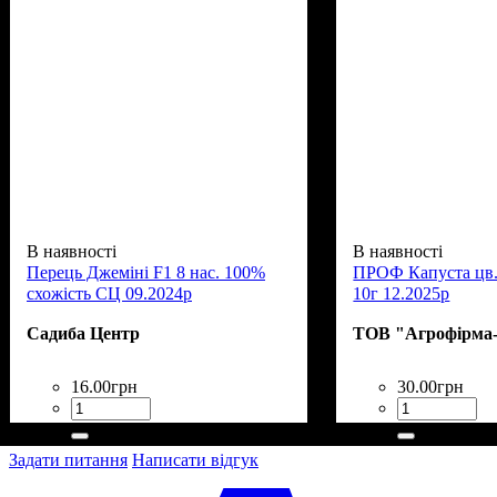
В наявності
В наявності
Перець Джеміні F1 8 нас. 100%
ПРОФ Капуста цв.
схожість СЦ 09.2024р
10г 12.2025р
Садиба Центр
ТОВ "Агрофірма-
16
.
00
грн
30
.
00
грн
Задати питання
Написати відгук