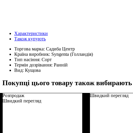
Характеристики
Також купують
Торгова марка:
Садиба Центр
Країна виробник:
Syngenta (Голландія)
Тип насіння:
Сорт
Термін дозрівання:
Ранній
Вид:
Кущова
Покупці цього товару також вибирають
Розпродаж
Швидкий перегляд
Швидкий перегляд