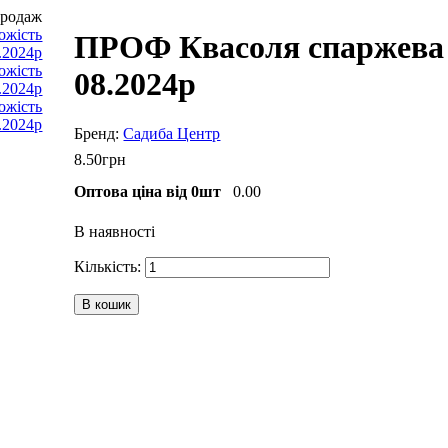
продаж
ПРОФ Квасоля спаржева 
08.2024р
Садиба Центр
8
.
50
грн
Оптова ціна від 0шт
0.00
В наявності
В кошик