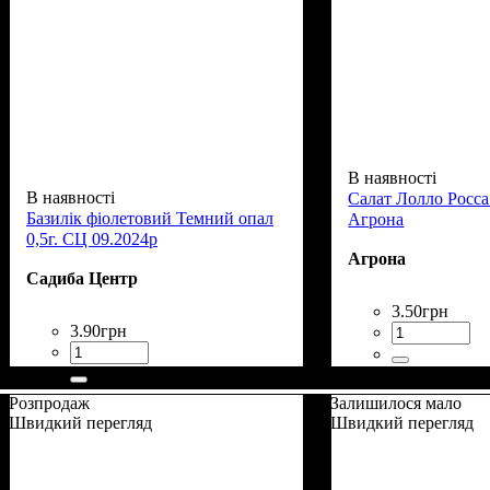
В наявності
В наявності
Салат Лолло Росса
Базилік фіолетовий Темний опал
Агрона
0,5г. СЦ 09.2024р
Агрона
Садиба Центр
3
.
50
грн
3
.
90
грн
Розпродаж
Залишилося мало
Швидкий перегляд
Швидкий перегляд