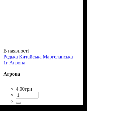
В наявності
Редька Китайська Маргеланська
1г Агрона
Агрона
4
.
00
грн