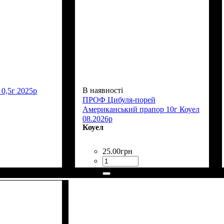
В наявності
 0,5г 2025р
ПРОФ Цибуля-порей
Американський прапор 10г Коуел
08.2026р
Коуел
25
.
00
грн