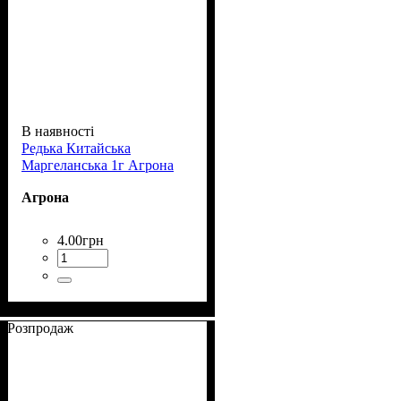
В наявності
Редька Китайська
Маргеланська 1г Агрона
Агрона
4
.
00
грн
Розпродаж