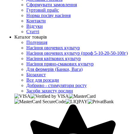
Сформувати замовлення
Гуртовий прайс
Норма посіву насіння
Контакти
Відгуки
Статті
Каталог товарів
Полуниця
Насіння овочевих культур
Насіння овочевих культур (проф 5-10-20-50-100г)
Насіння квіткових культур
Насіння пряно-смакових культур
Для фермерів (Банки, Вага)
Біозахист
Все для розсади
Добриво - стимулятори росту
Засоби захисту рослин