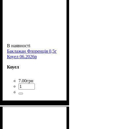
В наявності
Баклажан Флоренція 0,5г
Коуел 06.2026р
Коуел
7
.
00
грн