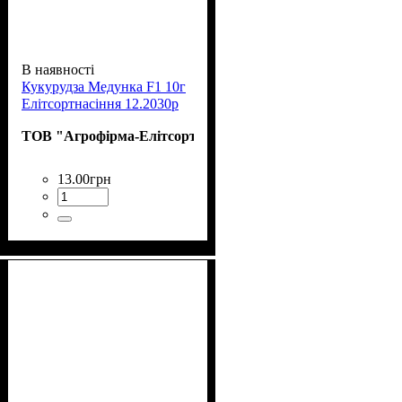
В наявності
Кукурудза Медунка F1 10г
Елітсортнасіння 12.2030р
ТОВ "Агрофірма-Елітсортнасіння"
13
.
00
грн