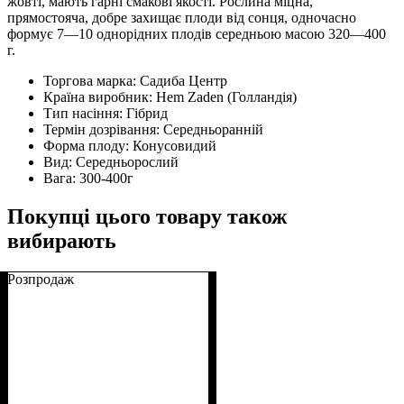
жовті, мають гарні смакові якості. Рослина міцна,
прямостояча, добре захищає плоди від сонця, одночасно
формує 7—10 однорідних плодів середньою масою 320—400
г.
Торгова марка:
Садиба Центр
Країна виробник:
Hem Zaden (Голландія)
Тип насіння:
Гібрид
Термін дозрівання:
Середньоранній
Форма плоду:
Конусовидий
Вид:
Середньорослий
Вага:
300-400г
Покупці цього товару також
вибирають
Розпродаж