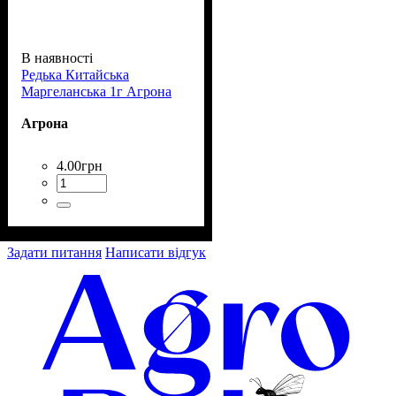
В наявності
Редька Китайська
Маргеланська 1г Агрона
Агрона
4
.
00
грн
Задати питання
Написати відгук