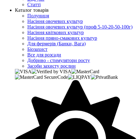
Статті
Каталог товарів
Полуниця
Насіння овочевих культур
Насіння овочевих культур (проф 5-10-20-50-100г)
Насіння квіткових культур
Насіння пряно-смакових культур
Для фермерів (Банки, Вага)
Біозахист
Все для розсади
Добриво - стимулятори росту
Засоби захисту рослин