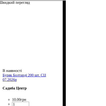
Швидкий перегляд
В наявності
Буряк Болтарді 200 шт. СЦ
07.2026р
Садиба Центр
10
.
00
грн