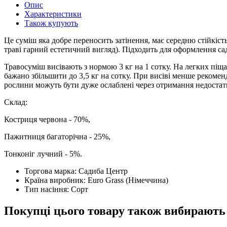
Опис
Характеристики
Також купують
Це суміш яка добре переносить затінення, має середню стійкість 
траві гарний естетичний вигляд). Підходить для оформлення садоч
Травосуміш висівають з нормою 3 кг на 1 сотку. На легких піщ
бажано збільшити до 3,5 кг на сотку. При висіві менше рекоменд
рослини можуть бути дуже ослаблені через отримання недостатн
Склад:
Костриця червона - 70%,
Пажитниця багаторічна - 25%,
Тонконіг лучний - 5%.
Торгова марка:
Садиба Центр
Країна виробник:
Euro Grass (Німеччина)
Тип насіння:
Сорт
Покупці цього товару також вибирають