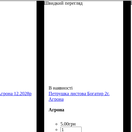
Швидкий перегляд
В наявності
Агрона 12.2028р
Петрушка листова Богатир 2г.
Агрона
Агрона
5
.
00
грн