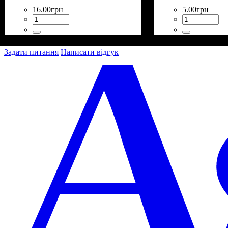
16
.
00
грн
5
.
00
грн
Задати питання
Написати відгук