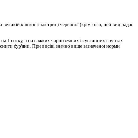
 великій кількості костриці червоної (крім того, цей вид надає
 на 1 сотку, а на важких чорноземних і суглинних грунтах
існити бур'яни. При висіві значно вище зазначеної норми