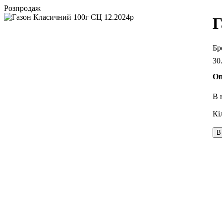
Розпродаж
Г
30
Оп
В 
В