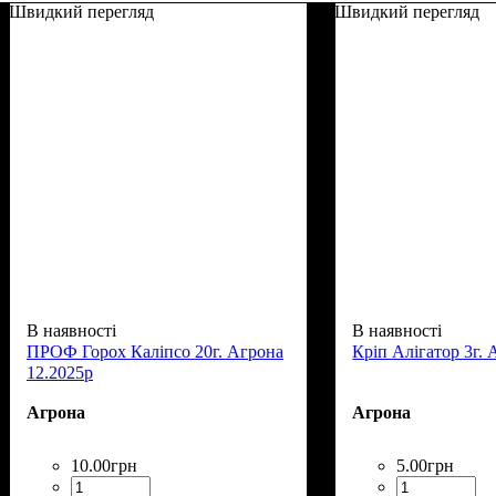
Швидкий перегляд
Швидкий перегляд
В наявності
В наявності
ПРОФ Горох Каліпсо 20г. Агрона
Кріп Алігатор 3г. 
12.2025р
Агрона
Агрона
10
.
00
грн
5
.
00
грн