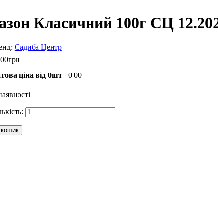
азон Класичний 100г СЦ 12.20
Садиба Центр
.
00
грн
това ціна від 0шт
0.00
наявності
 кошик