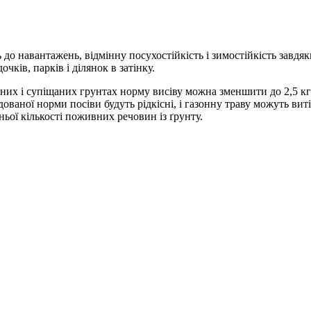
до навантажень, відмінну посухостійкість і зимостійкість завдяки
ків, парків і ділянок в затінку.
аних і супіщаних грунтах норму висіву можна зменшити до 2,5 кг
ованої норми посіви будуть рідкісні, і газонну траву можуть вит
ьої кількості поживних речовин із ґрунту.