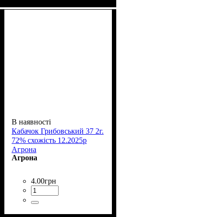
В наявності
Кабачок Грибовський 37 2г.
72% схожість 12.2025р
Агрона
Агрона
4
.
00
грн