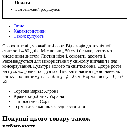
Оплата
Безготівковий розрахунок
Опис
Характеристики
Також купують
Скоростиглий, урожайний сорт. Від сходів до технічної
стиглості – 80 днів. Має велику, 50 см і більше, розетку з
численним листям. Листки ніжні, соковиті, ароматні.
Рекомендується для використання у свіжому вигляді та для
консервування. Культура волого та світлолюбна. Добре росте
на пухких, родючих ґрунтах. Висівати насіння рано навесні,
влітку або під зиму на глибину 1,5- 2 см. Норма висіву – 0,5 г/
м2.
Торгова марка:
Агрона
Країна виробник:
Україна
Тип насіння:
Сорт
Термін дозрівання:
Середньостиглий
Покупці цього товару також
вибирають