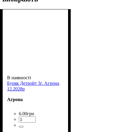
В наявності
Буряк Детройт 3г. Агрона
12.2028р
Агрона
6
.
00
грн