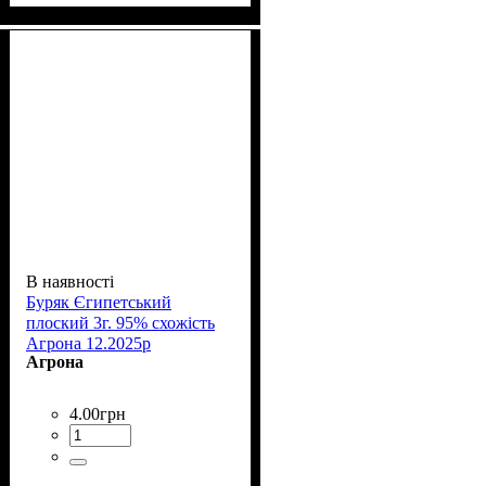
В наявності
Буряк Єгипетський
плоский 3г. 95% схожість
Агрона 12.2025р
Агрона
4
.
00
грн