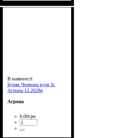
В наявності
Буряк Червона куля 3г.
Агрона 12.2028р
Агрона
6
.
00
грн