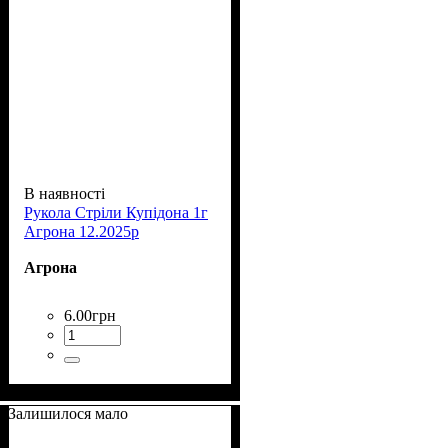
В наявності
Рукола Стріли Купідона 1г
Агрона 12.2025р
Агрона
6
.
00
грн
Залишилося мало