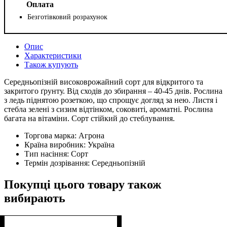
Оплата
Безготівковий розрахунок
Опис
Характеристики
Також купують
Середньопізній високоврожайний сорт для відкритого та
закритого ґрунту. Від сходів до збирання – 40-45 днів. Рослина
з ледь піднятою розеткою, що спрощує догляд за нею. Листя і
стебла зелені з сизим відтінком, соковиті, ароматні. Рослина
багата на вітаміни. Сорт стійкий до стеблування.
Торгова марка:
Агрона
Країна виробник:
Україна
Тип насіння:
Сорт
Термін дозрівання:
Середньопізній
Покупці цього товару також
вибирають