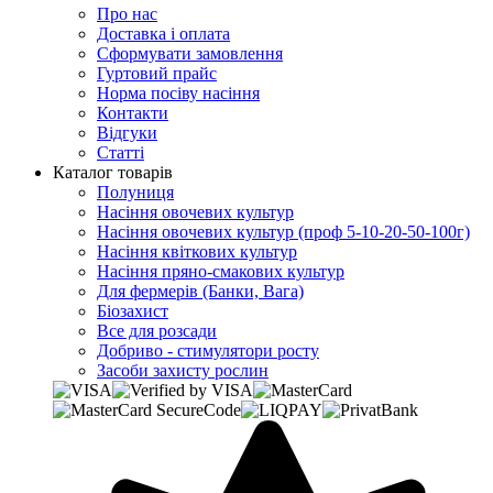
Про нас
Доставка і оплата
Сформувати замовлення
Гуртовий прайс
Норма посіву насіння
Контакти
Відгуки
Статті
Каталог товарів
Полуниця
Насіння овочевих культур
Насіння овочевих культур (проф 5-10-20-50-100г)
Насіння квіткових культур
Насіння пряно-смакових культур
Для фермерів (Банки, Вага)
Біозахист
Все для розсади
Добриво - стимулятори росту
Засоби захисту рослин