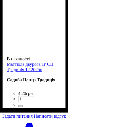
В наявності
Маттіола двурога 1г СЦ
Традиція 12.2025р
Садиба Центр Традиція
4
.
20
грн
Задати питання
Написати відгук