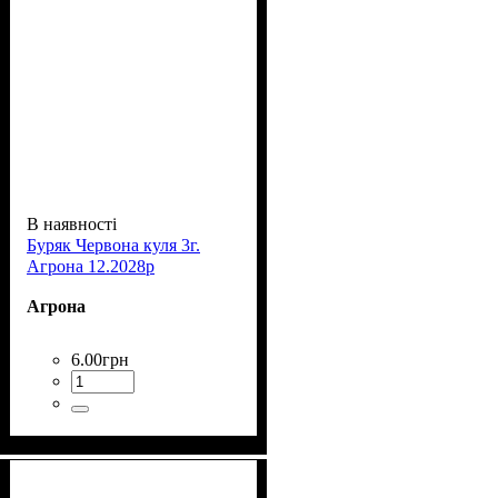
В наявності
Буряк Червона куля 3г.
Агрона 12.2028р
Агрона
6
.
00
грн