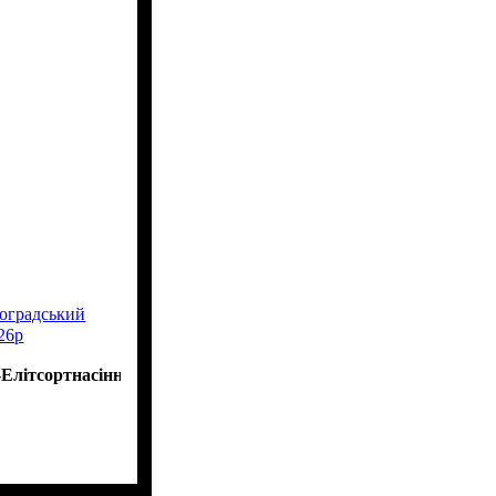
оградський
26р
Елітсортнасіння"