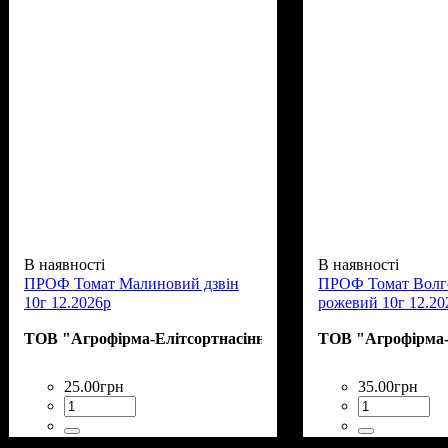
В наявності
В наявності
ПРОФ Томат Малиновий дзвін
ПРОФ Томат Волг
10г 12.2026р
рожевий 10г 12.20
ТОВ "Агрофірма-Елітсортнасіння"
ТОВ "Агрофірма-
25
.
00
грн
35
.
00
грн