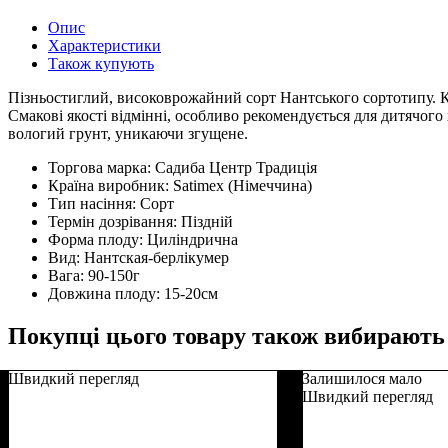
Опис
Характеристики
Також купують
Пізньостиглий, високоврожайний сорт Нантського сортотипу. Ко
Смакові якості відмінні, особливо рекомендується для дитячог
вологий грунт, уникаючи згущене.
Торгова марка:
Садиба Центр Традиція
Країна виробник:
Satimex (Німеччина)
Тип насіння:
Сорт
Термін дозрівання:
Піздній
Форма плоду:
Циліндрична
Вид:
Нантская-берлікумер
Вага:
90-150г
Довжина плоду:
15-20см
Покупці цього товару також вибирають
Швидкий перегляд
Залишилося мало
Швидкий перегляд