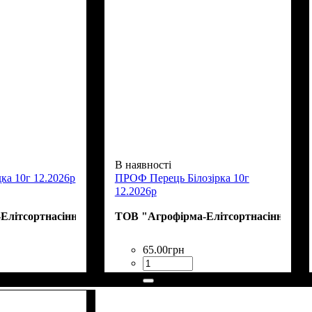
В наявності
ка 10г 12.2026р
ПРОФ Перець Білозірка 10г
12.2026р
Елітсортнасіння"
ТОВ "Агрофірма-Елітсортнасіння"
65
.
00
грн