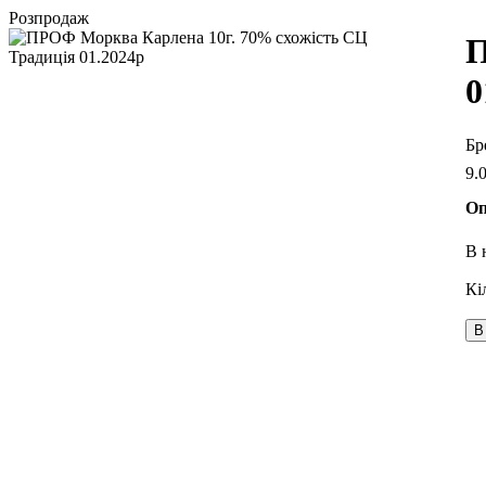
Розпродаж
П
0
9
.
Оп
В 
В