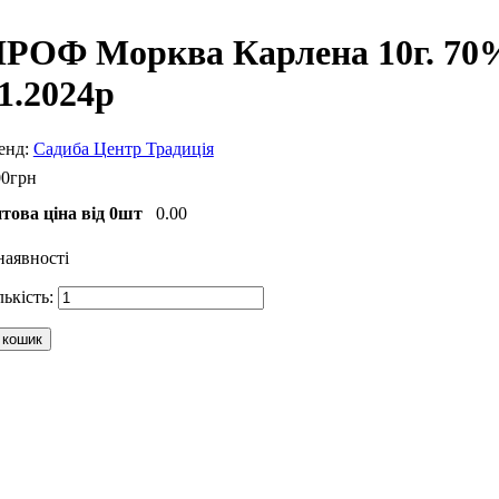
РОФ Морква Карлена 10г. 70%
1.2024р
Садиба Центр Традиція
00
грн
това ціна від 0шт
0.00
наявності
 кошик