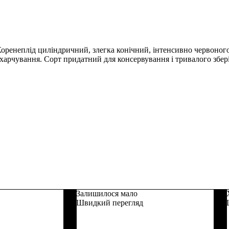
ренеплід циліндричний, злегка конічний, інтенсивно червоного 
о харчування. Сорт придатний для консервування і тривалого збе
Залишилося мало
Швидкий перегляд