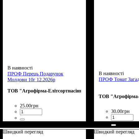
В наявності
В наявності
ПРОФ Перець Подарунок
ПРОФ Томат Загад
Молдови 10г 12.2026р
ТОВ "Агрофірма-Елітсортнасіння"
ТОВ "Агрофірма-
25
.
00
грн
30
.
00
грн
Швидкий перегляд
Швидкий перегляд