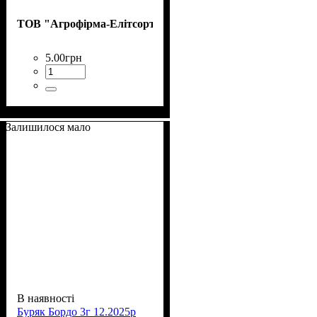
ТОВ "Агрофірма-Елітсортнасіння"
5
.
00
грн
Залишилося мало
В наявності
Буряк Бордо 3г 12.2025р