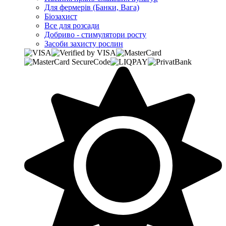
Для фермерів (Банки, Вага)
Біозахист
Все для розсади
Добриво - стимулятори росту
Засоби захисту рослин