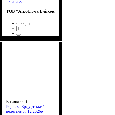
12.2026р
ТОВ "Агрофірма-Елітсортнасіння"
6
.
00
грн
В наявності
Редиска Ерфуртський
велетень 3г 12.2026р