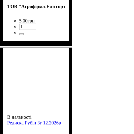
ТОВ "Агрофірма-Елітсортнасіння"
5
.
00
грн
В наявності
Редиска Рубін 3г 12.2026р