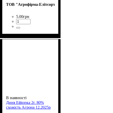
ТОВ "Агрофірма-Елітсортнасіння"
5
.
00
грн
В наявності
Диня Ефіопка 2г. 80%
схожість Агрона 12.2025р