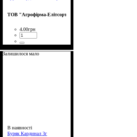
ТОВ "Агрофірма-Елітсортнасіння"
4
.
00
грн
Залишилося мало
В наявності
Буряк Кардинал 3г