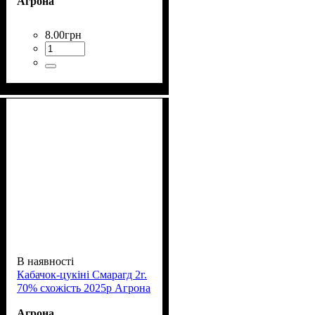
Агрона
8
.
00
грн
В наявності
Кабачок-цукіні Смарагд 2г.
70% схожість 2025р Агрона
Агрона