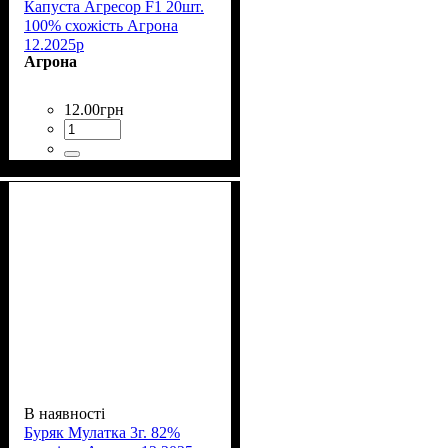
Капуста Агресор F1 20шт.
100% схожість Агрона
12.2025р
Агрона
12
.
00
грн
В наявності
Буряк Мулатка 3г. 82%