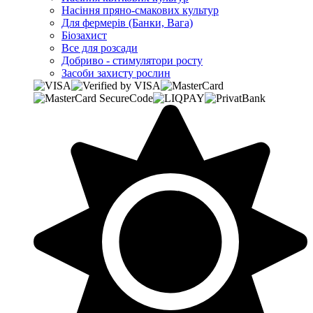
Насіння пряно-смакових культур
Для фермерів (Банки, Вага)
Біозахист
Все для розсади
Добриво - стимулятори росту
Засоби захисту рослин