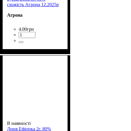
схожість Агрона 12.2025р
Агрона
4
.
00
грн
В наявності
Диня Ефіопка 2г. 80%