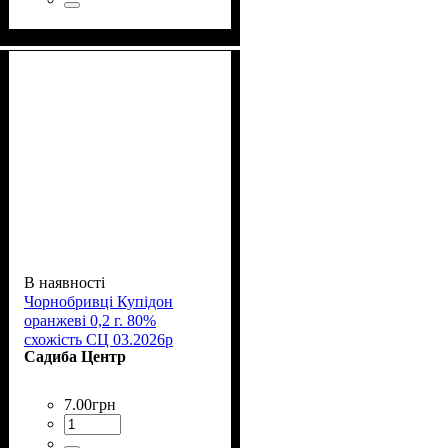
В наявності
Чорнобривці Купідон
оранжеві 0,2 г. 80%
схожість СЦ 03.2026р
Садиба Центр
7
.
00
грн