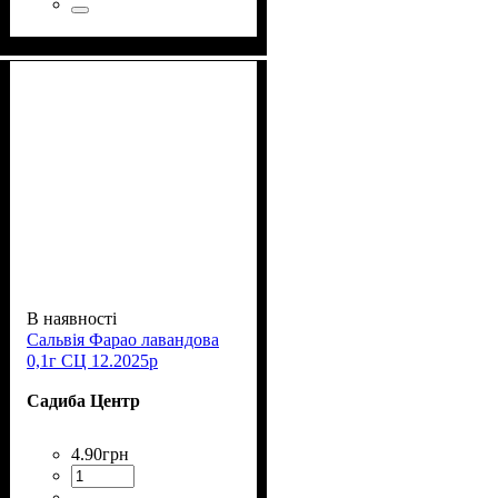
В наявності
Сальвія Фарао лавандова
0,1г СЦ 12.2025р
Садиба Центр
4
.
90
грн