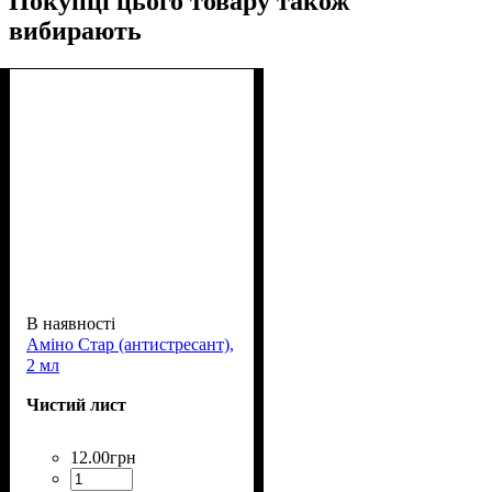
Покупці цього товару також
вибирають
В наявності
Аміно Стар (антистресант),
2 мл
Чистий лист
12
.
00
грн