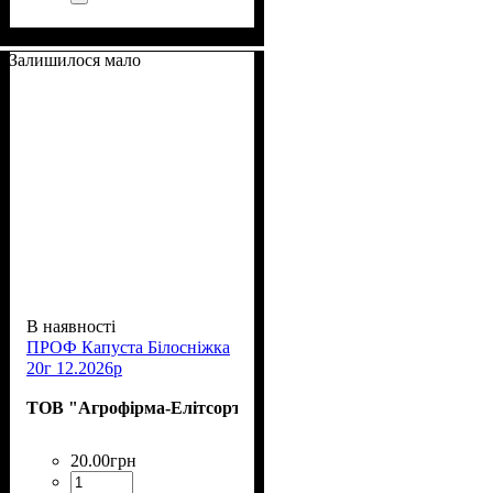
Залишилося мало
В наявності
ПРОФ Капуста Білосніжка
20г 12.2026р
ТОВ "Агрофірма-Елітсортнасіння"
20
.
00
грн