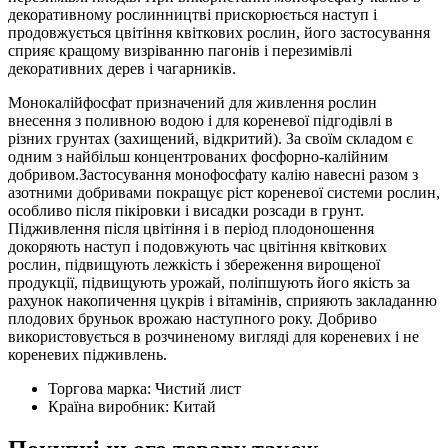
декоративному рослинництві прискорюється наступ і
продовжується цвітіння квіткових рослин, його застосування
сприяє кращому визріванню пагонів і перезимівлі
декоративних дерев і чагарників.
Монокалійфосфат призначений для живлення рослин
внесення з поливною водою і для кореневої підгодівлі в
різних грунтах (захищений, відкритий). За своїм складом є
одним з найбільш концентрованих фосфорно-калійним
добривом.Застосування монофосфату калію навесні разом з
азотними добривами покращує ріст кореневої системи рослин,
особливо після пікіровки і висадки розсади в грунт.
Підживлення після цвітіння і в період плодоношення
докоряють наступ і подовжують час цвітіння квіткових
рослин, підвищують лежкість і збереження вирощеної
продукції, підвищують урожай, поліпшують його якість за
рахунок накопичення цукрів і вітамінів, сприяють закладанню
плодових бруньок врожаю наступного року. Добриво
використовується в розчиненому вигляді для кореневих і не
кореневих підживлень.
Торгова марка:
Чистий лист
Країна виробник:
Китай