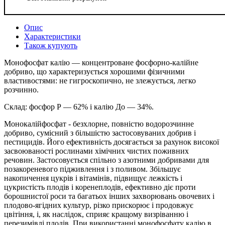
Опис
Характеристики
Також купують
Монофосфат калію ― концентроване фосфорно-калійне
добриво, що характеризується хорошими фізичними
властивостями: не гигроскопично, не злежується, легко
розчинно.
Склад: фосфор Р ― 62% і калію До ― 34%.
Монокалійфосфат - безхлорне, повністю водорозчинне
добриво, сумісний з більшістю застосовуваних добрив і
пестицидів. Його ефективність досягається за рахунок високої
засвоюваності рослинами хімічних чистих поживних
речовин. Застосовується спільно з азотними добривами для
позакореневого підживлення і з поливом. Збільшує
накопичення цукрів і вітамінів, підвищує лежкість і
цукристість плодів і коренеплодів, ефективно діє проти
борошнистої роси та багатьох інших захворювань овочевих і
плодово-ягідних культур, різко прискорює і продовжує
цвітіння, і, як наслідок, сприяє кращому визріванню і
перезимівлі плодів. При використанні монофосфату калію в