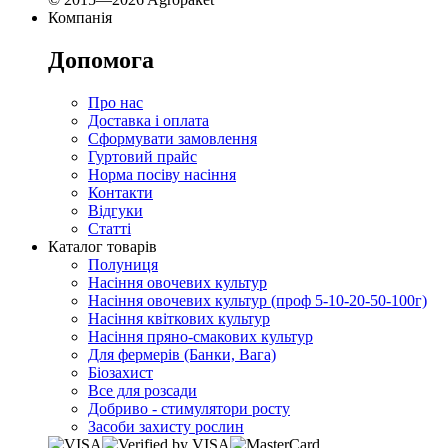
Компанія
Допомога
Про нас
Доставка і оплата
Сформувати замовлення
Гуртовий прайс
Норма посіву насіння
Контакти
Відгуки
Статті
Каталог товарів
Полуниця
Насіння овочевих культур
Насіння овочевих культур (проф 5-10-20-50-100г)
Насіння квіткових культур
Насіння пряно-смакових культур
Для фермерів (Банки, Вага)
Біозахист
Все для розсади
Добриво - стимулятори росту
Засоби захисту рослин