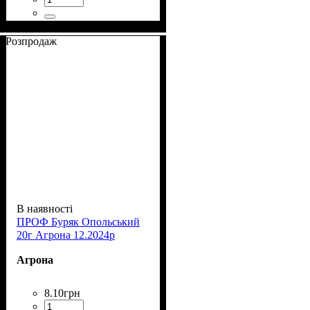
Розпродаж
В наявності
ПРОФ Буряк Опольський
20г Агрона 12.2024р
Агрона
8
.
10
грн