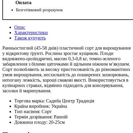
Оплата
Безготівковий розрахунок
Опис
Характеристики
Також купують
Ранньостиглий (45-58 днів) пластичний сорт для вирощування
у відкритому ґрунті. Рослина зростає кущиком. Плоди
видовжено-циліндричні, масою 0,3-0,8 кг, темно-зеленого
забарвлення з білими цяточками й щільним ніжним м’якушем.
Сорт полюбляють за високу пристосованість до різноманітних
умов вирощування, несхильність до поширених захворювань,
непогану лежкість, хороші смакові якості. Використовується в
кулінарних стравах, відмінно підходить для консервування,
засолки й маринування.
Торгова марка:
Садиба Центр Традиція
Країна виробник:
Україна
Тип насіння:
Сорт
Термін дозрівання:
Ранній
Довжина плоду:
20-25см