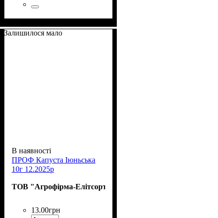
Залишилося мало
В наявності
ПРОФ Капуста Іюньська
10г 12.2025р
ТОВ "Агрофірма-Елітсортнасіння"
13
.
00
грн