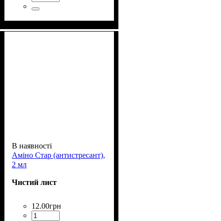
В наявності
Аміно Стар (антистресант),
2 мл
Чистий лист
12
.
00
грн