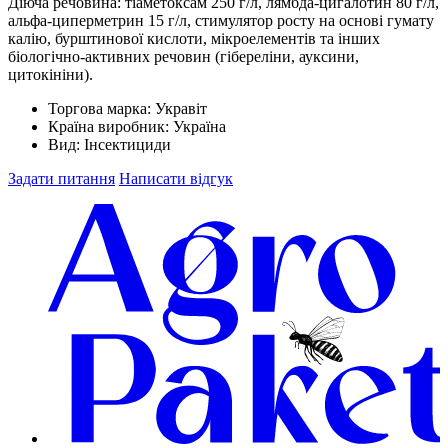
Діюча речовина: тіаметоксам 250 г/л, лямбда-цигалотин 80 г/л,
альфа-циперметрин 15 г/л, стимулятор росту на основі гумату
калію, бурштинової кислоти, мікроелементів та інших
біологічно-активних речовин (гібереліни, ауксини,
цитокініни).
Торгова марка:
Укравіт
Країна виробник:
Україна
Вид:
Інсектициди
Задати питання
Написати відгук