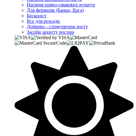
Насіння пряно-смакових культур
Для фермерів (Банки, Вага)
Біозахист
Все для розсади
Добриво - стимулятори росту
Засоби захисту рослин