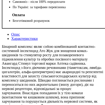
Самовивіз - після 100% передоплати
По Україні: за тарифами перевізника
Оплата
Безготівковий розрахунок
Опис
Характеристики
Бінарний комплекс являє собою комбінований контактно-
системний інсектицид Ато Жук для знищення комах-
шкідників та стимулятор росту для позакореневого
підживлення культур та обробки посівного матеріалу
Авангард Стимул торгової марки Аптека садівника.
Інсектицид з його діючими речовинами (тіаметоксам, лямбда-
цигалотрін, альфа-циперметрин) має акарицидні та репелентні
властивості для захисту сільськогосподарських культур від
комплексу шкідників. Швидко поглинається рослинами і
переноситься по них акропетально (знизу догори), діє на
нервові рецептори, відповідальні за процес
харчування. Внаслідок попадання їх у тіло комахи
(контактним чи кишковим шляхом), вона припиняє
харчування та порушується діяльність нервової системи, як