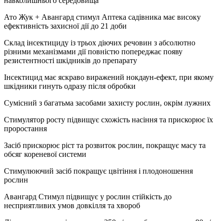
навколишнього середовища
Ато Жук + Авангард стимул Аптека садівника має високу
ефективність захисної дії до 21 доби
Склад інсектициду із трьох діючих речовин з абсолютно
різними механізмами дії повністю попереджає появу
резистентності шкідників до препарату
Інсектицид має яскраво виражений нокдаун-ефект, при якому
шкідники гинуть одразу після обробки
Сумісний з багатьма засобами захисту рослин, окрім лужних
Стимулятор росту підвищує схожість насіння та прискорює їх
проростання
Засіб прискорює ріст та розвиток рослин, покращує масу та
обсяг кореневої системи
Стимулюючий засіб покращує цвітіння і плодоношення
рослин
Авангард Стимул підвищує у рослин стійкість до
несприятливих умов довкілля та хвороб