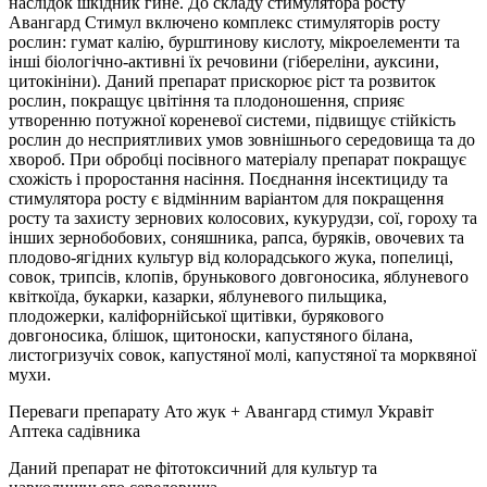
наслідок шкідник гине. До складу стимулятора росту
Авангард Стимул включено комплекс стимуляторів росту
рослин: гумат калію, бурштинову кислоту, мікроелементи та
інші біологічно-активні їх речовини (гібереліни, ауксини,
цитокініни). Даний препарат прискорює ріст та розвиток
рослин, покращує цвітіння та плодоношення, сприяє
утворенню потужної кореневої системи, підвищує стійкість
рослин до несприятливих умов зовнішнього середовища та до
хвороб. При обробці посівного матеріалу препарат покращує
схожість і проростання насіння. Поєднання інсектициду та
стимулятора росту є відмінним варіантом для покращення
росту та захисту зернових колосових, кукурудзи, сої, гороху та
інших зернобобових, соняшника, рапса, буряків, овочевих та
плодово-ягідних культур від колорадського жука, попелиці,
совок, трипсів, клопів, брунькового довгоносика, яблуневого
квіткоїда, букарки, казарки, яблуневого пильщика,
плодожерки, каліфорнійської щитівки, бурякового
довгоносика, блішок, щитоноски, капустяного білана,
листогризучіх совок, капустяної молі, капустяної та морквяної
мухи.
Переваги препарату Ато жук + Авангард стимул Укравіт
Аптека садівника
Даний препарат не фітотоксичний для культур та