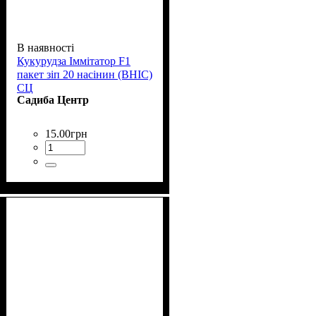
В наявності
Кукурудза Іммітатор F1
пакет зіп 20 насінин (ВНІС)
СЦ
Садиба Центр
15
.
00
грн