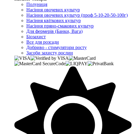
Полуниця
Насіння овочевих культур
Насіння овочевих культур (проф 5-10-20-50-100г)
Насіння квіткових культур
Насіння пряно-смакових культур
Для фермерів (Банки, Вага)
Біозахист
Все для розсади
Добриво - стимулятори росту
Засоби захисту рослин