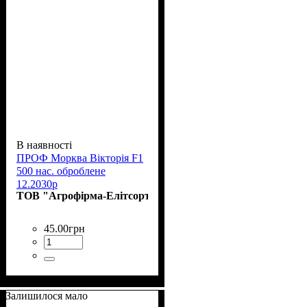
В наявності
ПРОФ Морква Вікторія F1
500 нас. оброблене
12.2030р
ТОВ "Агрофірма-Елітсортнасіння"
45
.
00
грн
Залишилося мало