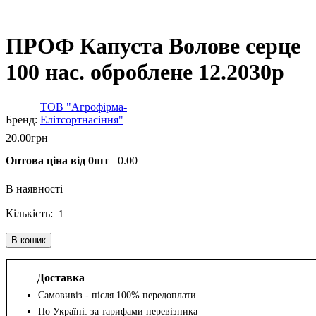
ПРОФ Капуста Волове серце
100 нас. оброблене 12.2030р
ТОВ "Агрофірма-
Елітсортнасіння"
20
.
00
грн
Оптова ціна від 0шт
0.00
В наявності
В кошик
Доставка
Самовивіз - після 100% передоплати
По Україні: за тарифами перевізника