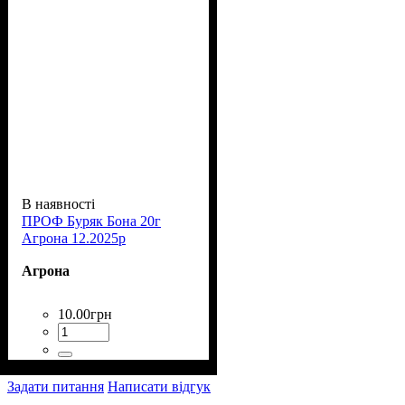
В наявності
ПРОФ Буряк Бона 20г
Агрона 12.2025р
Агрона
10
.
00
грн
Задати питання
Написати відгук