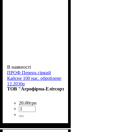
В наявності
ПРОФ Перець гіркий
Кайєне 100 нас. оброблене
12.2030р
ТОВ "Агрофірма-Елітсортнасіння"
20
.
00
грн