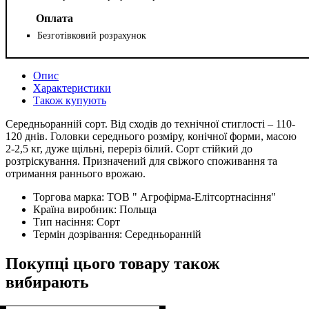
Оплата
Безготівковий розрахунок
Опис
Характеристики
Також купують
Середньоранній сорт. Від сходів до технічної стиглості – 110-
120 днів. Головки середнього розміру, конічної форми, масою
2-2,5 кг, дуже щільні, переріз білий. Сорт стійкий до
розтріскування. Призначений для свіжого споживання та
отримання раннього врожаю.
Торгова марка:
ТОВ " Агрофірма-Елітсортнасіння"
Країна виробник:
Польща
Тип насіння:
Сорт
Термін дозрівання:
Середньоранній
Покупці цього товару також
вибирають