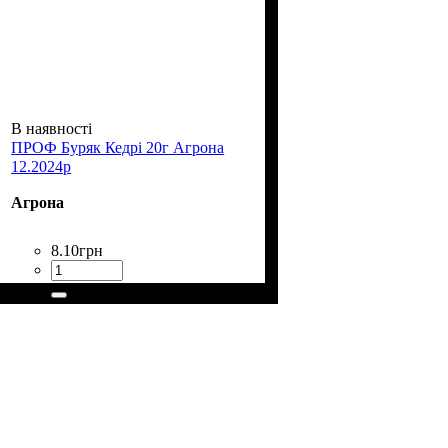
В наявності
ПРОФ Буряк Кедрі 20г Агрона
12.2024р
Агрона
8
.
10
грн