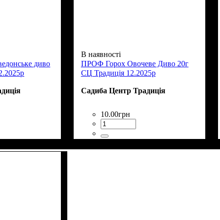
В наявності
едонське диво
ПРОФ Горох Овочеве Диво 20г
2.2025р
СЦ Традиція 12.2025р
адиція
Садиба Центр Традиція
10
.
00
грн