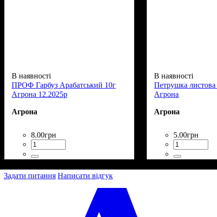
В наявності
В наявності
ПРОФ Гарбуз Арабатський 10г
Петрушка листова 
Агрона 12.2025р
Агрона
Агрона
Агрона
8
.
00
грн
5
.
00
грн
Задати питання
Написати відгук