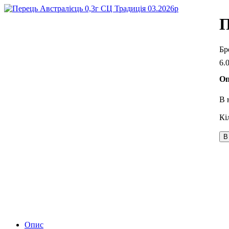
П
6
.
Оп
В 
В
Опис