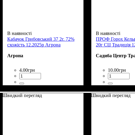
В наявності
В наявності
Кабачок Грибовський 37 2г. 72%
ПРОФ Горох Кельв
схожість 12.2025р Агрона
20г СЦ Традиція 1
Агрона
Садиба Центр Тр
4
.
00
грн
10
.
00
грн
Швидкий перегляд
Швидкий перегляд