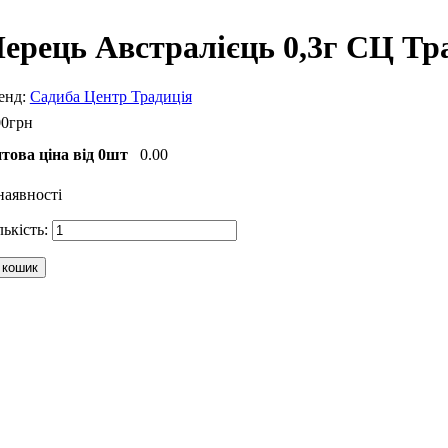
ерець Австралієць 0,3г СЦ Тра
Садиба Центр Традиція
00
грн
това ціна від 0шт
0.00
наявності
 кошик